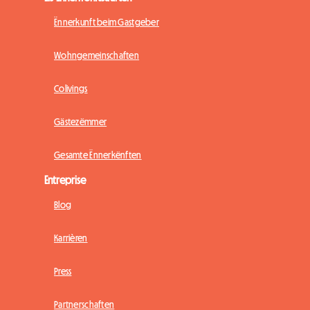
Ënnerkunft beim Gastgeber
Wohngemeinschaften
Colivings
Gästezëmmer
Gesamte Ënnerkënften
Entreprise
Blog
Karrièren
Press
Partnerschaften