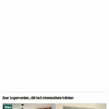
Aner Logementen, déi Iech interesséiere kéinten
Video