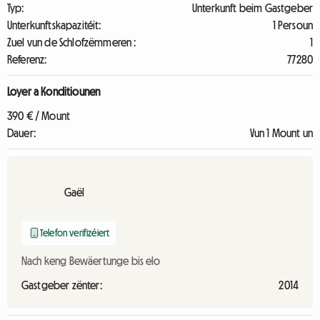
Typ:
Unterkunft beim Gastgeber
Unterkunftskapazitéit:
1 Persoun
Zuel vun de Schlofzëmmeren :
1
Referenz:
77280
Loyer a Konditiounen
390 € / Mount
Dauer:
Vun 1 Mount un
Gaël
Telefon verifizéiert
Nach keng Bewäertunge bis elo
Gastgeber zënter:
2014