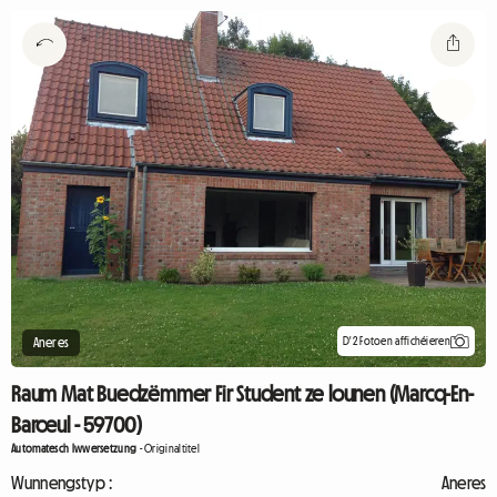
D'2 Fotoen affichéieren
Aneres
Raum Mat Buedzëmmer Fir Student ze lounen (Marcq-En-
Barœul - 59700)
Automatesch Iwwersetzung
-
Originaltitel
Wunnengstyp :
Aneres