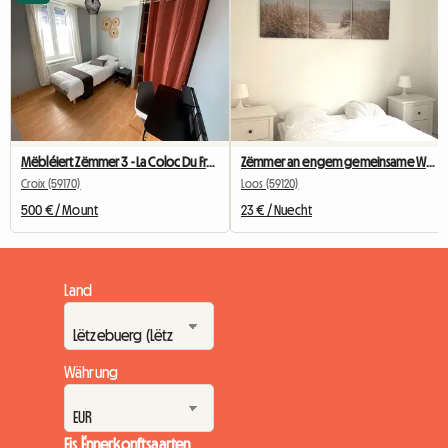
Mëbléiert Zëmmer 3 - La Coloc Du Fresnoy
Zëmmer an engem gemeinsame Wunnraum
Croix (59170)
Loos (59120)
500 € / Mount
23 € / Nuecht
Land
Währung
Eis Ënnerkonftsaarten