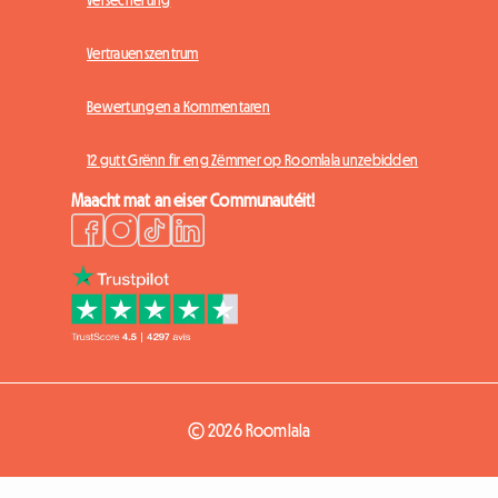
Vertrauenszentrum
Bewertungen a Kommentaren
12 gutt Grënn fir eng Zëmmer op Roomlala unzebidden
Maacht mat an eiser Communautéit!
© 2026 Roomlala