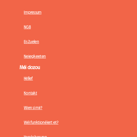
Impressum
NGB
Eis Zuelen
Neiegkeeten
Méi dozou
Hëllef
Kontakt
Wien si mir?
Wéi funktionéiert et?
Versécherung