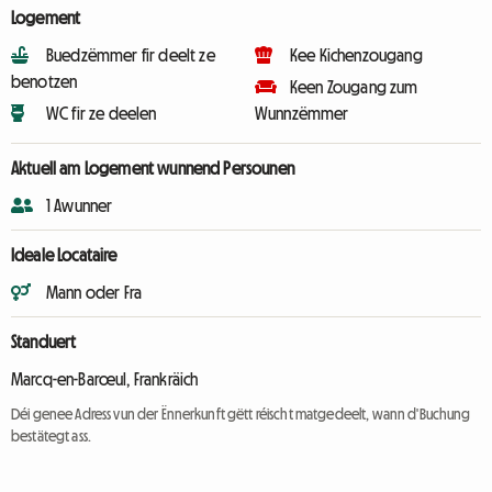
Logement
Buedzëmmer fir deelt ze
Kee Kichenzougang
benotzen
Keen Zougang zum
WC fir ze deelen
Wunnzëmmer
Aktuell am Logement wunnend Persounen
1 Awunner
Ideale Locataire
Mann oder Fra
Standuert
Marcq-en-Barœul, Frankräich
Déi genee Adress vun der Ënnerkunft gëtt réischt matgedeelt, wann d'Buchung
bestätegt ass.