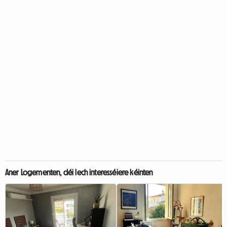
Aner Logementen, déi Iech interesséiere kéinten