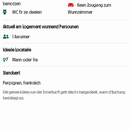
benotzen
Keen Zougang zum
WC fir ze deelen
Wunnzëmmer
Aktuell am Logement wunnend Persounen
1 Awunner
Ideale Locataire
Mann oder Fra
Standuert
Perpignan, Frankräich
Déi genee Adress vun der Ënnerkunft gëtt réischt matgedeelt, wann d'Buchung
bestätegt ass.