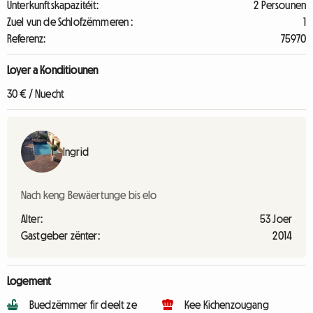
Unterkunftskapazitéit:
2 Persounen
Zuel vun de Schlofzëmmeren :
1
Referenz:
75970
Loyer a Konditiounen
30 € / Nuecht
Ingrid
Nach keng Bewäertunge bis elo
Alter:
53 Joer
Gastgeber zënter:
2014
Logement
Buedzëmmer fir deelt ze
Kee Kichenzougang