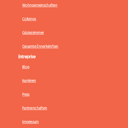
Wohngemeinschaften
Colivings
Gästezëmmer
Gesamte Ënnerkënften
Entreprise
Blog
Karrièren
Press
Partnerschaften
Impressum