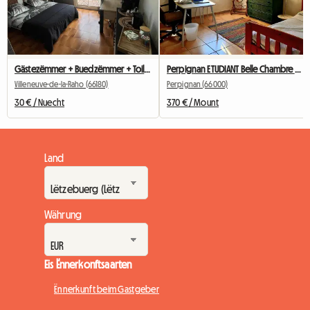
Gästezëmmer + Buedzëmmer + Toilette an engem Homestay (frëndlech)
Perpignan ETUDIANT Belle Chambre ENSOLEILLEE! CENTRE VILLE
Villeneuve-de-la-Raho (66180)
Perpignan (66000)
30 € / Nuecht
370 € / Mount
Land
Währung
Eis Ënnerkonftsaarten
Ënnerkunft beim Gastgeber