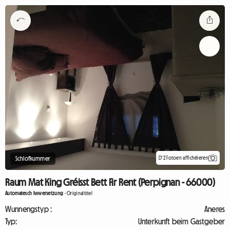
D'2 Fotoen affichéieren
Schlofkummer
Raum Mat King Gréisst Bett Fir Rent (Perpignan - 66000)
Automatesch Iwwersetzung
-
Originaltitel
Wunnengstyp :
Aneres
Typ:
Unterkunft beim Gastgeber