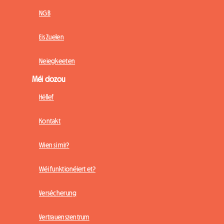
NGB
Eis Zuelen
Neiegkeeten
Méi dozou
Hëllef
Kontakt
Wien si mir?
Wéi funktionéiert et?
Versécherung
Vertrauenszentrum