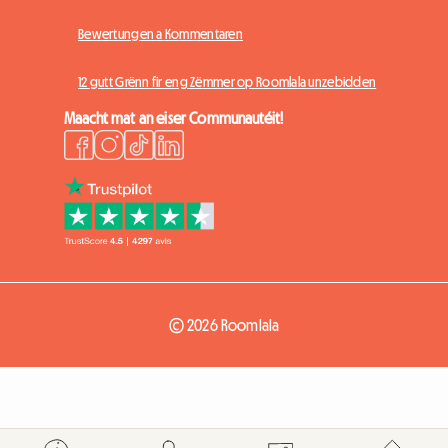
Bewertungen a Kommentaren
12 gutt Grënn fir eng Zëmmer op Roomlala unzebidden
Maacht mat an eiser Communautéit!
© 2026 Roomlala