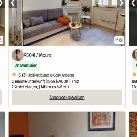
❯
❮
❯
❮
12
950 € / Mount
Äntwert séier
5 (3) |
Joli Petit Studio Cosy Arpege
Gesamte Unterkunft | Lyon (69001) | 17 M2
Unt
2 Schlofplaz(en) | Minimum 6 Méint
1 
Annonce ugewisen