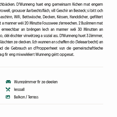
aschbäcken. D'Wunneng huet eng gemeinsam Kichen mat engem
ll, grousser Aarbechtsfläch, vill Geschir an Besteck; si bitt och
chinn, WiFi, Bettwäsche, Decken, Këssen, Handdicher, gefiltert
haft a manner wéi 20 Minutte Fousswee z'erreechen. 2 Buslinnen mat
e erreechbar an bréngen Iech an manner wéi 30 Minutten an
 do, déi éischter virwëtzeg a sozial ass. D'Wunneng huet 3 Zëmmer,
Käschten ze decken. Ech wunnen an schaffen do (Teleaarbecht) an
end de Gebrauch an d'Propperheet vun de gemeinschaftleche
trag fir eng miwwléiert Wunneng gëtt opgesat.
Wunnzëmmer fir ze deelen
Iesssall
Balkon / Terrass