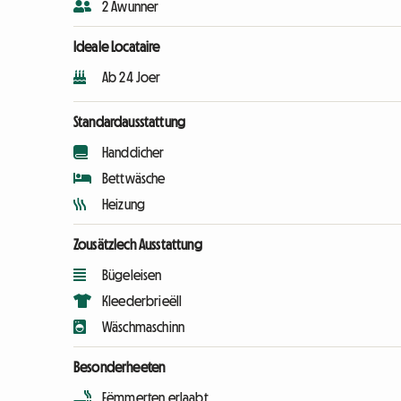
2 Awunner
Ideale Locataire
Ab 24 Joer
Standardausstattung
Handdicher
Bettwäsche
Heizung
Zousätzlech Ausstattung
Bügeleisen
Kleederbrieëll
Wäschmaschinn
Besonderheeten
Fëmmerten erlaabt