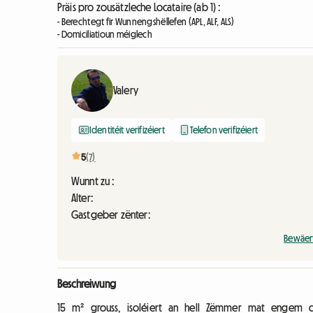
Präis pro zousätzleche Locataire (ab 1) :
- Berechtegt fir Wunnengshëllefen (APL, ALF, ALS)
- Domiciliatioun méiglech
Valery
Identitéit verifizéiert
Telefon verifizéiert
5
(7)
Wunnt zu :
Alter:
Gastgeber zënter:
Bewäer
Beschreiwung
15 m² grouss, isoléiert an hell Zëmmer mat engem qua