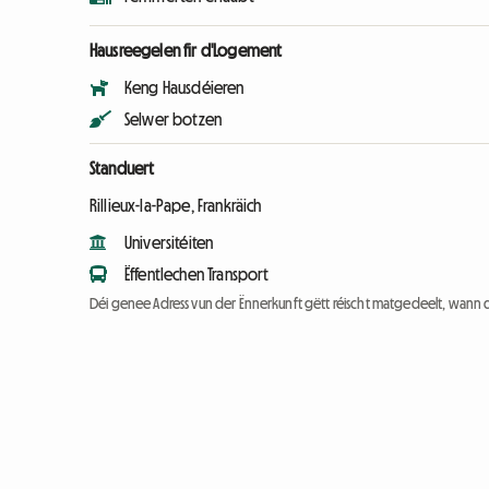
Hausreegelen fir d'Logement
Keng Hausdéieren
Selwer botzen
Standuert
Rillieux-la-Pape, Frankräich
Universitéiten
Ëffentlechen Transport
Déi genee Adress vun der Ënnerkunft gëtt réischt matgedeelt, wann 