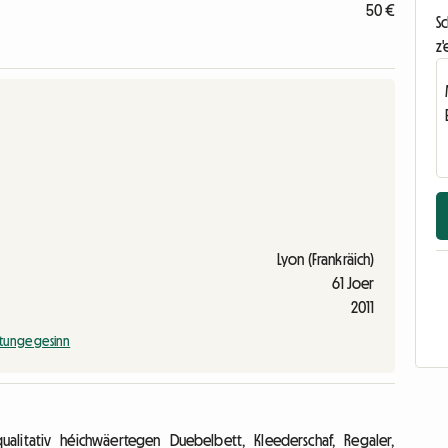
50 €
S
z'
Lyon (Frankräich)
61 Joer
2011
tunge gesinn
litativ héichwäertegen Duebelbett, Kleederschaf, Regaler,