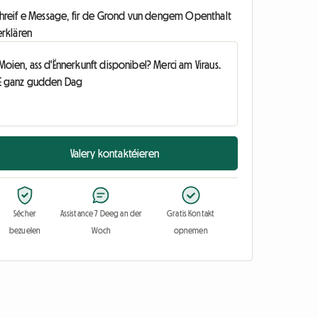
chreif e Message, fir de Grond vun dengem Openthalt
erklären
Valery kontaktéieren
Sécher
Assistance 7 Deeg an der
Gratis Kontakt
bezuelen
Woch
opnemen