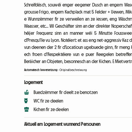
Schreifdësch, souwéi enger eegener Dusch an engem W
grousse Frigo, engem Kachplack mat 5 Felder + Uewen, Mikrowe
e Wunnzëmmer fir ze verweilen an ze iessen, eng Wäschmas
Waasser, etc... Vill Geschäfter sinn an der direkter Nopersc
héijer Frequenz sinn an manner wéi 5 Minutte Fousswe
d'Presqu'île vu Lyon. Notéiert: et ass eng net-aggressiv Kaz
vun deenen der 2 fir d'Locatioun ugebuede ginn, fir meng 
ech froen d'Respektéiere vun e puer Reegelen betreff
Beräicher an Objeten, besonnesch an der Kichen. E Mietver
Automatesch Iwwersetzung
-
Originalbeschreiwung
Logement
Buedzëmmer fir deelt ze benotzen
WC fir ze deelen
Kichen fir ze deelen
Aktuell am Logement wunnend Persounen