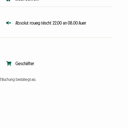
Absolut roueg tëscht 22.00 an 08.00 Auer
Geschäfter
d'Buchung bestätegt ass.