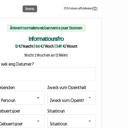
D'15 Fotoen affichéieren
Aneres
Äntwert normalerweis bannent e puer Stonnen
Informatiounsfro
12 €
/ Nuecht
|
84 €
/ Woch
|
349 €
/ Mount
Tëscht 2 Wochen an 12 Méint
ir wéi eng Datumer?
eisenden
Zweck vum Openthalt
ebuertsjoer
Situatioun