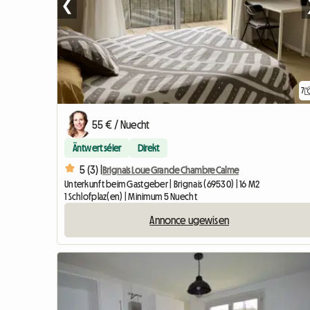
❮
7
55 € / Nuecht
Äntwert séier
Direkt
5 (3) |
Brignais Loue Grande Chambre Calme
Unterkunft beim Gastgeber | Brignais (69530) | 16 M2
1 Schlofplaz(en) | Minimum 5 Nuecht
Annonce ugewisen