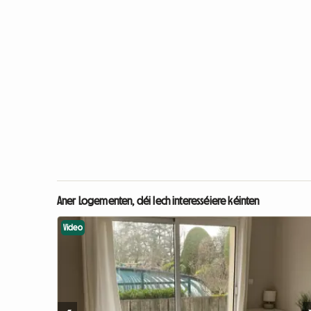
Aner Logementen, déi Iech interesséiere kéinten
Video