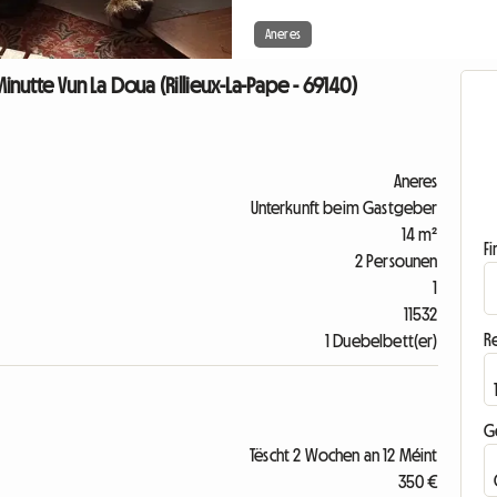
Aneres
te Vun La Doua (Rillieux-La-Pape - 69140)
Aneres
Unterkunft beim Gastgeber
14 m²
F
2 Persounen
1
11532
R
1 Duebelbett(er)
G
Tëscht 2 Wochen an 12 Méint
350 €