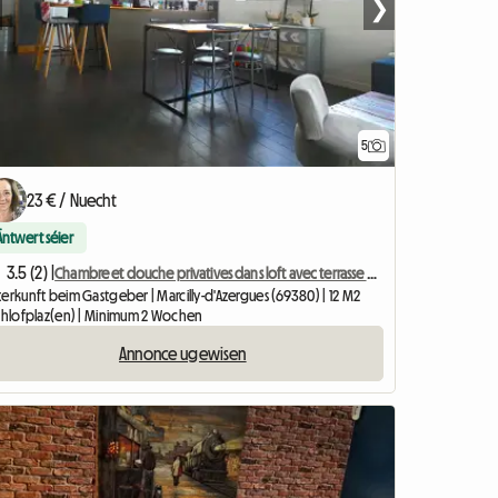
❯
5
23 € / Nuecht
Äntwert séier
3.5 (2) |
Chambre et douche privatives dans loft avec terrasse 40 m2
erkunft beim Gastgeber | Marcilly-d'Azergues (69380) | 12 M2
Schlofplaz(en) | Minimum 2 Wochen
Annonce ugewisen