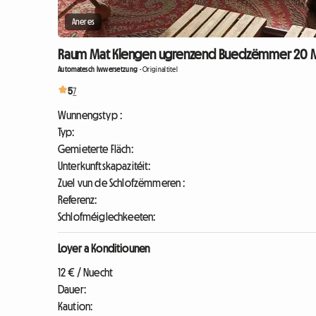
Aneres
Raum Mat Klengen ugrenzend Buedzëmmer 20 Minut
Automatesch Iwwersetzung
-
Originaltitel
5
7
Wunnengstyp :
Typ:
Gemieterte Fläch:
Unterkunftskapazitéit:
Zuel vun de Schlofzëmmeren :
Referenz:
Schlofméiglechkeeten:
Loyer a Konditiounen
12 € / Nuecht
Dauer:
Kaution: