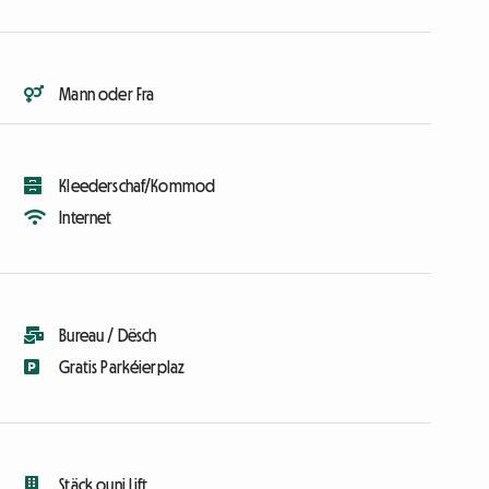
Mann oder Fra
Kleederschaf/Kommod
Internet
Bureau / Dësch
Gratis Parkéierplaz
Stäck ouni Lift