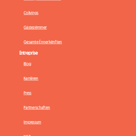
Colivings
Gästezëmmer
Gesamte Ënnerkënften
Entreprise
Blog
Karrièren
Press
Partnerschaften
Impressum