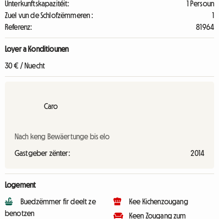
Unterkunftskapazitéit:
1 Persoun
Zuel vun de Schlofzëmmeren :
1
Referenz:
81964
Loyer a Konditiounen
30 € / Nuecht
Caro
Nach keng Bewäertunge bis elo
Gastgeber zënter:
2014
Logement
Buedzëmmer fir deelt ze
Kee Kichenzougang
benotzen
Keen Zougang zum