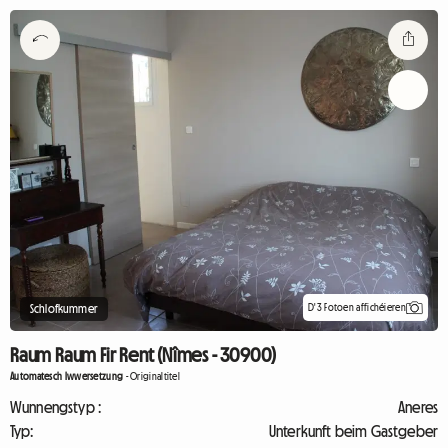
D'3 Fotoen affichéieren
Schlofkummer
Raum Raum Fir Rent (Nîmes - 30900)
Automatesch Iwwersetzung
-
Originaltitel
Wunnengstyp :
Aneres
Typ:
Unterkunft beim Gastgeber