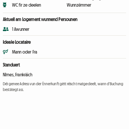
WC fir ze deelen
Wunnzëmmer
Aktuell am Logement wunnend Persounen
1 Awunner
Ideale Locataire
Mann oder Fra
Standuert
Nîmes, Frankräich
Déi genee Adress vun der Ënnerkunft gëtt réischt matgedeelt, wann d'Buchung
bestätegt ass.