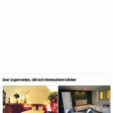
Aner Logementen, déi Iech interesséiere kéinten