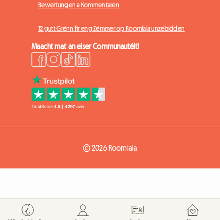
Bewertungen a Kommentaren
12 gutt Grënn fir eng Zëmmer op Roomlala unzebidden
Maacht mat an eiser Communautéit!
© 2026 Roomlala