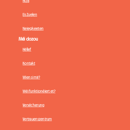
NGB
Eis Zuelen
Neiegkeeten
Méi dozou
Hëllef
Kontakt
Wien si mir?
Wéi funktionéiert et?
Versécherung
Vertrauenszentrum