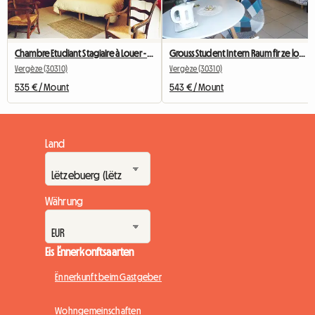
Chambre Etudiant Stagiaire à Louer - Rdc Avec Sa Terrasse -
Grouss Student Intern Raum fir ze lounen 1. Stack
Vergèze (30310)
Vergèze (30310)
535 € / Mount
543 € / Mount
Land
Währung
Eis Ënnerkonftsaarten
Ënnerkunft beim Gastgeber
Wohngemeinschaften