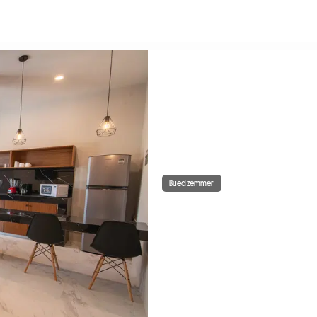
Buedzëmmer