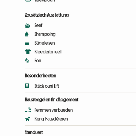
Zousätzlech Ausstattung
Seef
Shampoing
Bügeleisen
Kleederbrieëll
Fön
Besonderheeten
Stäck ouni Lift
Hausreegelen fir d'Logement
Fëmmen verbueden
Keng Hausdéieren
Standuert