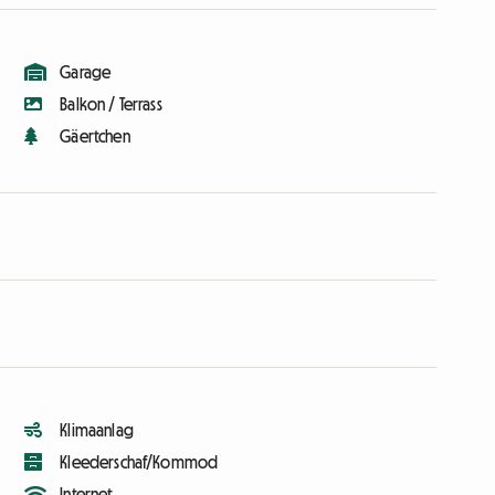
Garage
Balkon / Terrass
Gäertchen
Klimaanlag
Kleederschaf/Kommod
Internet