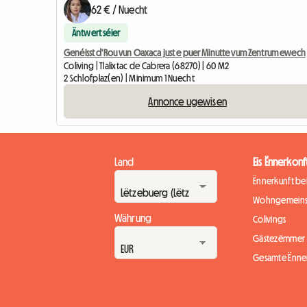
62 € / Nuecht
Äntwert séier
Genéisst d'Rou vun Oaxaca just e puer Minutte vum Zentrum ewech
Coliving | Tlalixtac de Cabrera (68270) | 60 M2
2 Schlofplaz(en) | Minimum 1 Nuecht
Annonce ugewisen
Land
Eis Ënnerkonf
Ënnerkunft b
Wohngemeins
Währung
Colivings
Gästezëmmer
Gesamte Ënne