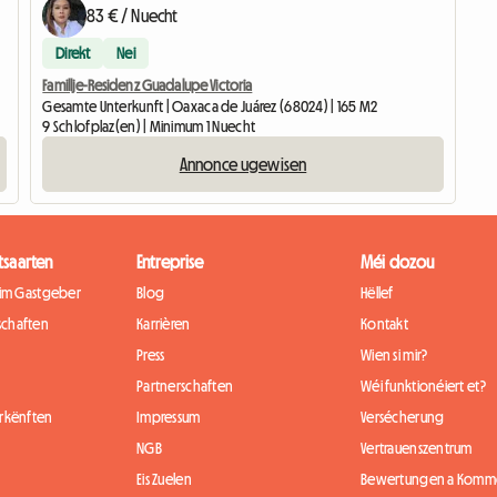
83 € / Nuecht
Direkt
Nei
Famillje-Residenz Guadalupe Victoria
Gesamte Unterkunft | Oaxaca de Juárez (68024) | 165 M2
9 Schlofplaz(en) | Minimum 1 Nuecht
Annonce ugewisen
tsaarten
Entreprise
Méi dozou
eim Gastgeber
Blog
Hëllef
chaften
Karrièren
Kontakt
Press
Wien si mir?
Partnerschaften
Wéi funktionéiert et?
rkënften
Impressum
Versécherung
NGB
Vertrauenszentrum
Eis Zuelen
Bewertungen a Komm