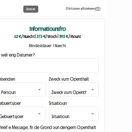
D'16 Fotoen affichéieren
Aneres
Informatiounsfro
62 €
/ Nuecht
|
373 €
/ Woch
|
1193 €
/ Mount
Mindestdauer: 1 Nuecht
ir wéi eng Datumer?
eisenden
Zweck vum Openthalt
ebuertsjoer
Situatioun
chreif e Message, fir de Grond vun dengem Openthalt