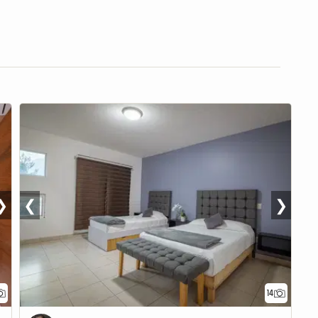
❯
❮
❯
14