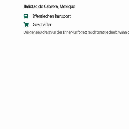
Tlalixtac de Cabrera, Mexique
Ëffentlechen Transport
Geschäfter
Déi genee Adress vun der Ënnerkunft gëtt réischt matgedeelt, wann 