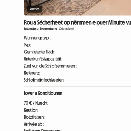
Aneres
Rou a Sécherheet op nëmmen e puer Minutte vum 
Automatesch Iwwersetzung
-
Originaltitel
Wunnengstyp :
Typ:
Gemieterte Fläch:
Unterkunftskapazitéit:
Zuel vun de Schlofzëmmeren :
Referenz:
Schlofméiglechkeeten:
Loyer a Konditiounen
70 € / Nuecht
Kaution:
Botzfraisen:
Arrivée ab: