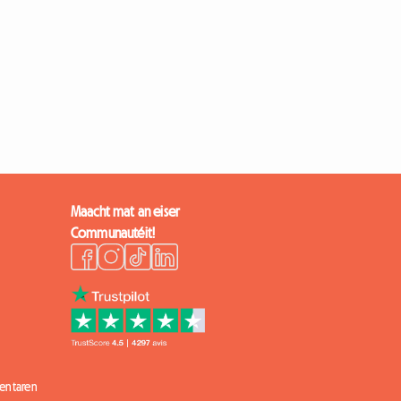
Maacht mat an eiser
Communautéit!
entaren