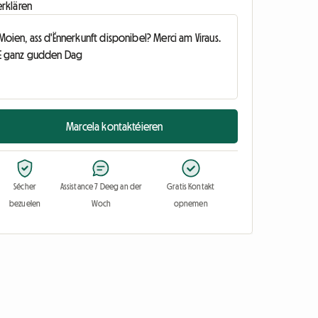
erklären
Marcela kontaktéieren
Sécher
Assistance 7 Deeg an der
Gratis Kontakt
bezuelen
Woch
opnemen