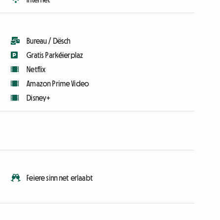
Bureau / Dësch
Gratis Parkéierplaz
Netflix
Amazon Prime Video
Disney+
Feiere sinn net erlaabt