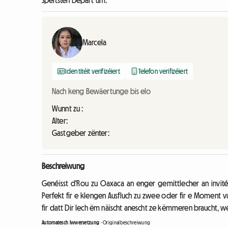
Spéitsten Depart um:
Marcela
Identitéit verifizéiert
Telefon verifizéiert
Nach keng Bewäertunge bis elo
Wunnt zu :
Alter:
Gastgeber zënter:
Beschreiwung
Genéisst d'Rou zu Oaxaca an enger gemittlecher an invitéi
Perfekt fir e klengen Ausfluch zu zwee oder fir e Moment vu 
fir datt Dir Iech ëm näischt anescht ze këmmeren braucht, wéi
Automatesch Iwwersetzung
-
Originalbeschreiwung