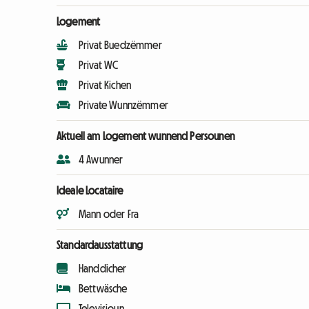
Logement
Privat Buedzëmmer
Privat WC
Privat Kichen
Private Wunnzëmmer
Aktuell am Logement wunnend Persounen
4 Awunner
Ideale Locataire
Mann oder Fra
Standardausstattung
Handdicher
Bettwäsche
Televisioun