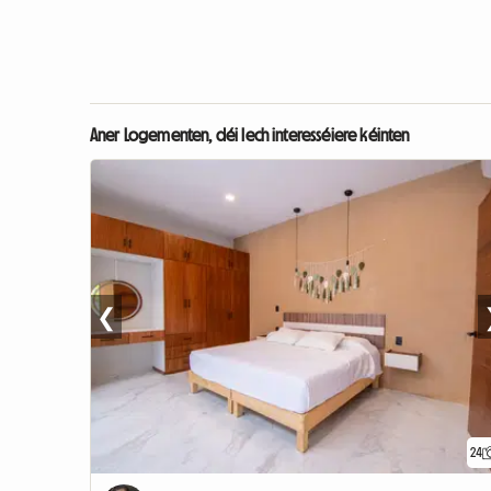
Aner Logementen, déi Iech interesséiere kéinten
❮
24