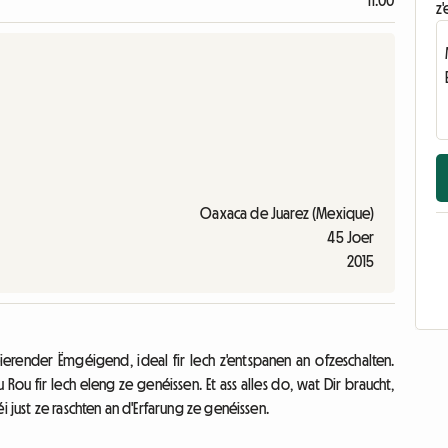
11:00
z'
Oaxaca de Juarez (Mexique)
45 Joer
2015
erender Ëmgéigend, ideal fir Iech z'entspanen an ofzeschalten.
Rou fir Iech eleng ze genéissen. Et ass alles do, wat Dir braucht,
 just ze raschten an d'Erfarung ze genéissen.