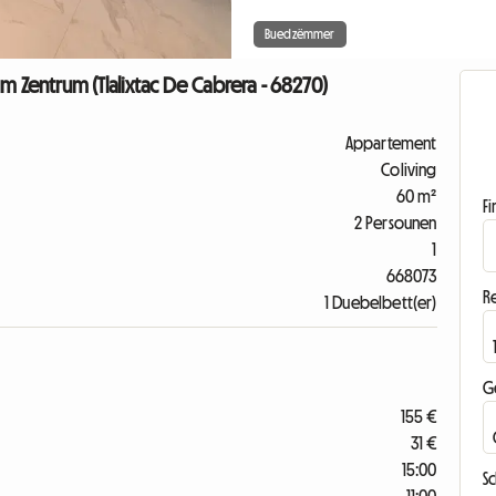
Buedzëmmer
Zentrum (Tlalixtac De Cabrera - 68270)
Appartement
Coliving
60 m²
F
2 Persounen
1
668073
R
1 Duebelbett(er)
G
155 €
31 €
15:00
S