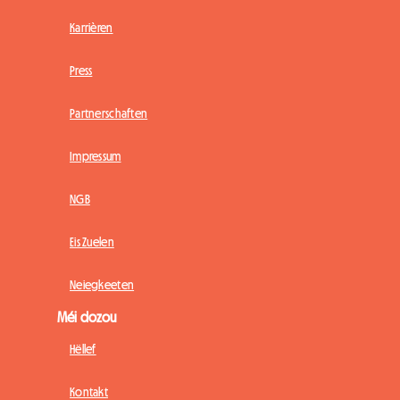
Karrièren
Press
Partnerschaften
Impressum
NGB
Eis Zuelen
Neiegkeeten
Méi dozou
Hëllef
Kontakt