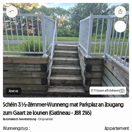
D'7 Fotoen affichéieren
Aneres
Schéin 3 ½-Zëmmer-Wunneng mat Parkplaz an Zougang
zum Gaart ze lounen (Gatineau - J8R 2V6)
Automatesch Iwwersetzung
-
Originaltitel
Wunnengstyp :
Appartement