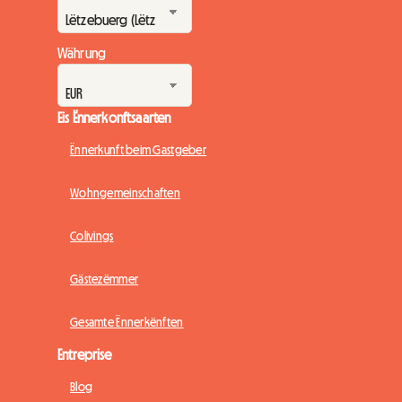
Währung
Eis Ënnerkonftsaarten
Ënnerkunft beim Gastgeber
Wohngemeinschaften
Colivings
Gästezëmmer
Gesamte Ënnerkënften
Entreprise
Blog