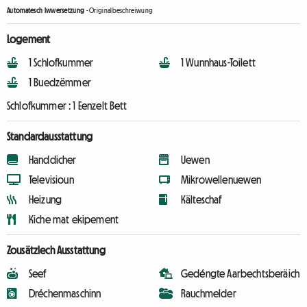
Automatesch Iwwersetzung
-
Originalbeschreiwung
Logement
1 Schlofkummer
1 Wunnhaus-Toilett
1 Buedzëmmer
Schlofkummer :
1 Eenzelt Bett
Standardausstattung
Handdicher
Uewen
Televisioun
Mikrowellenuewen
Heizung
Kälteschaf
Kiche mat ekipement
Zousätzlech Ausstattung
Seef
Gedéngte Aarbechtsberäich
Dréchenmaschinn
Rauchmelder