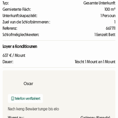
Typ:
Gesamte Unterkunft
Gemieterte Fläch:
100 m²
Unterkunftskapazitéit:
1 Persoun
Zuel vun de Schlofzëmmeren :
1
Referenz:
667711
Schlofméiglechkeeten:
1 Eenzelt Bett
Loyer a Konditiounen
637 € / Mount
Dauer:
Tëscht 1 Mount an 1 Mount
Oscar
Telefon verifizéiert
Nach keng Bewäertunge bis elo
Wunnt zu :
Gatineau (Kanada)