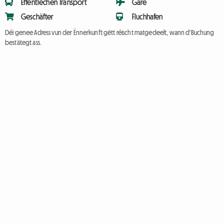
Ëffentlechen Transport
Gare
Geschäfter
Fluchhafen
Déi genee Adress vun der Ënnerkunft gëtt réischt matgedeelt, wann d'Buchung
bestätegt ass.