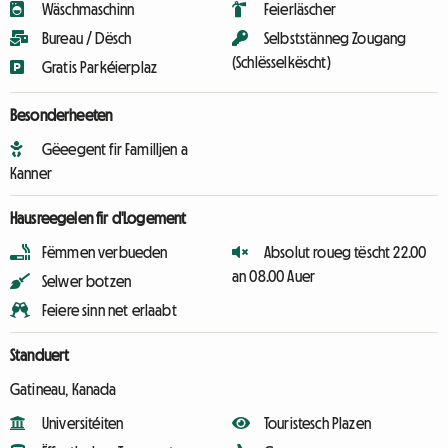
Wäschmaschinn
Feierläscher
Bureau / Dësch
Selbststänneg Zougang
(Schlësselkëscht)
Gratis Parkéierplaz
Besonderheeten
Gëeegent fir Familljen a
Kanner
Hausreegelen fir d'Logement
Fëmmen verbueden
Absolut roueg tëscht 22.00
an 08.00 Auer
Selwer botzen
Feiere sinn net erlaabt
Standuert
Gatineau, Kanada
Universitéiten
Touristesch Plazen