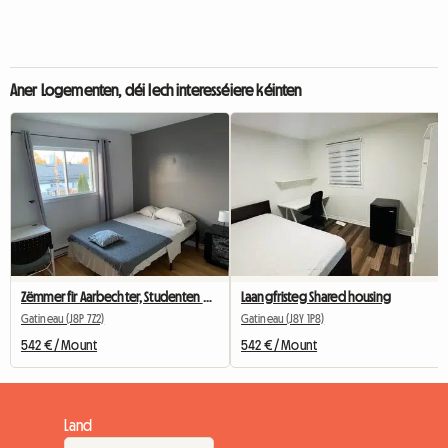
Aner Logementen, déi Iech interesséiere kéinten
Zëmmer fir Aarbechter, Studenten oder Touristen
Laangfristeg Shared housing
Gatineau (J8P 7Z2)
Gatineau (J8Y 1P8)
542 € / Mount
542 € / Mount
Land