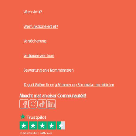
Wien si mir?
Wéi funktionéiert et?
Versécherung
Vertrauenszentrum
Bewertungen a Kommentaren
12 gutt Grënn fir eng Zëmmer op Roomlala unzebidden
Maacht mat an eiser Communautéit!