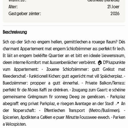
Alter:
21 Joer
Gastgeber zënter:
2026
Beschreiwung
Sich op der Sich no engem hellen, gemittlechen a rouege Raum? Dës
charmant Appartement mat engem Schlofzëmmer ass perfekt fir Iech.
Et läit an engem beléifte Quartier an et bitt en ideale Liewensraum,
deen interne Komfort mat Aussenberäicher verbënnt. 🏠 D'Pluspunkte
vum Appartement: - Zouene Schlofzëmmer: gutt Gréisst mat
Kleederschaf. - Funktionell Kichen: gutt ageriicht mat vill Späicherplaz. -
Buedzëmmer: propper a gutt ënnerhal. - Private Balkon/Terrass:
perfekt fir de Moies Kaffi ze drénken. - Zougang zum Gaart: e schéine
gemeinsame Gréngraum fir sonneg Deeg ze genéissen. - Parkplaz
abegraff: eng privat Parkplaz, e risegen Avantage an der Stad! 📍 An
der Noperschaft: - Ëffentlechen Transport (Metro/Buslinnen). -
Epicerien, Apdikten a Caféen e puer Minutte Fousswee ewech. - Parken
a Vëlospisten.