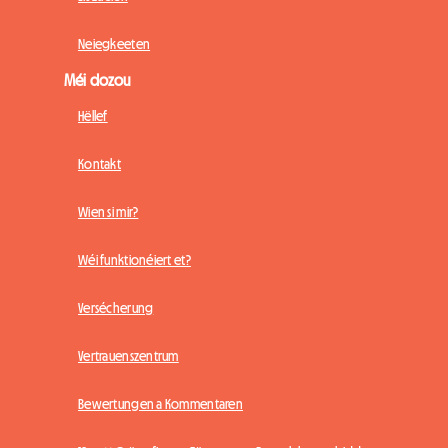
Neiegkeeten
Méi dozou
Hëllef
Kontakt
Wien si mir?
Wéi funktionéiert et?
Versécherung
Vertrauenszentrum
Bewertungen a Kommentaren