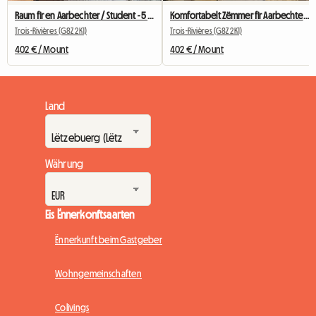
Raum fir en Aarbechter / Student - 5 min vun UQTR (Trois-Rivières)
Komfortabelt Zëmmer fir Aarbechter/Student - 5 Minutte vun der UQTR ewech
Trois-Rivières (G8Z 2K1)
Trois-Rivières (G8Z 2K1)
402 € / Mount
402 € / Mount
Land
Währung
Eis Ënnerkonftsaarten
Ënnerkunft beim Gastgeber
Wohngemeinschaften
Colivings