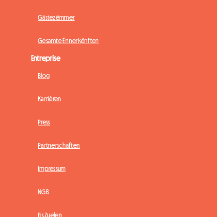
Gästezëmmer
Gesamte Ënnerkënften
Entreprise
Blog
Karrièren
Press
Partnerschaften
Impressum
NGB
Eis Zuelen