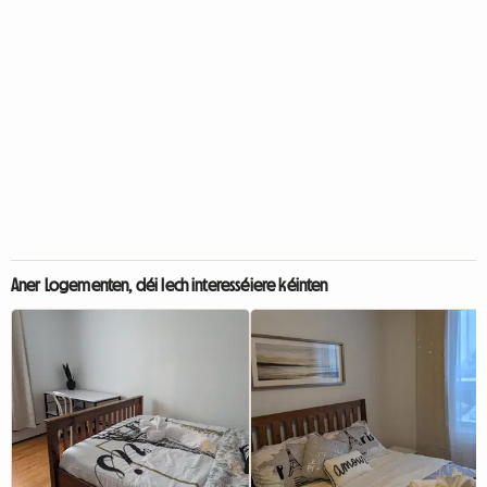
Aner Logementen, déi Iech interesséiere kéinten