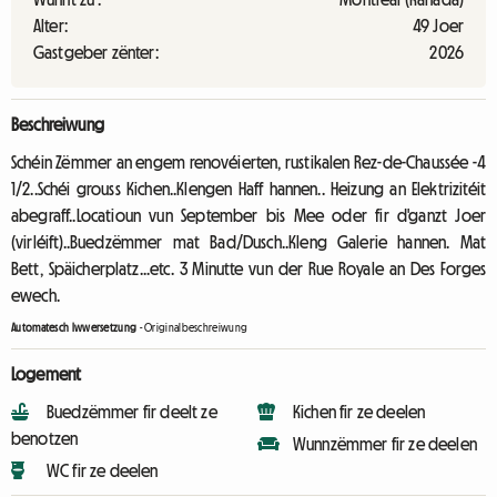
Alter:
49 Joer
Gastgeber zënter:
2026
Beschreiwung
Schéin Zëmmer an engem renovéierten, rustikalen Rez-de-Chaussée -4
1/2..Schéi grouss Kichen..Klengen Haff hannen.. Heizung an Elektrizitéit
abegraff..Locatioun vun September bis Mee oder fir d'ganzt Joer
(virléift)..Buedzëmmer mat Bad/Dusch..Kleng Galerie hannen. Mat
Bett, Späicherplatz...etc. 3 Minutte vun der Rue Royale an Des Forges
ewech.
Automatesch Iwwersetzung
-
Originalbeschreiwung
Logement
Buedzëmmer fir deelt ze
Kichen fir ze deelen
benotzen
Wunnzëmmer fir ze deelen
WC fir ze deelen