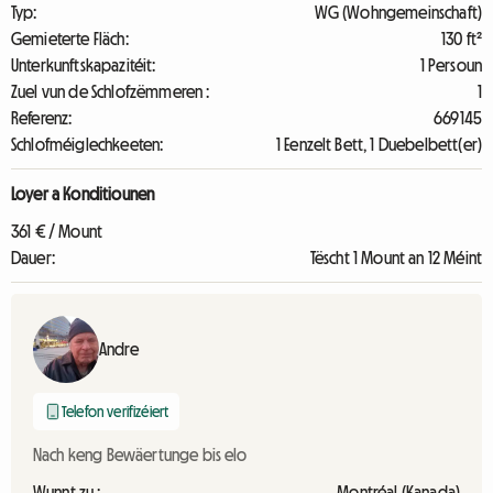
Typ:
WG (Wohngemeinschaft)
Gemieterte Fläch:
130 ft²
Unterkunftskapazitéit:
1 Persoun
Zuel vun de Schlofzëmmeren :
1
Referenz:
669145
Schlofméiglechkeeten:
1 Eenzelt Bett, 1 Duebelbett(er)
Loyer a Konditiounen
361 € / Mount
Dauer:
Tëscht 1 Mount an 12 Méint
Andre
Telefon verifizéiert
Nach keng Bewäertunge bis elo
Wunnt zu :
Montréal (Kanada)