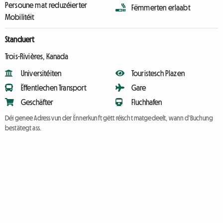
Persoune mat reduzéierter
Fëmmerten erlaabt
Mobilitéit
Standuert
Trois-Rivières, Kanada
Universitéiten
Touristesch Plazen
Ëffentlechen Transport
Gare
Geschäfter
Fluchhafen
Déi genee Adress vun der Ënnerkunft gëtt réischt matgedeelt, wann d'Buchung
bestätegt ass.