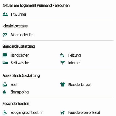
Aktuell am Logement wunnend Persounen
1 Awunner
Ideale Locataire
Mann oder Fra
Standardausstattung
Handdicher
Heizung
Bettwäsche
Internet
Zousätzlech Ausstattung
Seef
Kleederbrieëll
Shampoing
Besonderheeten
Zougänglechkeet fir
Hausdéieren erlaabt