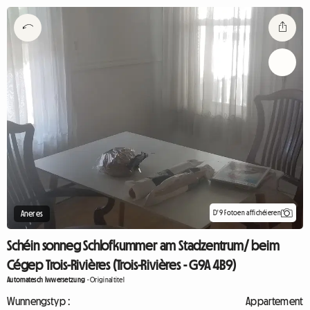
D'9 Fotoen affichéieren
Aneres
Schéin sonneg Schlofkummer am Stadzentrum/ beim
Cégep Trois-Rivières (Trois-Rivières - G9A 4B9)
Automatesch Iwwersetzung
-
Originaltitel
Wunnengstyp :
Appartement