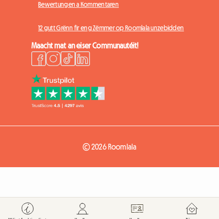
Bewertungen a Kommentaren
12 gutt Grënn fir eng Zëmmer op Roomlala unzebidden
Maacht mat an eiser Communautéit!
© 2026 Roomlala