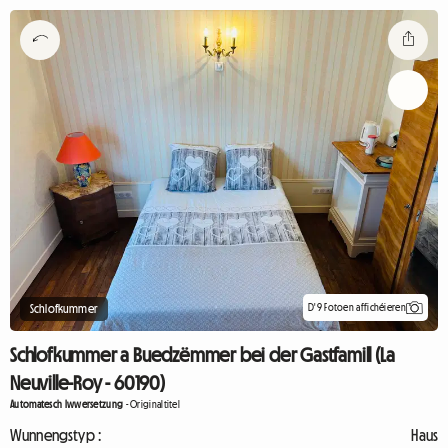
D'9 Fotoen affichéieren
Schlofkummer
Schlofkummer a Buedzëmmer bei der Gastfamill (La
Neuville-Roy - 60190)
Automatesch Iwwersetzung
-
Originaltitel
Wunnengstyp :
Haus