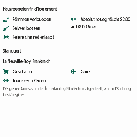
Hausreegelen fir d'Logement
Fëmmen verbueden
Absolut roueg tëscht 22.00
an 08.00 Auer
Selwer botzen
Feiere sinn net erlaabt
Standuert
La Neuville-Roy, Frankräich
Geschäfter
Gare
Touristesch Plazen
Déi genee Adress vun der Ënnerkunft gëtt réischt matgedeelt, wann d'Buchung
bestätegt ass.