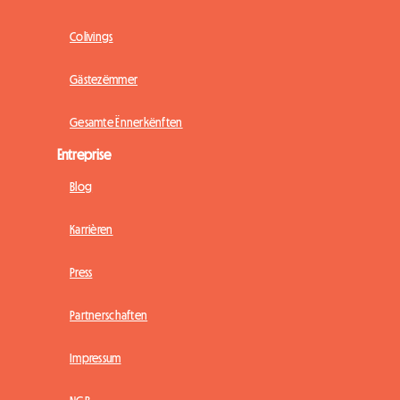
Colivings
Gästezëmmer
Gesamte Ënnerkënften
Entreprise
Blog
Karrièren
Press
Partnerschaften
Impressum