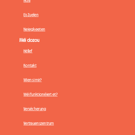
NGB
Eis Zuelen
Neiegkeeten
Méi dozou
Hëllef
Kontakt
Wien si mir?
Wéi funktionéiert et?
Versécherung
Vertrauenszentrum