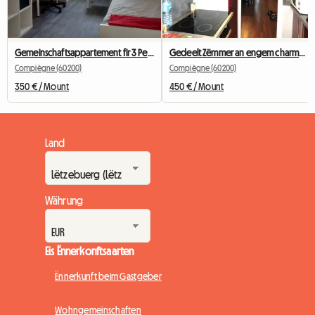
Gemeinschaftsappartement fir 3 Persounen am Stadzentrum an engem klenge Gebai, Parkplaz
Gedeelt Zëmmer an engem charmante Miwwelen F4 fir 3
Compiègne (60200)
Compiègne (60200)
350 € / Mount
450 € / Mount
Land
Währung
Eis Ënnerkonftsaarten
Ënnerkunft beim Gastgeber
Wohngemeinschaften