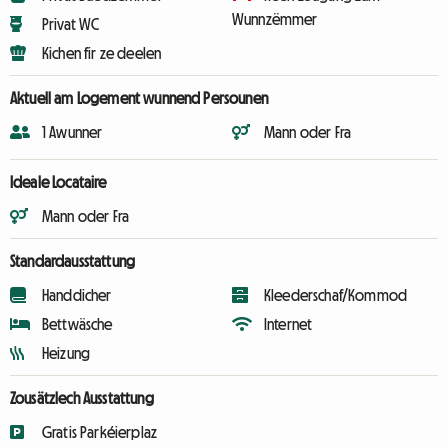
Wunnzëmmer
Privat WC
Kichen fir ze deelen
Aktuell am Logement wunnend Persounen
1 Awunner
Mann oder Fra
Ideale Locataire
Mann oder Fra
Standardausstattung
Handdicher
Kleederschaf/Kommod
Bettwäsche
Internet
Heizung
Zousätzlech Ausstattung
Gratis Parkéierplaz