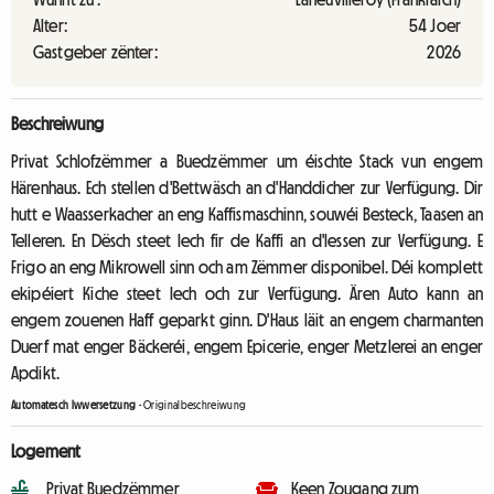
Alter:
54 Joer
Gastgeber zënter:
2026
Beschreiwung
Privat Schlofzëmmer a Buedzëmmer um éischte Stack vun engem
Härenhaus. Ech stellen d'Bettwäsch an d'Handdicher zur Verfügung. Dir
hutt e Waasserkacher an eng Kaffismaschinn, souwéi Besteck, Taasen an
Telleren. En Dësch steet Iech fir de Kaffi an d'Iessen zur Verfügung. E
Frigo an eng Mikrowell sinn och am Zëmmer disponibel. Déi komplett
ekipéiert Kiche steet Iech och zur Verfügung. Ären Auto kann an
engem zouenen Haff geparkt ginn. D'Haus läit an engem charmanten
Duerf mat enger Bäckeréi, engem Epicerie, enger Metzlerei an enger
Apdikt.
Automatesch Iwwersetzung
-
Originalbeschreiwung
Logement
Privat Buedzëmmer
Keen Zougang zum