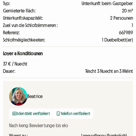
Typ:
Unterkunft beim Gastgeber
Gemieterte Fläch:
20 m²
Unterkunftskapazitéit:
2 Persounen
Zuel vun de Schlofzëmmeren :
1
Referenz:
667989
Schlofméiglechkeeten:
1 Duebelbett(er)
Loyer a Konditiounen
37 € / Nuecht
Dauer:
Tëscht 3 Nuecht an 3 Méint
Beatrice
Identitéit verifizéiert
Telefon verifizéiert
Nach keng Bewäertunge bis elo
Wunnt zu :
Laneuvilleroy (Frankräich)