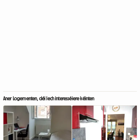
Aner Logementen, déi Iech interesséiere kéinten