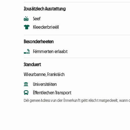
Zousätzlech Ausstattung
Seef
Kleederbrieëll
Besonderheeten
Fëmmerten erlaabt
Standuert
Villeurbanne, Frankräich
Universitéiten
Ëffentlechen Transport
Déi genee Adress vun der Ënnerkunft gëtt réischt matgedeelt, wann 