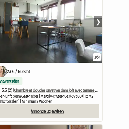
❯
5
23 € / Nuecht
Äntwert séier
3.5 (2) |
Chambre et douche privatives dans loft avec terrasse 40 m2
erkunft beim Gastgeber | Marcilly-d'Azergues (69380) | 12 M2
Schlofplaz(en) | Minimum 2 Wochen
Annonce ugewisen