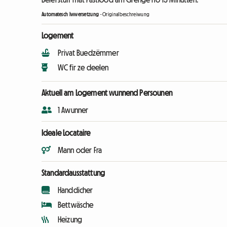
Automatesch Iwwersetzung
-
Originalbeschreiwung
Logement
Privat Buedzëmmer
WC fir ze deelen
Aktuell am Logement wunnend Persounen
1 Awunner
Ideale Locataire
Mann oder Fra
Standardausstattung
Handdicher
Bettwäsche
Heizung