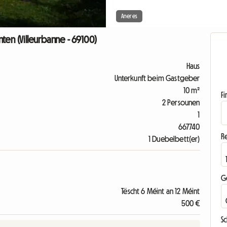
Aneres
ten (Villeurbanne - 69100)
Haus
Unterkunft beim Gastgeber
10 m²
F
2 Persounen
1
667740
R
1 Duebelbett(er)
G
Tëscht 6 Méint an 12 Méint
500 €
S