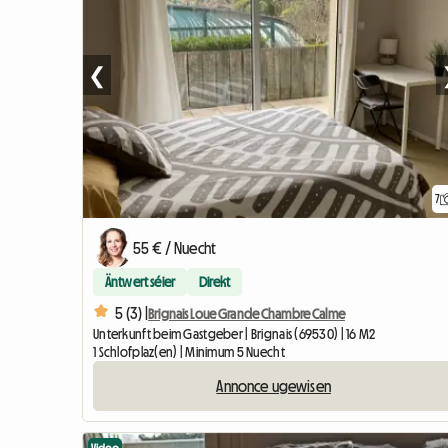
❮
7
55 € / Nuecht
Äntwert séier
Direkt
5 (3) |
Brignais Loue Grande Chambre Calme
Unterkunft beim Gastgeber | Brignais (69530) | 16 M2
1 Schlofplaz(en) | Minimum 5 Nuecht
Annonce ugewisen