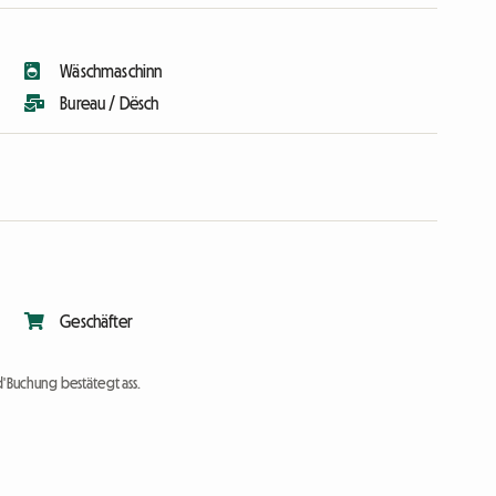
Wäschmaschinn
Bureau / Dësch
Geschäfter
d'Buchung bestätegt ass.