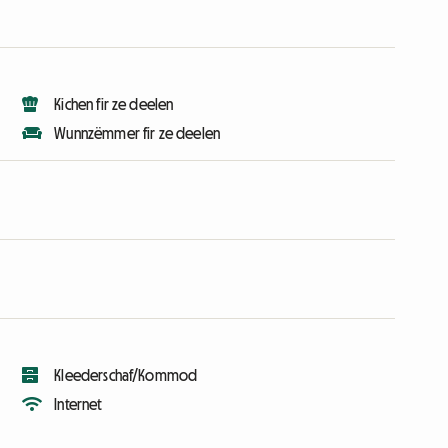
Kichen fir ze deelen
Wunnzëmmer fir ze deelen
Kleederschaf/Kommod
Internet