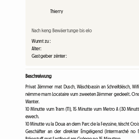
Thierry
Nach keng Bewäertunge bis elo
Wunnt zu :
Alter:
Gastgeber zënter:
Beschreiwung
Privat Zëmmer mat Dusch, Wäschbassin an Schreifdësch, Wif
nëmme mam Locataire vum zweeten Zëmmer gedeelt. Ono
Wanter.
10 Minutte vum Tram (T1), 15 Minutte vum Metro A (30 Minut
ewech.
10 Minutte vu la Doua an dem Parc de la Feyssine, tëscht Cr
Geschäfter an der direkter Ëmgéigend (Intermarché no 5 Mi
Béierstuff mat Fastfood am Grénge no 15 Minutten.