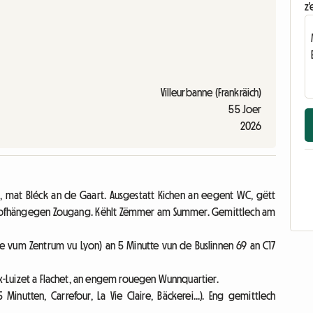
z'
Villeurbanne (Frankräich)
55 Joer
2026
i, mat Bléck an de Gaart. Ausgestatt Kichen an eegent WC, gëtt
fhängegen Zougang. Këhlt Zëmmer am Summer. Gemittlech am
te vum Zentrum vu Lyon) an 5 Minutte vun de Buslinnen 69 an C17
oix-Luizet a Flachet, an engem rouegen Wunnquartier.
nutten, Carrefour, La Vie Claire, Bäckerei...). Eng gemittlech