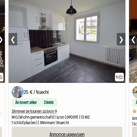
❯
❮
❯
❮
5
25 € / Nuecht
Äntwert séier
Direkt
Zëmmer ze lounen zu Lyon 9
te Vun La Doua
WG (Wohngemeinschaft) | Lyon (69009) | 13 M2
Unt
1 Schlofplaz(en) | Minimum 1 Nuecht
1 
Annonce ugewisen