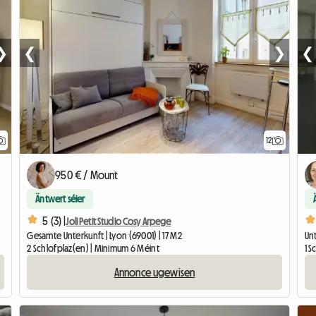
❯
❮
❯
❮
12
950 € / Mount
Äntwert séier
5 (3) |
Joli Petit Studio Cosy Arpege
Gesamte Unterkunft | Lyon (69001) | 17 M2
Unt
2 Schlofplaz(en) | Minimum 6 Méint
1 
Annonce ugewisen