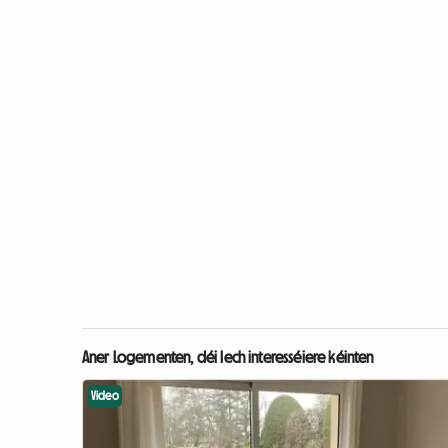
Aner Logementen, déi Iech interesséiere kéinten
Video