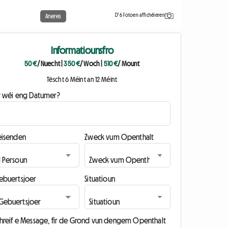
D'6 Fotoen affichéieren
Aneres
Informatiounsfro
50 €
/ Nuecht
|
350 €
/ Woch
|
510 €
/ Mount
Tëscht 6 Méint an 12 Méint
ir wéi eng Datumer?
eisenden
Zweck vum Openthalt
ebuertsjoer
Situatioun
chreif e Message, fir de Grond vun dengem Openthalt