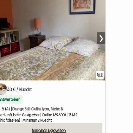
❯
7
40 € / Nuecht
Äntwert séier
5 (4) |
Orange Sall, Oullins Lyon, Metro B
erkunft beim Gastgeber | Oullins (69600) | 13 M2
Schlofplaz(en) | Minimum 2 Nuecht
Annonce ugewisen