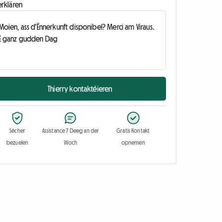
erklären
Thierry kontaktéieren
Sécher
Assistance 7 Deeg an der
Gratis Kontakt
bezuelen
Woch
opnemen