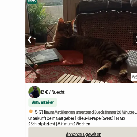
Video
❮
15
12 € / Nuecht
Äntwert séier
5 (7) |
Raum Mat Klengen ugrenzend Buedzëmmer 20 Minut
Unterkunft beim Gastgeber | Rillieux-la-Pape (69140) | 14 M2
2 Schlofplaz(en) | Minimum 2 Wochen
Annonce ugewisen