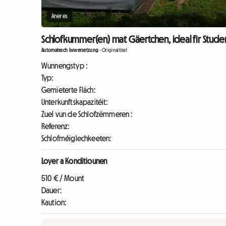
Aneres
Schlofkummer(en) mat Gäertchen, ideal fir Studen
Automatesch Iwwersetzung
-
Originaltitel
Wunnengstyp :
Typ:
Gemieterte Fläch:
Unterkunftskapazitéit:
Zuel vun de Schlofzëmmeren :
Referenz:
Schlofméiglechkeeten:
Loyer a Konditiounen
510 € / Mount
Dauer:
Kaution: