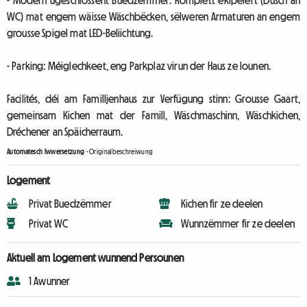
- Modern ugeschlossent Buedzëmmer: Komplett ekipéiert (Dusch an
WC) mat engem wäisse Wäschbëcken, sëlweren Armaturen an engem
grousse Spigel mat LED-Beliichtung.
- Parking: Méiglechkeet, eng Parkplaz virun der Haus ze lounen.
Facilités, déi am Familljenhaus zur Verfügung stinn: Grousse Gaart,
gemeinsam Kichen mat der Famill, Wäschmaschinn, Wäschkichen,
Dréchener an Späicherraum.
Automatesch Iwwersetzung
-
Originalbeschreiwung
Logement
Privat Buedzëmmer
Kichen fir ze deelen
Privat WC
Wunnzëmmer fir ze deelen
Aktuell am Logement wunnend Persounen
1 Awunner