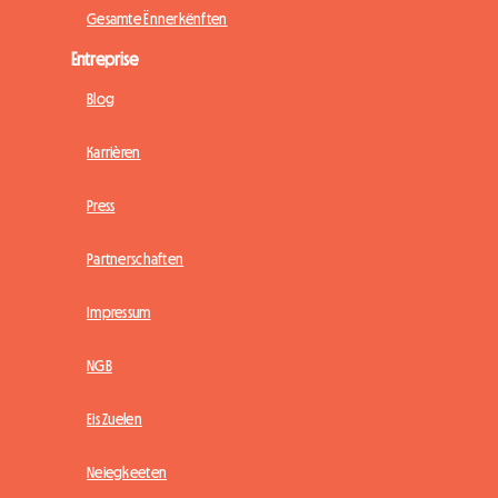
Gesamte Ënnerkënften
Entreprise
Blog
Karrièren
Press
Partnerschaften
Impressum
NGB
Eis Zuelen
Neiegkeeten