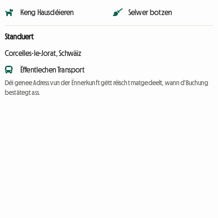
Keng Hausdéieren
Selwer botzen
Standuert
Corcelles-le-Jorat, Schwäiz
Ëffentlechen Transport
Déi genee Adress vun der Ënnerkunft gëtt réischt matgedeelt, wann d'Buchung
bestätegt ass.