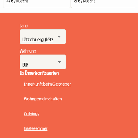
47 € / Nuecht
61 € / Nuecht
Land
Währung
Eis Ënnerkonftsaarten
Ënnerkunft beim Gastgeber
Wohngemeinschaften
Colivings
Gästezëmmer