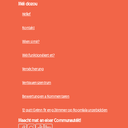
Méi dozou
Hëllef
Kontakt
Wien si mir?
Wéi funktionéiert et?
Versécherung
Vertrauenszentrum
Bewertungen a Kommentaren
12 gutt Grënn fir eng Zëmmer op Roomlala unzebidden
Maacht mat an eiser Communautéit!