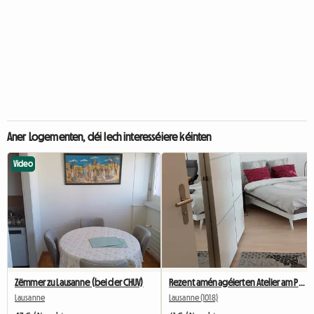
Aner Logementen, déi Iech interesséiere kéinten
Video
Zëmmer zu Lausanne (bei der CHUV)
Rezent aménagéierten Atelier am Penthouse zu Lausanne
Lausanne
Lausanne (1018)