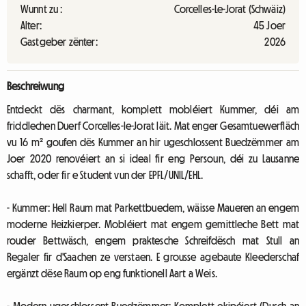
Wunnt zu :
Corcelles-Le-Jorat (Schwäiz)
Alter:
45 Joer
Gastgeber zënter:
2026
Beschreiwung
Entdeckt dës charmant, komplett mobléiert Kummer, déi am
friddlechen Duerf Corcelles-le-Jorat läit. Mat enger Gesamtuewerfläch
vu 16 m² goufen dës Kummer an hir ugeschlossent Buedzëmmer am
Joer 2020 renovéiert an si ideal fir eng Persoun, déi zu Lausanne
schafft, oder fir e Student vun der EPFL/UNIL/EHL.
- Kummer: Hell Raum mat Parkettbuedem, wäisse Maueren an engem
moderne Heizkierper. Mobléiert mat engem gemittleche Bett mat
rouder Bettwäsch, engem praktesche Schreifdësch mat Stull an
Regaler fir d'Saachen ze verstaen. E grousse agebaute Kleederschaf
ergänzt dëse Raum op eng funktionell Aart a Weis.