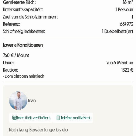
Gemieterte Fläch:
16 m²
Unterkunftskapazitéit:
1 Persoun
Zuel vun de Schlofzëmmeren :
1
Referenz:
667973
Schlofméiglechkeeten:
1 Duebelbett(er)
Loyer a Konditiounen
760 € / Mount
Dauer:
Vun 6 Méint un
Kaution:
1322 €
- Domiciliatioun méiglech
Jean
Identitéit verifizéiert
Telefon verifizéiert
Nach keng Bewäertunge bis elo