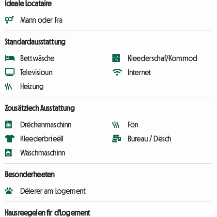
Ideale Locataire
Mann oder Fra
Standardausstattung
Bettwäsche
Kleederschaf/Kommod
Televisioun
Internet
Heizung
Zousätzlech Ausstattung
Dréchenmaschinn
Fön
Kleederbrieëll
Bureau / Dësch
Wäschmaschinn
Besonderheeten
Déierer am Logement
Hausreegelen fir d'Logement