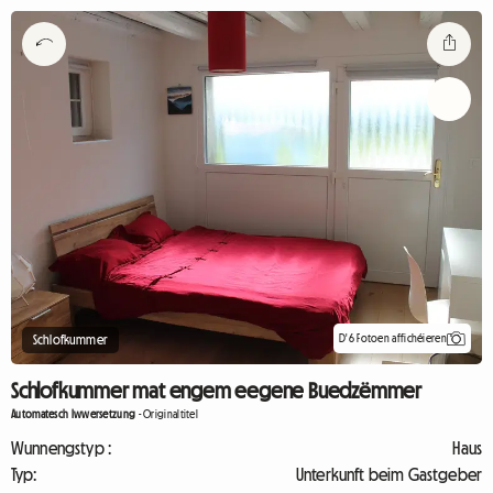
D'6 Fotoen affichéieren
Schlofkummer
Schlofkummer mat engem eegene Buedzëmmer
Automatesch Iwwersetzung
-
Originaltitel
Wunnengstyp :
Haus
Typ:
Unterkunft beim Gastgeber