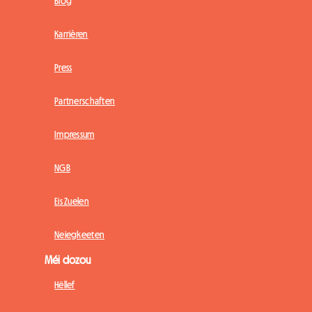
Blog
Karrièren
Press
Partnerschaften
Impressum
NGB
Eis Zuelen
Neiegkeeten
Méi dozou
Hëllef