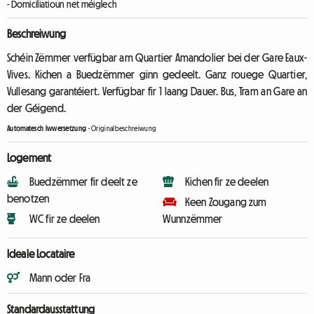
- Domiciliatioun net méiglech
Beschreiwung
Schéin Zëmmer verfügbar am Quartier Amandolier bei der Gare Eaux-
Vives. Kichen a Buedzëmmer ginn gedeelt. Ganz rouege Quartier,
Vullesang garantéiert. Verfügbar fir 1 laang Dauer. Bus, Tram an Gare an
der Géigend.
Automatesch Iwwersetzung
-
Originalbeschreiwung
Logement
Buedzëmmer fir deelt ze
Kichen fir ze deelen
benotzen
Keen Zougang zum
WC fir ze deelen
Wunnzëmmer
Ideale Locataire
Mann oder Fra
Standardausstattung