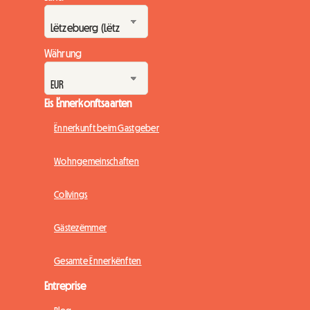
Währung
Eis Ënnerkonftsaarten
Ënnerkunft beim Gastgeber
Wohngemeinschaften
Colivings
Gästezëmmer
Gesamte Ënnerkënften
Entreprise