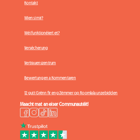
Kontakt
Wien si mir?
Wéi funktionéiert et?
Versécherung
Vertrauenszentrum
Bewertungen a Kommentaren
12 gutt Grënn fir eng Zëmmer op Roomlala unzebidden
Maacht mat an eiser Communautéit!