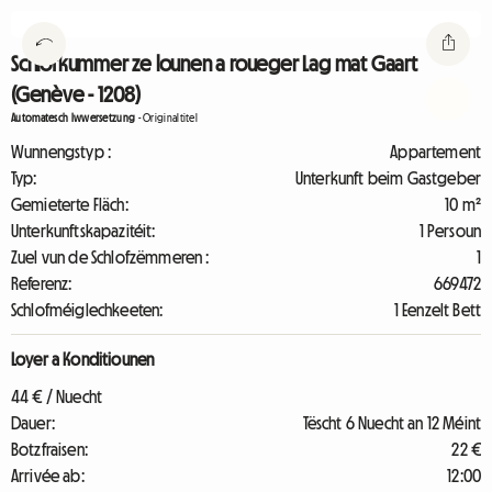
Schlofkummer ze lounen a roueger Lag mat Gaart
(Genève - 1208)
Automatesch Iwwersetzung
-
Originaltitel
Wunnengstyp :
Appartement
Typ:
Unterkunft beim Gastgeber
Gemieterte Fläch:
10 m²
Unterkunftskapazitéit:
1 Persoun
Zuel vun de Schlofzëmmeren :
1
Referenz:
669472
Schlofméiglechkeeten:
1 Eenzelt Bett
Loyer a Konditiounen
44 € / Nuecht
Dauer:
Tëscht 6 Nuecht an 12 Méint
Botzfraisen:
22 €
Arrivée ab:
12:00