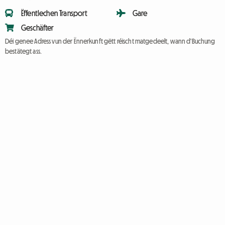
Ëffentlechen Transport
Gare
Geschäfter
Déi genee Adress vun der Ënnerkunft gëtt réischt matgedeelt, wann d'Buchung
bestätegt ass.