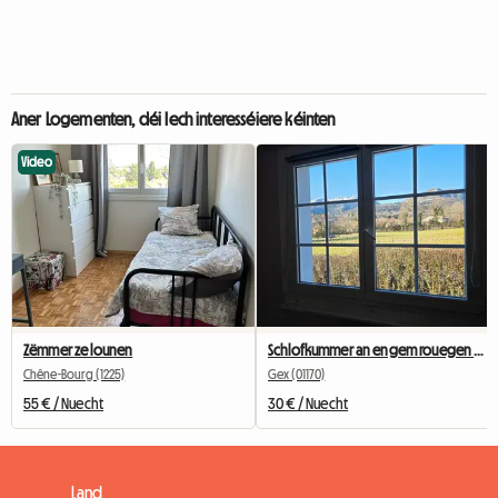
Aner Logementen, déi Iech interesséiere kéinten
Video
Zëmmer ze lounen
Schlofkummer an engem rouegen Haus
Chêne-Bourg (1225)
Gex (01170)
55 € / Nuecht
30 € / Nuecht
Land