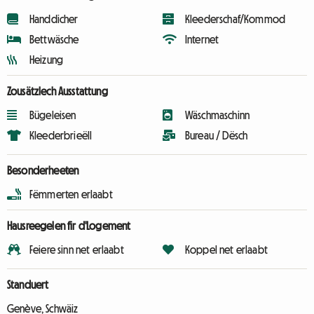
Handdicher
Kleederschaf/Kommod
Bettwäsche
Internet
Heizung
Zousätzlech Ausstattung
Bügeleisen
Wäschmaschinn
Kleederbrieëll
Bureau / Dësch
Besonderheeten
Fëmmerten erlaabt
Hausreegelen fir d'Logement
Feiere sinn net erlaabt
Koppel net erlaabt
Standuert
Genève, Schwäiz