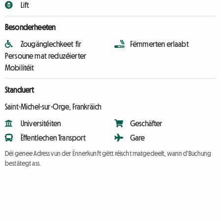
Lift
Besonderheeten
Zougänglechkeet fir
Fëmmerten erlaabt
Persoune mat reduzéierter
Mobilitéit
Standuert
Saint-Michel-sur-Orge, Frankräich
Universitéiten
Geschäfter
Ëffentlechen Transport
Gare
Déi genee Adress vun der Ënnerkunft gëtt réischt matgedeelt, wann d'Buchung
bestätegt ass.