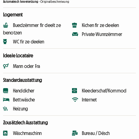
Automatesch Iwwersetzung
-
Originalbeschreiwung
Logement
Buedzëmmer fir deelt ze
Kichen fir ze deelen
benotzen
Private Wunnzëmmer
WC fir ze deelen
Ideale Locataire
Mann oder Fra
Standardausstattung
Handdicher
Kleederschaf/Kommod
Bettwäsche
Internet
Heizung
Zousätzlech Ausstattung
Wäschmaschinn
Bureau / Dësch