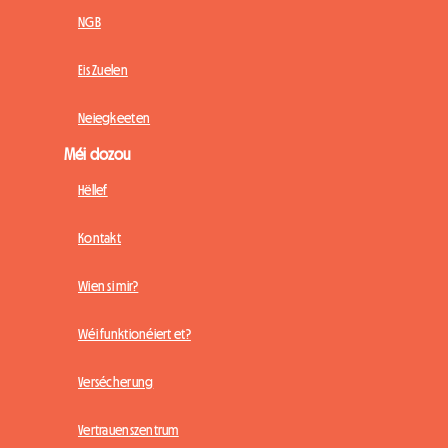
NGB
Eis Zuelen
Neiegkeeten
Méi dozou
Hëllef
Kontakt
Wien si mir?
Wéi funktionéiert et?
Versécherung
Vertrauenszentrum