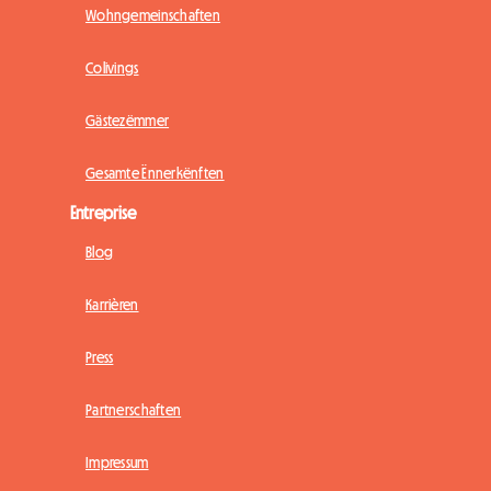
Wohngemeinschaften
Colivings
Gästezëmmer
Gesamte Ënnerkënften
Entreprise
Blog
Karrièren
Press
Partnerschaften
Impressum