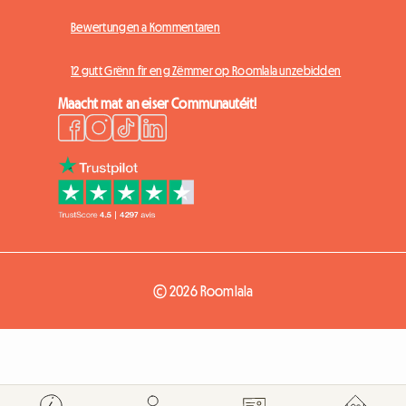
Bewertungen a Kommentaren
12 gutt Grënn fir eng Zëmmer op Roomlala unzebidden
Maacht mat an eiser Communautéit!
© 2026 Roomlala