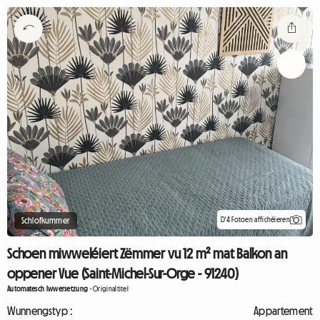
D'4 Fotoen affichéieren
Schlofkummer
Schoen miwweléiert Zëmmer vu 12 m² mat Balkon an
oppener Vue (Saint-Michel-Sur-Orge - 91240)
Automatesch Iwwersetzung
-
Originaltitel
Wunnengstyp :
Appartement