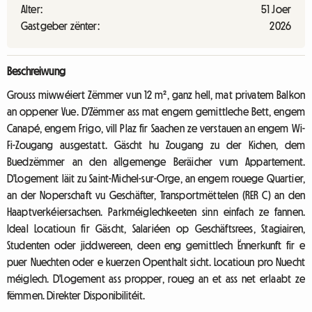
Alter:
51 Joer
Gastgeber zënter:
2026
Beschreiwung
Grouss miwwéiert Zëmmer vun 12 m², ganz hell, mat privatem Balkon
an oppener Vue. D'Zëmmer ass mat engem gemittleche Bett, engem
Canapé, engem Frigo, vill Plaz fir Saachen ze verstauen an engem Wi-
Fi-Zougang ausgestatt. Gäscht hu Zougang zu der Kichen, dem
Buedzëmmer an den allgemenge Beräicher vum Appartement.
D'Logement läit zu Saint-Michel-sur-Orge, an engem rouege Quartier,
an der Noperschaft vu Geschäfter, Transportmëttelen (RER C) an den
Haaptverkéiersachsen. Parkméiglechkeeten sinn einfach ze fannen.
Ideal Locatioun fir Gäscht, Salariéen op Geschäftsrees, Stagiairen,
Studenten oder jiddwereen, deen eng gemittlech Ënnerkunft fir e
puer Nuechten oder e kuerzen Openthalt sicht. Locatioun pro Nuecht
méiglech. D'Logement ass propper, roueg an et ass net erlaabt ze
fëmmen. Direkter Disponibilitéit.