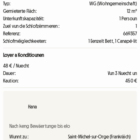
Typ:
WG (Wohngemeinschaft)
Gemieterte Fläch:
12 m²
Unterkunftskapazitéit:
1 Persoun
Zuel vun de Schlofzëmmeren :
1
Referenz:
669357
Schlofméiglechkeeten:
1 Eenzelt Bett, 1 Canapé-lit
Loyer a Konditiounen
48 € / Nuecht
Dauer:
Vun 3 Nuecht un
Kaution:
450 €
Hana
Nach keng Bewäertunge bis elo
Wunnt zu :
Saint-Michel-sur-Orge (Frankräich)