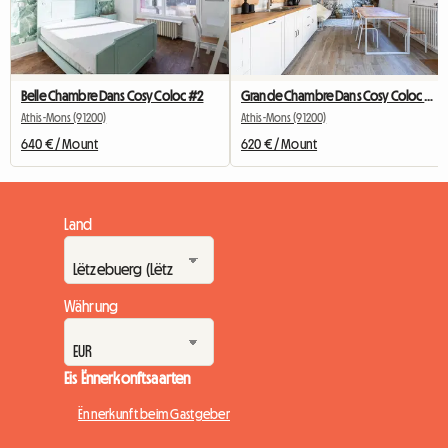
Belle Chambre Dans Cosy Coloc #2
Grande Chambre Dans Cosy Coloc #5 New York près d'olry
Athis-Mons (91200)
Athis-Mons (91200)
640 € / Mount
620 € / Mount
Land
Währung
Eis Ënnerkonftsaarten
Ënnerkunft beim Gastgeber