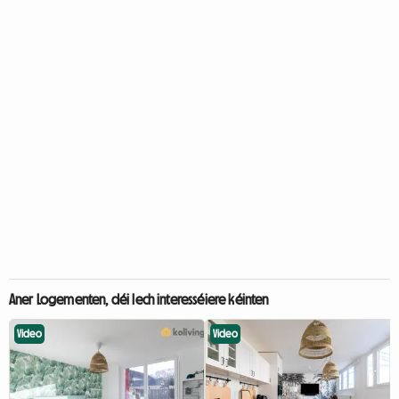
Aner Logementen, déi Iech interesséiere kéinten
Video
Video