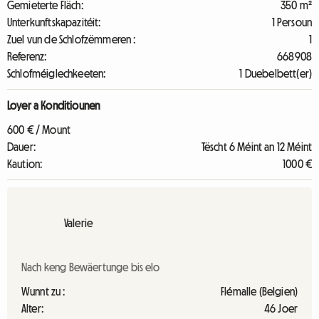
Gemieterte Fläch:
350 m²
Unterkunftskapazitéit:
1 Persoun
Zuel vun de Schlofzëmmeren :
1
Referenz:
668908
Schlofméiglechkeeten:
1 Duebelbett(er)
Loyer a Konditiounen
600 € / Mount
Dauer:
Tëscht 6 Méint an 12 Méint
Kaution:
1000 €
Valerie
Nach keng Bewäertunge bis elo
Wunnt zu :
Flémalle (Belgien)
Alter:
46 Joer