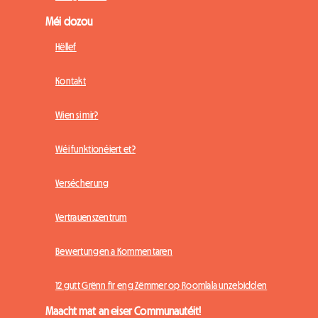
Méi dozou
Hëllef
Kontakt
Wien si mir?
Wéi funktionéiert et?
Versécherung
Vertrauenszentrum
Bewertungen a Kommentaren
12 gutt Grënn fir eng Zëmmer op Roomlala unzebidden
Maacht mat an eiser Communautéit!