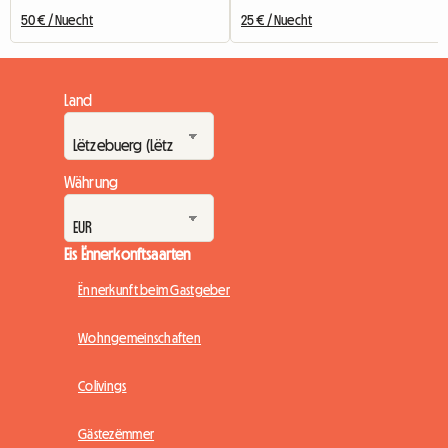
50 € / Nuecht
25 € / Nuecht
Land
Währung
Eis Ënnerkonftsaarten
Ënnerkunft beim Gastgeber
Wohngemeinschaften
Colivings
Gästezëmmer