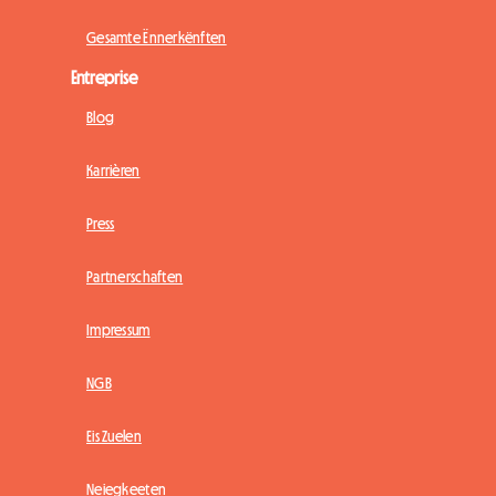
Gesamte Ënnerkënften
Entreprise
Blog
Karrièren
Press
Partnerschaften
Impressum
NGB
Eis Zuelen
Neiegkeeten