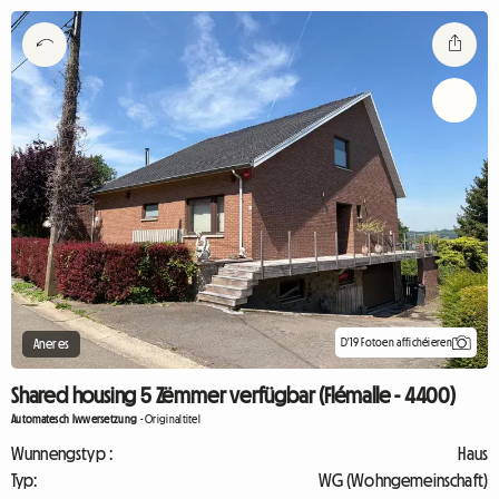
D'19 Fotoen affichéieren
Aneres
Shared housing 5 Zëmmer verfügbar (Flémalle - 4400)
Automatesch Iwwersetzung
-
Originaltitel
Wunnengstyp :
Haus
Typ:
WG (Wohngemeinschaft)