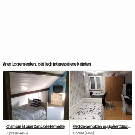
Aner Logementen, déi Iech interesséiere kéinten
Chambre à Louer Dans Jolie Fermette
Prett-ze-benotzen equipéiert Studio mat privaten Dusch
Juprelle (4453)
Juprelle (4450)