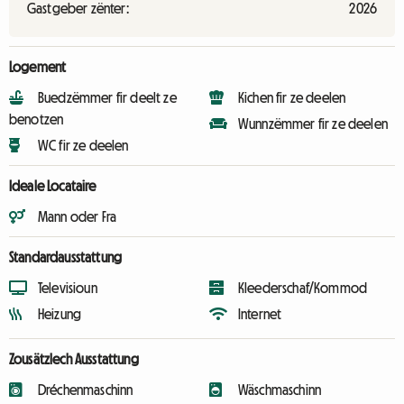
Gastgeber zënter:
2026
Logement
Buedzëmmer fir deelt ze
Kichen fir ze deelen
benotzen
Wunnzëmmer fir ze deelen
WC fir ze deelen
Ideale Locataire
Mann oder Fra
Standardausstattung
Televisioun
Kleederschaf/Kommod
Heizung
Internet
Zousätzlech Ausstattung
Dréchenmaschinn
Wäschmaschinn