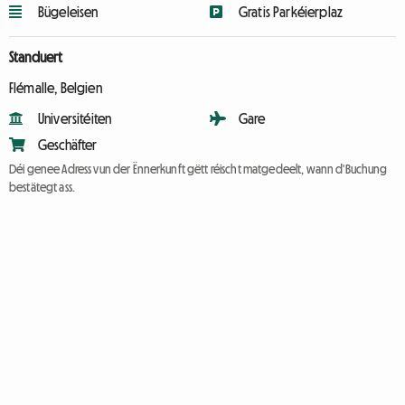
Bügeleisen
Gratis Parkéierplaz
Standuert
Flémalle, Belgien
Universitéiten
Gare
Geschäfter
Déi genee Adress vun der Ënnerkunft gëtt réischt matgedeelt, wann d'Buchung
bestätegt ass.