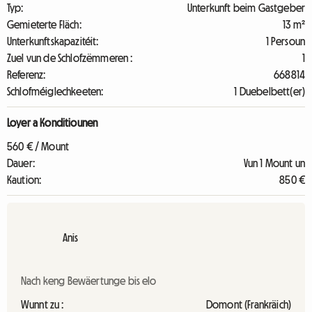
Typ:
Unterkunft beim Gastgeber
Gemieterte Fläch:
13 m²
Unterkunftskapazitéit:
1 Persoun
Zuel vun de Schlofzëmmeren :
1
Referenz:
668814
Schlofméiglechkeeten:
1 Duebelbett(er)
Loyer a Konditiounen
560 € / Mount
Dauer:
Vun 1 Mount un
Kaution:
850 €
Anis
Nach keng Bewäertunge bis elo
Wunnt zu :
Domont (Frankräich)