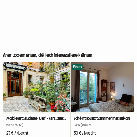
Aner Logementen, déi Iech interesséiere kéinten
Video
Mobléiert Studette 10 m² - Paris Zentrum - Roueg an hell
Schéint rouegt Zëmmer mat Balkon
Paris (75018)
Paris (75019)
23 € / Nuecht
50 € / Nuecht