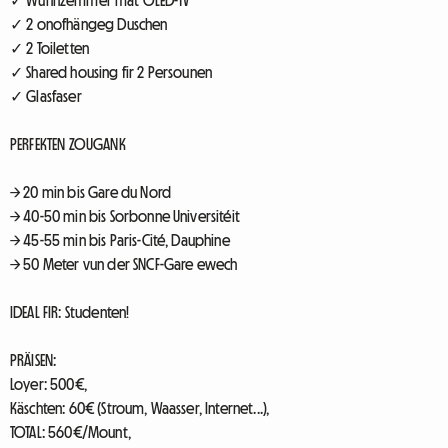
✓ Wunnzëmmer mat OLED-TV
✓ 2 onofhängeg Duschen
✓ 2 Toiletten
✓ Shared housing fir 2 Persounen
✓ Glasfaser
PERFEKTEN ZOUGANK
→ 20 min bis Gare du Nord
→ 40-50 min bis Sorbonne Universitéit
→ 45-55 min bis Paris-Cité, Dauphine
→ 50 Meter vun der SNCF-Gare ewech
IDEAL FIR: Studenten!
PRÄISEN:
Loyer: 500€,
Käschten: 60€ (Stroum, Waasser, Internet...),
TOTAL: 560€/Mount,