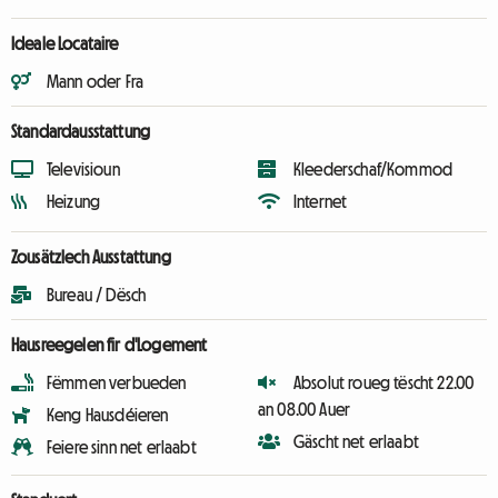
Ideale Locataire
Mann oder Fra
Standardausstattung
Televisioun
Kleederschaf/Kommod
Heizung
Internet
Zousätzlech Ausstattung
Bureau / Dësch
Hausreegelen fir d'Logement
Fëmmen verbueden
Absolut roueg tëscht 22.00
an 08.00 Auer
Keng Hausdéieren
Gäscht net erlaabt
Feiere sinn net erlaabt