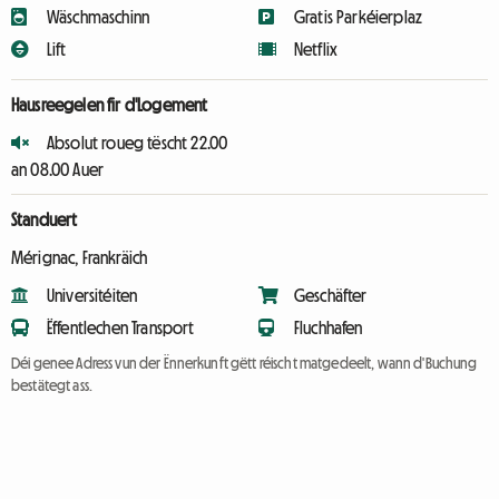
Wäschmaschinn
Gratis Parkéierplaz
Lift
Netflix
Hausreegelen fir d'Logement
Absolut roueg tëscht 22.00
an 08.00 Auer
Standuert
Mérignac, Frankräich
Universitéiten
Geschäfter
Ëffentlechen Transport
Fluchhafen
Déi genee Adress vun der Ënnerkunft gëtt réischt matgedeelt, wann d'Buchung
bestätegt ass.