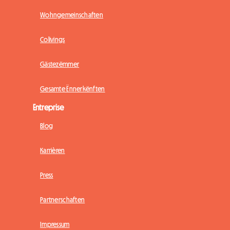
Wohngemeinschaften
Colivings
Gästezëmmer
Gesamte Ënnerkënften
Entreprise
Blog
Karrièren
Press
Partnerschaften
Impressum