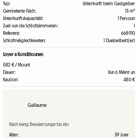
Typ:
Unterkunft beim Gastgeber
Gemieterte Fläch:
13 m²
Unterkunftskapazitéit:
1 Persoun
Zuel vun de Schlofzëmmeren :
1
Referenz:
668910
Schlofméiglechkeeten:
1 Duebelbett(er)
Loyer a Konditiounen
582 € / Mount
Dauer:
Vun 6 Méint un
Kaution:
480 €
Guillaume
Nach keng Bewäertunge bis elo
Alter:
39 Joer