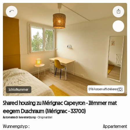
D'16 Fotoen affichéieren
Schlofkummer
Shared housing zu Mérignac Capeyron - Zëmmer mat
eegem Duschraum (Mérignac - 33700)
Automatesch Iwwersetzung
-
Originaltitel
Wunnengstyp :
Appartement