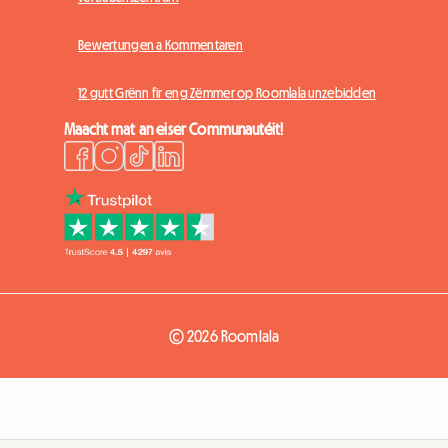
Bewertungen a Kommentaren
12 gutt Grënn fir eng Zëmmer op Roomlala unzebidden
Maacht mat an eiser Communautéit!
© 2026 Roomlala