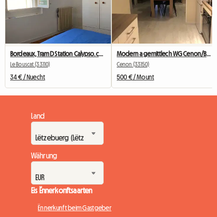
Bordeaux, Tram D Station Calypso.ch+SDB+wc Privées
Modern a gemittlech WG Cenon/Bastide – 2 Zëmmer fräi
Le Bouscat (33110)
Cenon (33150)
34 € / Nuecht
500 € / Mount
Land
Währung
Eis Ënnerkonftsaarten
Ënnerkunft beim Gastgeber