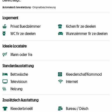
berechtegt.
Automatesch Iwwersetzung
-
Originalbeschreiwung
Logement
Privat Buedzëmmer
Kichen fir ze deelen
WC fir ze deelen
Wunnzëmmer fir ze deelen
Ideale Locataire
Mann oder Fra
Standardausstattung
Bettwäsche
Kleederschaf/Kommod
Televisioun
Internet
Heizung
Zousätzlech Ausstattung
Kleederbrieëll
Bureau / Dësch