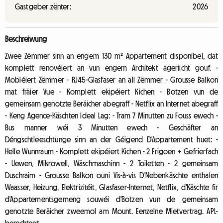
Gastgeber zënter:
2026
Beschreiwung
Zwee Zëmmer sinn an engem 130 m² Appartement disponibel, dat
komplett renovéiert an vun engem Architekt ageriicht gouf. -
Mobléiert Zëmmer - RJ45-Glasfaser an all Zëmmer - Grousse Balkon
mat fräier Vue - Komplett ekipéiert Kichen - Botzen vun de
gemeinsam genotzte Beräicher abegraff - Netflix an Internet abegraff
- Keng Agence-Käschten Ideal Lag: - Tram 7 Minutten zu Fouss ewech -
Bus manner wéi 3 Minutten ewech - Geschäfter an
Déngschtleeschtunge sinn an der Géigend D'Appartement huet: -
Helle Wunnraum - Komplett ekipéiert Kichen - 2 Frigoen + Gefrierfach
- Uewen, Mikrowell, Wäschmaschinn - 2 Toiletten - 2 gemeinsam
Duschraim - Grousse Balkon ouni Vis-à-vis D'Nebenkäschte enthalen
Waasser, Heizung, Elektrizitéit, Glasfaser-Internet, Netflix, d'Käschte fir
d'Appartementsgemeng souwéi d'Botzen vun de gemeinsam
genotzte Beräicher zweemol am Mount. Eenzelne Mietvertrag. APL-