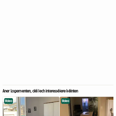
Aner Logementen, déi Iech interesséiere kéinten
Video
Video