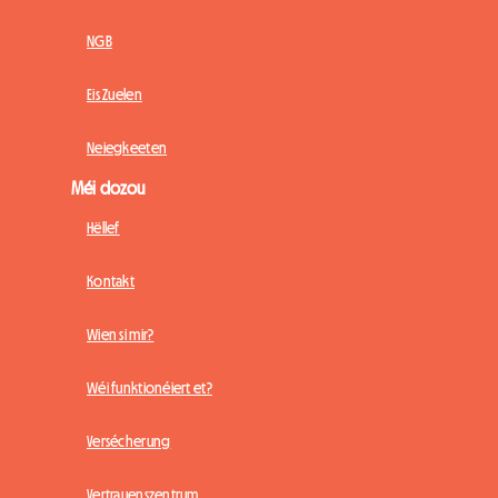
NGB
Eis Zuelen
Neiegkeeten
Méi dozou
Hëllef
Kontakt
Wien si mir?
Wéi funktionéiert et?
Versécherung
Vertrauenszentrum