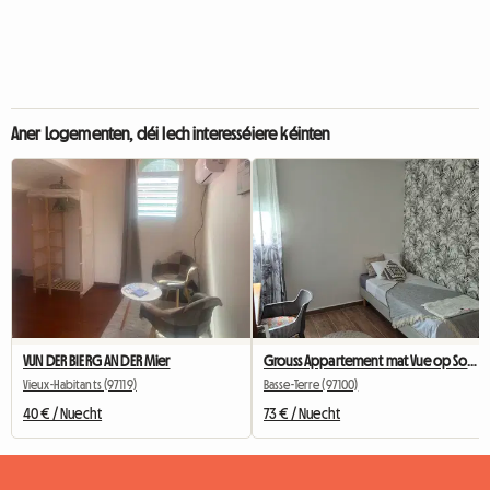
Aner Logementen, déi Iech interesséiere kéinten
VUN DER BIERG AN DER Mier
Grouss Appartement mat Vue op Soufrière – Basse-Terre
Vieux-Habitants (97119)
Basse-Terre (97100)
40 € / Nuecht
73 € / Nuecht