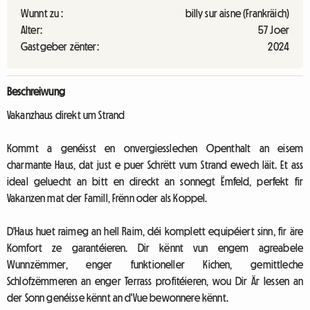
Wunnt zu :
billy sur aisne (Frankräich)
Alter:
57 Joer
Gastgeber zënter:
2024
Beschreiwung
Vakanzhaus direkt um Strand
Kommt a genéisst en onvergiesslechen Openthalt an eisem
charmante Haus, dat just e puer Schrëtt vum Strand ewech läit. Et ass
ideal geluecht an bitt en direckt an sonnegt Ëmfeld, perfekt fir
Vakanzen mat der Famill, Frënn oder als Koppel.
D'Haus huet raimeg an hell Raim, déi komplett equipéiert sinn, fir äre
Komfort ze garantéieren. Dir kënnt vun engem agreabele
Wunnzëmmer, enger funktioneller Kichen, gemittleche
Schlofzëmmeren an enger Terrass profitéieren, wou Dir Är Iessen an
der Sonn genéisse kënnt an d'Vue bewonnere kënnt.