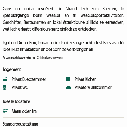
Ganz no dobäi invitéiert de Strand Iech zum Bueden, fir
Spazéiergänge beim Waasser an fir Waassersportaktivitéiten.
Geschäfter, Restauranten an lokal Attraktioune si liicht ze erreechen,
wat Iech erlaabt d'Regioun ganz einfach ze entdecken.
Egal ob Dir no Rou, Fräizäit oder Entdeckunge sicht, dëst Haus ass déi
ideal Plaz fir Vakanzen an der Sonn ze verbréngen an
Automatesch Iwwersetzung
-
Originalbeschreiwung
Logement
Privat Buedzëmmer
Privat Kichen
Privat WC
Private Wunnzëmmer
Ideale Locataire
Mann oder Fra
Standardausstattung