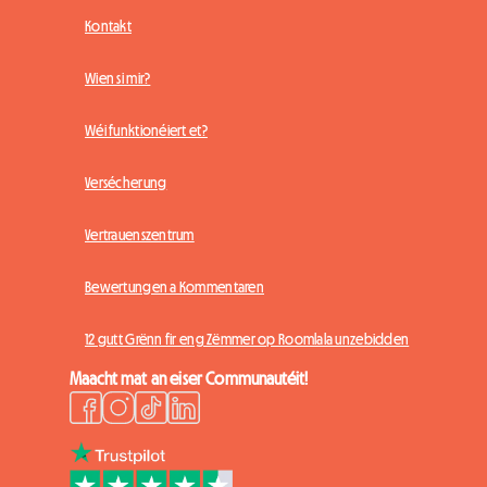
Kontakt
Wien si mir?
Wéi funktionéiert et?
Versécherung
Vertrauenszentrum
Bewertungen a Kommentaren
12 gutt Grënn fir eng Zëmmer op Roomlala unzebidden
Maacht mat an eiser Communautéit!