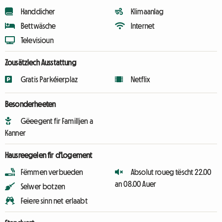
Handdicher
Klimaanlag
Bettwäsche
Internet
Televisioun
Zousätzlech Ausstattung
Gratis Parkéierplaz
Netflix
Besonderheeten
Gëeegent fir Familljen a
Kanner
Hausreegelen fir d'Logement
Fëmmen verbueden
Absolut roueg tëscht 22.00
an 08.00 Auer
Selwer botzen
Feiere sinn net erlaabt