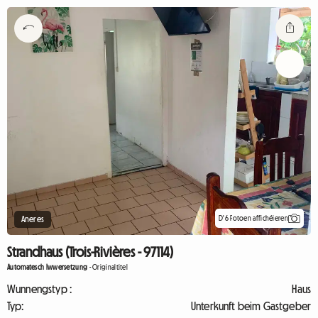
D'6 Fotoen affichéieren
Aneres
Strandhaus (Trois-Rivières - 97114)
Automatesch Iwwersetzung
-
Originaltitel
Wunnengstyp :
Haus
Typ:
Unterkunft beim Gastgeber