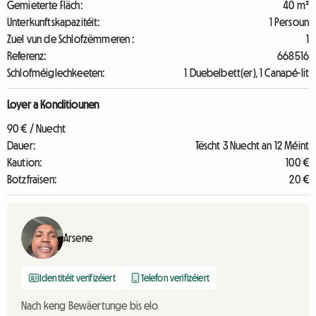
Gemieterte Fläch:
40 m²
Unterkunftskapazitéit:
1 Persoun
Zuel vun de Schlofzëmmeren :
1
Referenz:
668516
Schlofméiglechkeeten:
1 Duebelbett(er), 1 Canapé-lit
Loyer a Konditiounen
90 € / Nuecht
Dauer:
Tëscht 3 Nuecht an 12 Méint
Kaution:
100 €
Botzfraisen:
20 €
Arsene
Identitéit verifizéiert
Telefon verifizéiert
Nach keng Bewäertunge bis elo