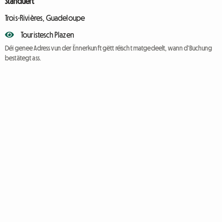
Standuert
Trois-Rivières, Guadeloupe
Touristesch Plazen
Déi genee Adress vun der Ënnerkunft gëtt réischt matgedeelt, wann d'Buchung
bestätegt ass.