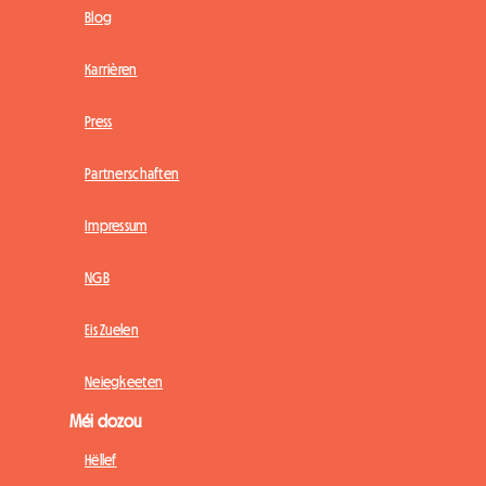
Blog
Karrièren
Press
Partnerschaften
Impressum
NGB
Eis Zuelen
Neiegkeeten
Méi dozou
Hëllef