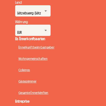
Land
Währung
Eis Ënnerkonftsaarten
Ënnerkunft beim Gastgeber
Wohngemeinschaften
Colivings
Gästezëmmer
Gesamte Ënnerkënften
Entreprise