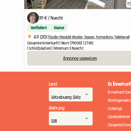
7
39 € / Nuecht
Verifizéiert
Master
4.9 (20) |
Studio Meublé études, Stages, Formations, Teletravail
Gesamte Unterkunft | Niort (79000) | 27 M2
1 Schlofplaz(en) | Minimum 3 Nuecht
Annonce ugewisen
Land
Eis Ënnerkonf
Ënnerkunft b
Wohngemeins
Währung
Colivings
Gästezëmmer
Gesamte Ënne