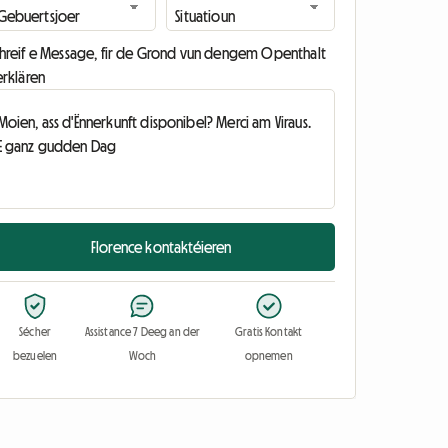
chreif e Message, fir de Grond vun dengem Openthalt
erklären
Florence kontaktéieren
Sécher
Assistance 7 Deeg an der
Gratis Kontakt
bezuelen
Woch
opnemen