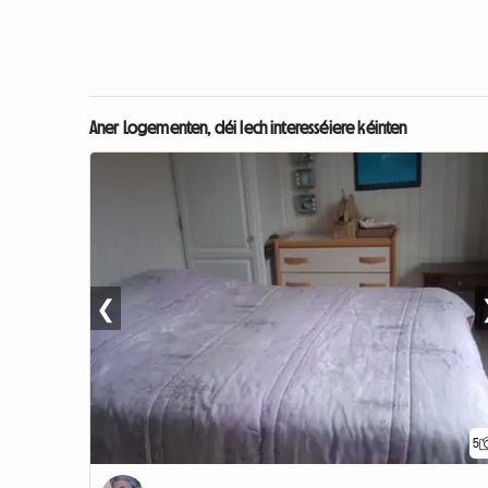
Aner Logementen, déi Iech interesséiere kéinten
❮
5