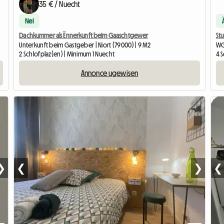
35 € / Nuecht
Nei
Dachkummer als Ënnerkunft beim Gaaschtgewer
Stu
Unterkunft beim Gastgeber | Niort (79000) | 9 M2
WG
2 Schlofplaz(en) | Minimum 1 Nuecht
4 
Annonce ugewisen
❯
❮
❯
❮