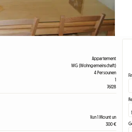
Appartement
WG (Wohngemeinschaft)
4 Persounen
F
1
76128
R
Vun 1 Mount un
G
300 €