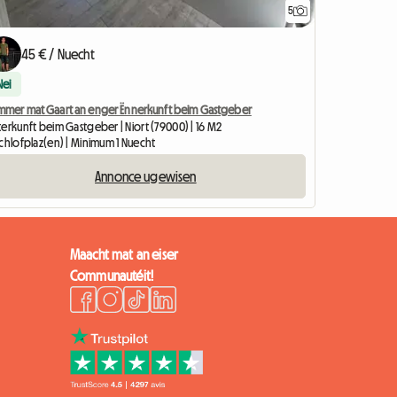
5
45 € / Nuecht
Nei
mmer mat Gaart an enger Ënnerkunft beim Gastgeber
erkunft beim Gastgeber | Niort (79000) | 16 M2
Schlofplaz(en) | Minimum 1 Nuecht
Annonce ugewisen
Maacht mat an eiser
Communautéit!