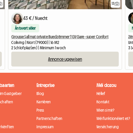
13
43 € / Nuecht
Äntwert séier
Grousse Sall mat private Buedzëmmer TGV Gare - super Confort
Zë
Coliving | Niort (79000) | 16 M2
Unt
2 Schlofplaz(en) | Minimum 1 woch
3 
Annonce ugewisen
tsaarten
Entreprise
Méi dozou
eim Gastgeber
Blog
Hëllef
chaften
Karrièren
Kontakt
Press
Wien si mir?
Partnerschaften
Wéi funktionéiert et?
rkënften
Impressum
Versécherung