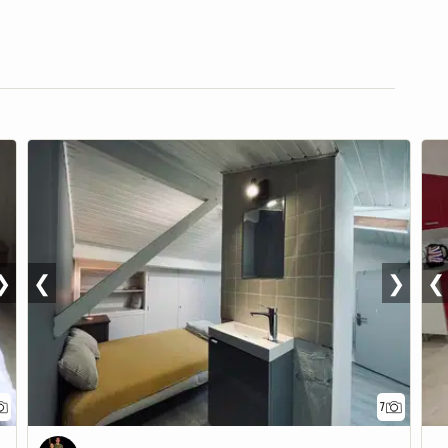
❯
❮
❯
❮
7