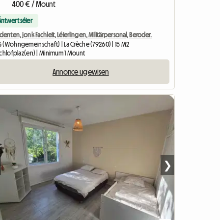
400 € / Mount
Äntwert séier
denten, jonk Fachleit, Léierlingen, Militärpersonal, Beroder.
 (Wohngemeinschaft) | La Crèche (79260) | 15 M2
Schlofplaz(en) | Minimum 1 Mount
Annonce ugewisen
❯