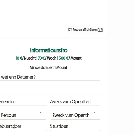
D'4 Fotoen affichéieren
Informatiounsfro
10 €
/ Nuecht
|
70 €
/ Woch
|
300 €
/ Mount
Mindestdauer: 1 Mount
ir wéi eng Datumer?
eisenden
Zweck vum Openthalt
ebuertsjoer
Situatioun