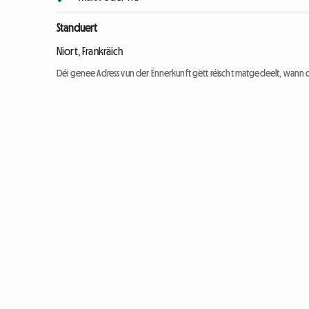
Standuert
Niort, Frankräich
Déi genee Adress vun der Ënnerkunft gëtt réischt matgedeelt, wann 