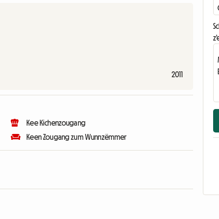
S
z'
2011
Kee Kichenzougang
Keen Zougang zum Wunnzëmmer