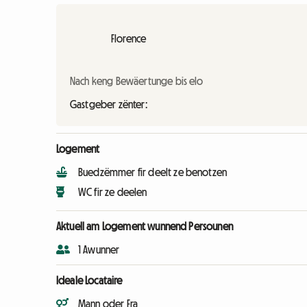
Florence
Nach keng Bewäertunge bis elo
Gastgeber zënter:
Logement
Buedzëmmer fir deelt ze benotzen
WC fir ze deelen
Aktuell am Logement wunnend Persounen
1 Awunner
Ideale Locataire
Mann oder Fra