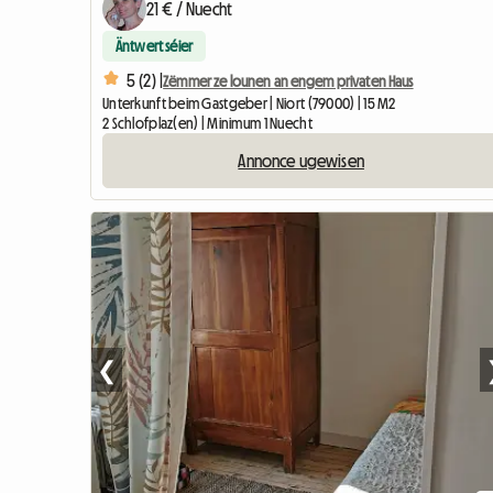
21 € / Nuecht
Äntwert séier
5 (2) |
Zëmmer ze lounen an engem privaten Haus
Unterkunft beim Gastgeber | Niort (79000) | 15 M2
2 Schlofplaz(en) | Minimum 1 Nuecht
Annonce ugewisen
❮