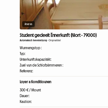
Aneres
Student gedeelt Ënnerkunft (Niort - 79000)
Automatesch Iwwersetzung
-
Originaltitel
Wunnengstyp :
Typ:
Unterkunftskapazitéit:
Zuel vun de Schlofzëmmeren :
Referenz:
Loyer a Konditiounen
300 € / Mount
Dauer:
Kaution: