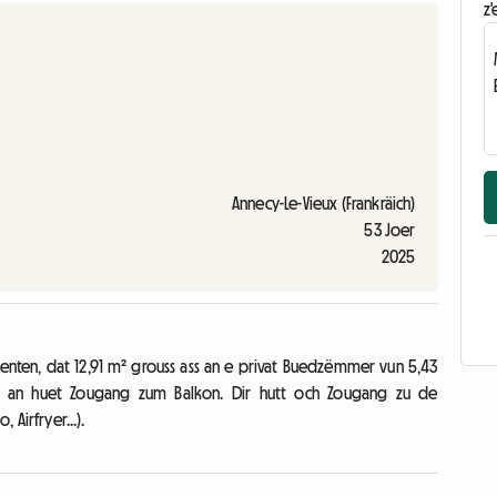
z'
Annecy-Le-Vieux (Frankräich)
53 Joer
2025
nten, dat 12,91 m² grouss ass an e privat Buedzëmmer vun 5,43
ack an huet Zougang zum Balkon. Dir hutt och Zougang zu de
Airfryer...).