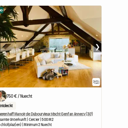
eo
❯
7
750 € / Nuecht
Entdeckt
uerenhaff Manoir de Dubourvieux tëscht Genf an Annecy (30')
samte Unterkunft | Cercier | 500 M2
 Schlofplaz(en) | Minimum 2 Nuecht