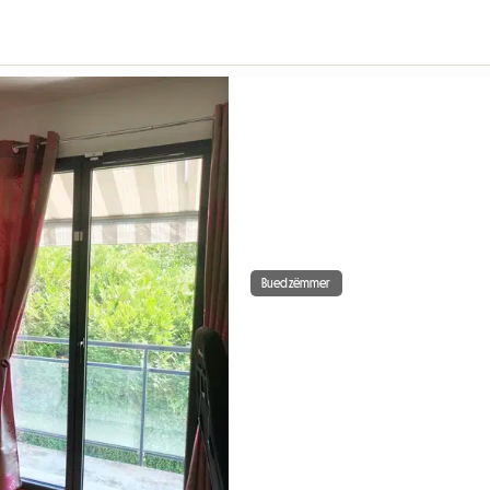
Buedzëmmer