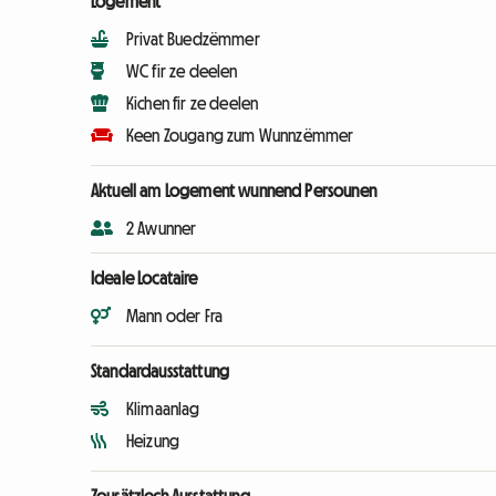
Logement
Privat Buedzëmmer
WC fir ze deelen
Kichen fir ze deelen
Keen Zougang zum Wunnzëmmer
Aktuell am Logement wunnend Persounen
2 Awunner
Ideale Locataire
Mann oder Fra
Standardausstattung
Klimaanlag
Heizung