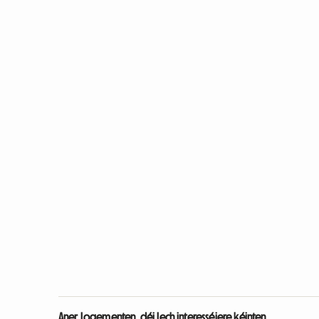
Aner Logementen, déi Iech interesséiere kéinten