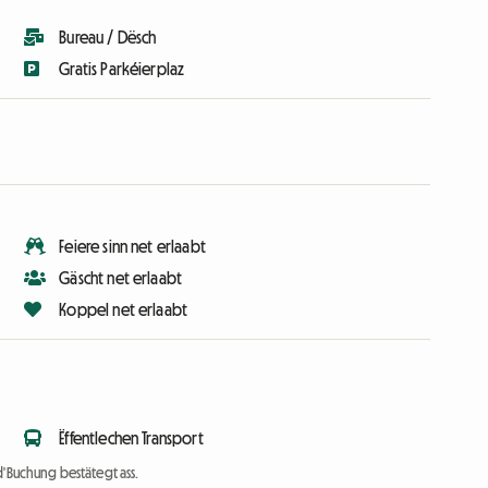
Bureau / Dësch
Gratis Parkéierplaz
Feiere sinn net erlaabt
Gäscht net erlaabt
Koppel net erlaabt
Ëffentlechen Transport
d'Buchung bestätegt ass.