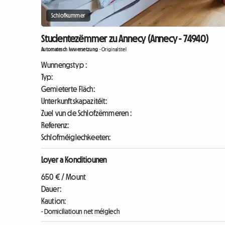
Schlofkummer
Studentezëmmer zu Annecy (Annecy - 74940)
Automatesch Iwwersetzung
-
Originaltitel
Wunnengstyp :
Typ:
Gemieterte Fläch:
Unterkunftskapazitéit:
Zuel vun de Schlofzëmmeren :
Referenz:
Schlofméiglechkeeten:
Loyer a Konditiounen
650 € / Mount
Dauer:
Kaution:
- Domiciliatioun net méiglech