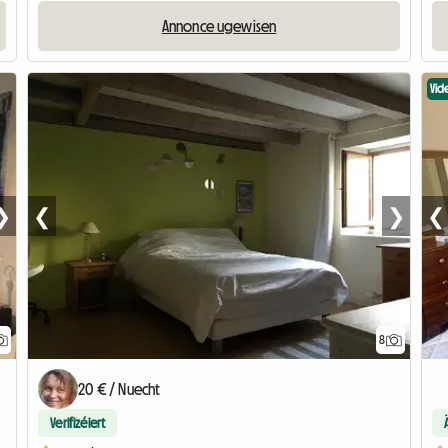
Annonce ugewisen
Vid
❯
❮
❯
❮
8
20 € / Nuecht
Verifizéiert