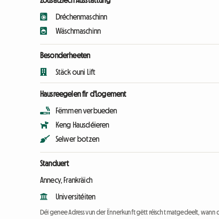
Zousätzlech Ausstattung
Dréchenmaschinn
Wäschmaschinn
Besonderheeten
Stäck ouni Lift
Hausreegelen fir d'Logement
Fëmmen verbueden
Keng Hausdéieren
Selwer botzen
Standuert
Annecy, Frankräich
Universitéiten
Déi genee Adress vun der Ënnerkunft gëtt réischt matgedeelt, wann 