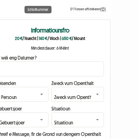
D'7 Fotoen affichéieren
Schlofkummer
Informatiounsfro
20 €
/ Nuecht
|
140 €
/ Woch
|
650 €
/ Mount
Mindestdauer: 6 Méint
ir wéi eng Datumer?
eisenden
Zweck vum Openthalt
ebuertsjoer
Situatioun
chreif e Message, fir de Grond vun dengem Openthalt