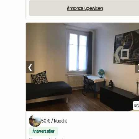
Annonce ugewisen
❮
13
50 € / Nuecht
Äntwert séier