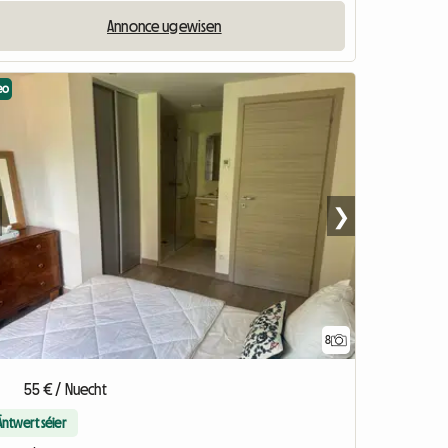
Annonce ugewisen
eo
❯
8
55 € / Nuecht
Äntwert séier