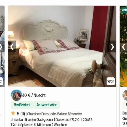
Vid
❯
❮
❯
❮
9
40 € / Nuecht
Verifizéiert
Äntwert séier
Ba
5 (11) |
Mezzanine En Nuitée Uniquement
Chambre Dans Jolie Maison Rénovée
Ge
Unterkunft beim Gastgeber | Doussard (74210) | 20 M2
18
1 Schlofplaz(en) | Minimum 2 Wochen