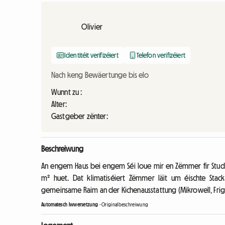
Olivier
Identitéit verifizéiert
Telefon verifizéiert
Nach keng Bewäertunge bis elo
Wunnt zu :
Alter:
Gastgeber zënter:
Beschreiwung
An engem Haus bei engem Séi loue mir en Zëmmer fir Stude
m² huet. Dat klimatiséiert Zëmmer läit um éischte St
gemeinsame Raim an der Kichenausstattung (Mikrowell, Frigo, 
Automatesch Iwwersetzung
-
Originalbeschreiwung