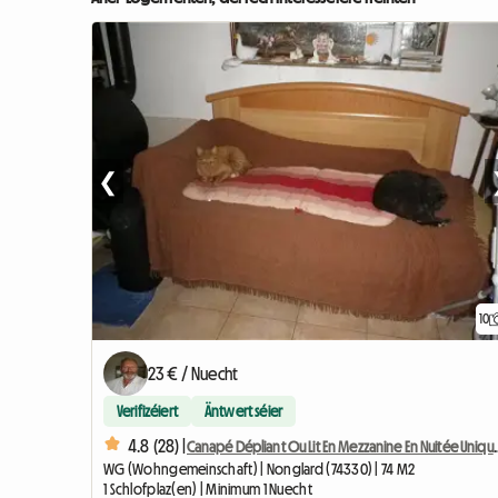
❮
10
23 € / Nuecht
Verifizéiert
Äntwert séier
4.8 (28) |
Canapé Dépliant Ou Lit En 
WG (Wohngemeinschaft) | Nonglard (74330) | 74 M2
1 Schlofplaz(en) | Minimum 1 Nuecht