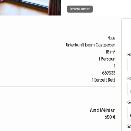
Schlofkummer
Haus
Unterkunft beim Gastgeber
18 m²
F
1 Persoun
1
669533
R
1 Eenzelt Bett
G
Vun 6 Méint un
650 €
S