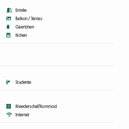
Entrée
Balkon / Terrass
Gäertchen
Kichen
Studente
Kleederschaf/Kommod
Internet