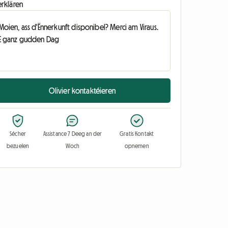
erklären
Olivier kontaktéieren
Sécher
Assistance 7 Deeg an der
Gratis Kontakt
bezuelen
Woch
opnemen