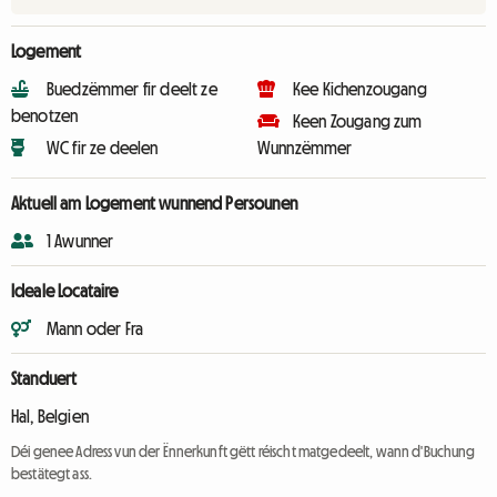
Logement
Buedzëmmer fir deelt ze
Kee Kichenzougang
benotzen
Keen Zougang zum
WC fir ze deelen
Wunnzëmmer
Aktuell am Logement wunnend Persounen
1 Awunner
Ideale Locataire
Mann oder Fra
Standuert
Hal, Belgien
Déi genee Adress vun der Ënnerkunft gëtt réischt matgedeelt, wann d'Buchung
bestätegt ass.