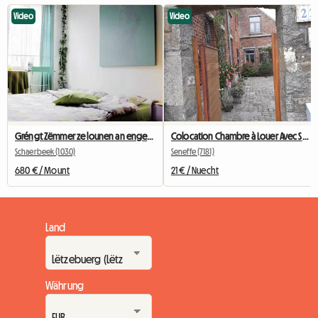
Video
Video
Gréngt Zëmmer ze lounen an engem Haus zu Bréissel
Colocation Chambre à Louer Avec Salle De Bain Privative
Schaerbeek (1030)
Seneffe (7181)
680 € / Mount
21 € / Nuecht
Land
Währung