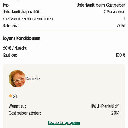
Typ:
Unterkunft beim Gastgeber
Unterkunftskapazitéit:
2 Persounen
Zuel vun de Schlofzëmmeren :
1
Referenz:
77151
Loyer a Konditiounen
60 € / Nuecht
Kaution:
100 €
Danielle
5
(1)
Wunnt zu :
HALLE (Frankräich)
Gastgeber zënter:
2014
Bewäertunge gesinn