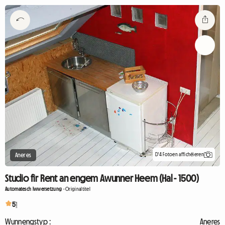
D'4 Fotoen affichéieren
Aneres
Studio fir Rent an engem Awunner Heem (Hal - 1500)
Automatesch Iwwersetzung
-
Originaltitel
5
1
Wunnengstyp :
Aneres