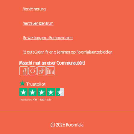
Versécherung
Vertrauenszentrum
Bewertungen a Kommentaren
12 gutt Grënn fir eng Zëmmer op Roomlala unzebidden
Maacht mat an eiser Communautéit!
© 2026 Roomlala