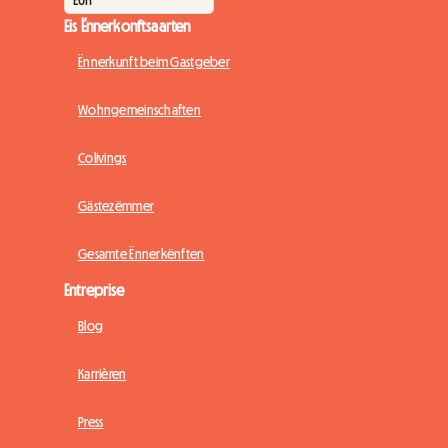
Eis Ënnerkonftsaarten
Ënnerkunft beim Gastgeber
Wohngemeinschaften
Colivings
Gästezëmmer
Gesamte Ënnerkënften
Entreprise
Blog
Karrièren
Press