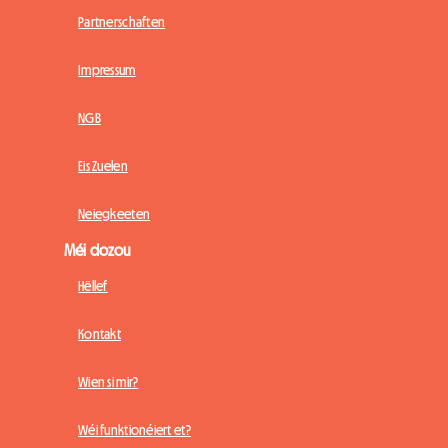
Partnerschaften
Impressum
NGB
Eis Zuelen
Neiegkeeten
Méi dozou
Hëllef
Kontakt
Wien si mir?
Wéi funktionéiert et?