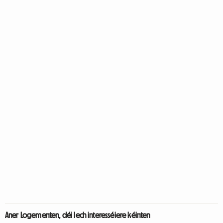
Aner Logementen, déi Iech interesséiere kéinten