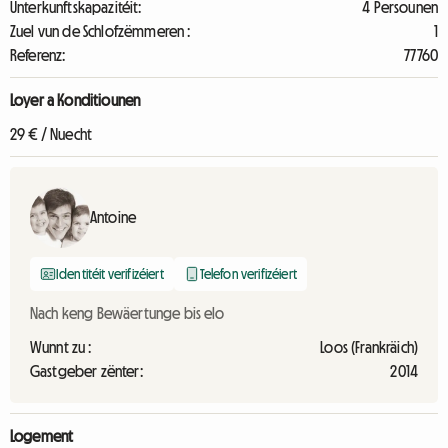
Unterkunftskapazitéit:
4 Persounen
Zuel vun de Schlofzëmmeren :
1
Referenz:
77760
Loyer a Konditiounen
29 € / Nuecht
Antoine
Identitéit verifizéiert
Telefon verifizéiert
Nach keng Bewäertunge bis elo
Wunnt zu :
Loos (Frankräich)
Gastgeber zënter:
2014
Logement