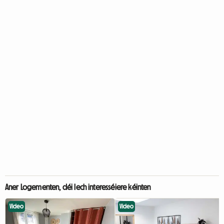
Aner Logementen, déi Iech interesséiere kéinten
Video
Video