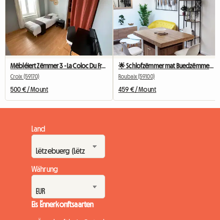
Mëbléiert Zëmmer 3 - La Coloc Du Fresnoy
🌟 Schlofzëmmer mat Buedzëmmer an WC (Schlofzëmmer 2) 🌟
Croix (59170)
Roubaix (59100)
500 € / Mount
459 € / Mount
Land
Währung
Eis Ënnerkonftsaarten