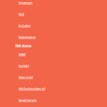
Impressum
NGB
Eis Zuelen
Neiegkeeten
Méi dozou
Hëllef
Kontakt
Wien si mir?
Wéi funktionéiert et?
Versécherung