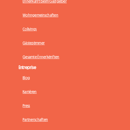
Ënnerkunft beim Gastgeber
Wohngemeinschaften
Colivings
Gästezëmmer
Gesamte Ënnerkënften
Entreprise
Blog
Karrièren
Press
Partnerschaften