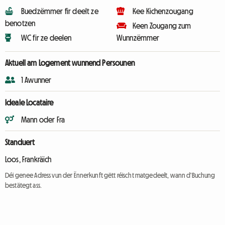
Buedzëmmer fir deelt ze
Kee Kichenzougang
benotzen
Keen Zougang zum
WC fir ze deelen
Wunnzëmmer
Aktuell am Logement wunnend Persounen
1 Awunner
Ideale Locataire
Mann oder Fra
Standuert
Loos, Frankräich
Déi genee Adress vun der Ënnerkunft gëtt réischt matgedeelt, wann d'Buchung
bestätegt ass.