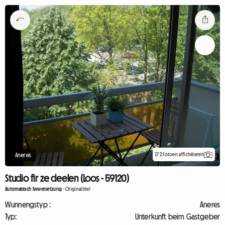
D'2 Fotoen affichéieren
Aneres
Studio fir ze deelen (Loos - 59120)
Automatesch Iwwersetzung
-
Originaltitel
Wunnengstyp :
Aneres
Typ:
Unterkunft beim Gastgeber