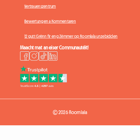
Vertrauenszentrum
Bewertungen a Kommentaren
12 gutt Grënn fir eng Zëmmer op Roomlala unzebidden
Maacht mat an eiser Communautéit!
© 2026 Roomlala