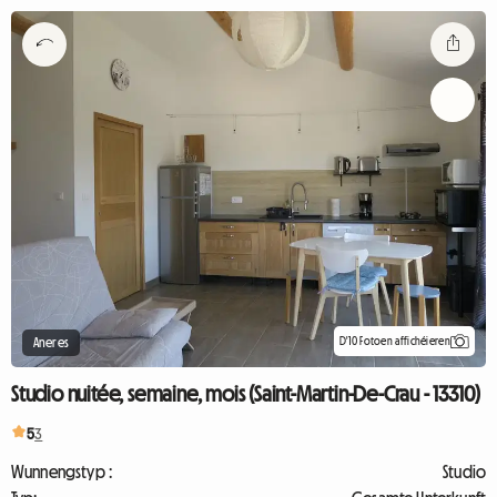
D'10 Fotoen affichéieren
Aneres
Studio nuitée, semaine, mois (Saint-Martin-De-Crau - 13310)
5
3
Wunnengstyp :
Studio