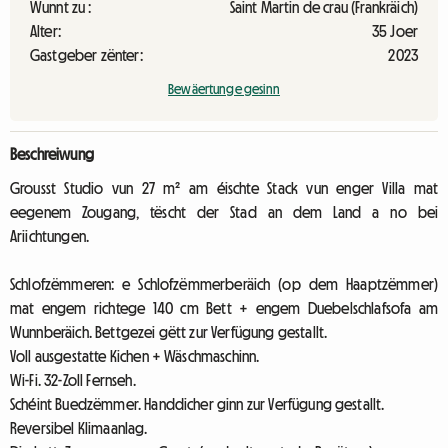
Wunnt zu :
Saint Martin de crau (Frankräich)
Alter:
35 Joer
Gastgeber zënter:
2023
Bewäertunge gesinn
Beschreiwung
Grousst Studio vun 27 m² am éischte Stack vun enger Villa mat
eegenem Zougang, tëscht der Stad an dem Land a no bei
Ariichtungen.
Schlofzëmmeren: e Schlofzëmmerberäich (op dem Haaptzëmmer)
mat engem richtege 140 cm Bett + engem Duebelschlafsofa am
Wunnberäich. Bettgezei gëtt zur Verfügung gestallt.
Voll ausgestatte Kichen + Wäschmaschinn.
Wi-Fi. 32-Zoll Fernseh.
Schéint Buedzëmmer. Handdicher ginn zur Verfügung gestallt.
Reversibel Klimaanlag.