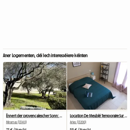
Aner Logementen, déi Iech interesséiere kéinten
Ënnert der provençalescher Sonn: Aménagéierten T2 L'Olivier Gite
Location De Meublé Temporaire Sur Arles
Miramas (13140)
Arles (13200)
73 € / Nuecht
55 € / Nuecht