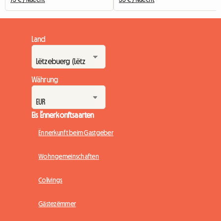
Land
Währung
Eis Ënnerkonftsaarten
Ënnerkunft beim Gastgeber
Wohngemeinschaften
Colivings
Gästezëmmer