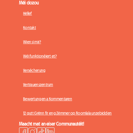
Méi dozou
Hëllef
Kontakt
Wien si mir?
Wéi funktionéiert et?
Versécherung
Vertrauenszentrum
Bewertungen a Kommentaren
12 gutt Grënn fir eng Zëmmer op Roomlala unzebidden
Maacht mat an eiser Communautéit!