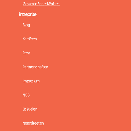
Gesamte Ënnerkënften
Entreprise
Blog
Karrièren
Press
Partnerschaften
Impressum
NGB
Eis Zuelen
Neiegkeeten