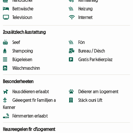
Handdicher
Klimaanlag
Bettwäsche
Heizung
Televisioun
Internet
Zousätzlech Ausstattung
Seef
Fön
Shampoing
Bureau / Dësch
Bügeleisen
Gratis Parkéierplaz
Wäschmaschinn
Besonderheeten
Hausdéieren erlaabt
Déierer am Logement
Gëeegent fir Familljen a
Stäck ouni Lift
Kanner
Fëmmerten erlaabt
Hausreegelen fir d'Logement