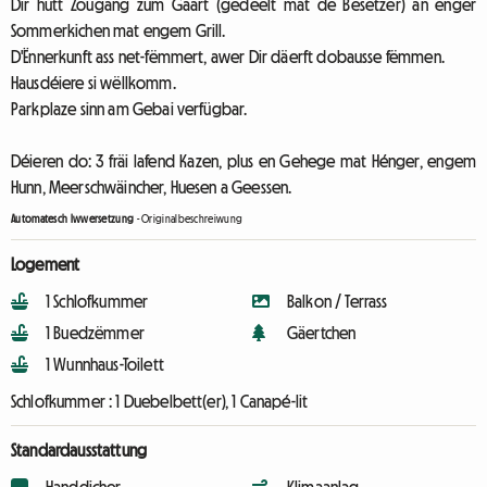
Dir hutt Zougang zum Gaart (gedeelt mat de Besëtzer) an enger
Sommerkichen mat engem Grill.
D'Ënnerkunft ass net-fëmmert, awer Dir däerft dobausse fëmmen.
Hausdéiere si wëllkomm.
Parkplaze sinn am Gebai verfügbar.
Déieren do: 3 fräi lafend Kazen, plus en Gehege mat Hénger, engem
Hunn, Meerschwäincher, Huesen a Geessen.
Automatesch Iwwersetzung
-
Originalbeschreiwung
Logement
1 Schlofkummer
Balkon / Terrass
1 Buedzëmmer
Gäertchen
1 Wunnhaus-Toilett
Schlofkummer :
1 Duebelbett(er), 1 Canapé-lit
Standardausstattung