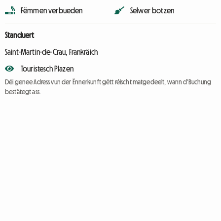
Fëmmen verbueden
Selwer botzen
Standuert
Saint-Martin-de-Crau, Frankräich
Touristesch Plazen
Déi genee Adress vun der Ënnerkunft gëtt réischt matgedeelt, wann d'Buchung
bestätegt ass.