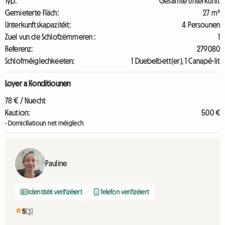
Typ:
Gesamte Unterkunft
Gemieterte Fläch:
27 m²
Unterkunftskapazitéit:
4 Persounen
Zuel vun de Schlofzëmmeren :
1
Referenz:
279080
Schlofméiglechkeeten:
1 Duebelbett(er), 1 Canapé-lit
Loyer a Konditiounen
78 € / Nuecht
Kaution:
500 €
- Domiciliatioun net méiglech
Pauline
Identitéit verifizéiert
Telefon verifizéiert
5
(3)