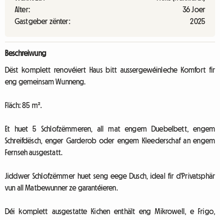
Alter:
36 Joer
Gastgeber zënter:
2025
Beschreiwung
Dëst komplett renovéiert Haus bitt aussergewéinleche Komfort fir
eng gemeinsam Wunneng.
Fläch: 85 m².
Et huet 5 Schlofzëmmeren, all mat engem Duebelbett, engem
Schreifdësch, enger Garderob oder engem Kleederschaf an engem
Fernseh ausgestatt.
Jiddwer Schlofzëmmer huet seng eege Dusch, ideal fir d'Privatsphär
vun all Matbewunner ze garantéieren.
Déi komplett ausgestatte Kichen enthält eng Mikrowell, e Frigo,