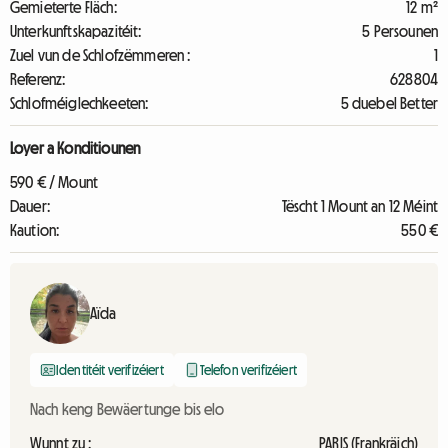
Gemieterte Fläch:
12 m²
Unterkunftskapazitéit:
5 Persounen
Zuel vun de Schlofzëmmeren :
1
Referenz:
628804
Schlofméiglechkeeten:
5 duebel Better
Loyer a Konditiounen
590 € / Mount
Dauer:
Tëscht 1 Mount an 12 Méint
Kaution:
550 €
Aïda
Identitéit verifizéiert
Telefon verifizéiert
Nach keng Bewäertunge bis elo
Wunnt zu :
PARIS (Frankräich)