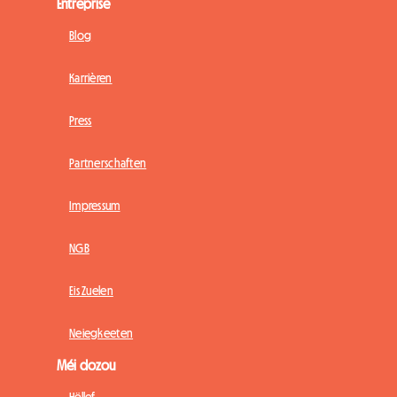
Entreprise
Blog
Karrièren
Press
Partnerschaften
Impressum
NGB
Eis Zuelen
Neiegkeeten
Méi dozou
Hëllef