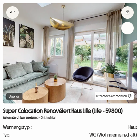
D'9 Fotoen affichéieren
Aneres
Super Colocation Renovéiert Haus Lille (Lille - 59800)
Automatesch Iwwersetzung
-
Originaltitel
Wunnengstyp :
Haus
Typ:
WG (Wohngemeinschaft)