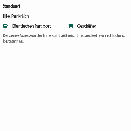
Standuert
Lille, Frankräich
Ëffentlechen Transport
Geschäfter
Déi genee Adress vun der Ënnerkunft gëtt réischt matgedeelt, wann d'Buchung
bestätegt ass.