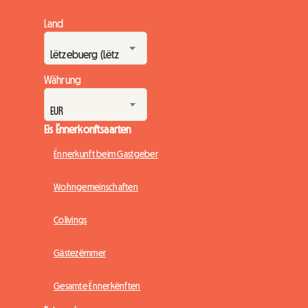
Land
Währung
Eis Ënnerkonftsaarten
Ënnerkunft beim Gastgeber
Wohngemeinschaften
Colivings
Gästezëmmer
Gesamte Ënnerkënften