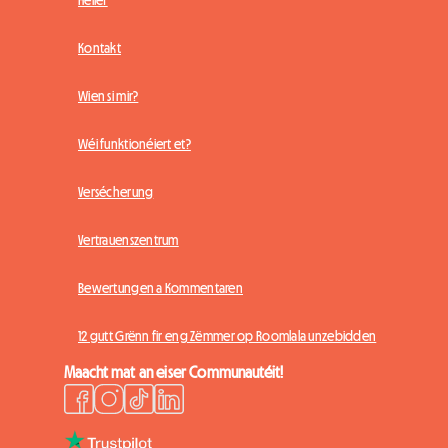
Kontakt
Wien si mir?
Wéi funktionéiert et?
Versécherung
Vertrauenszentrum
Bewertungen a Kommentaren
12 gutt Grënn fir eng Zëmmer op Roomlala unzebidden
Maacht mat an eiser Communautéit!