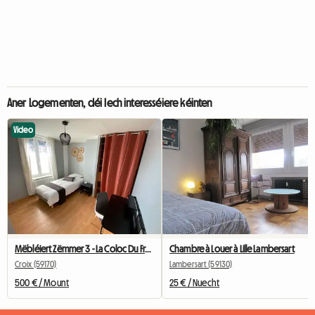
Aner Logementen, déi Iech interesséiere kéinten
Video
Mëbléiert Zëmmer 3 - La Coloc Du Fresnoy
Chambre à Louer à Lille Lambersart
Croix (59170)
Lambersart (59130)
500 € / Mount
25 € / Nuecht