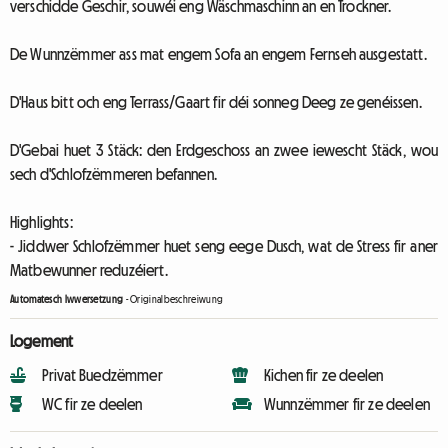
verschidde Geschir, souwéi eng Wäschmaschinn an en Trockner.
De Wunnzëmmer ass mat engem Sofa an engem Fernseh ausgestatt.
D'Haus bitt och eng Terrass/Gaart fir déi sonneg Deeg ze genéissen.
D'Gebai huet 3 Stäck: den Erdgeschoss an zwee iewescht Stäck, wou
sech d'Schlofzëmmeren befannen.
Highlights:
- Jiddwer Schlofzëmmer huet seng eege Dusch, wat de Stress fir aner
Matbewunner reduzéiert.
Automatesch Iwwersetzung
-
Originalbeschreiwung
Logement
Privat Buedzëmmer
Kichen fir ze deelen
WC fir ze deelen
Wunnzëmmer fir ze deelen