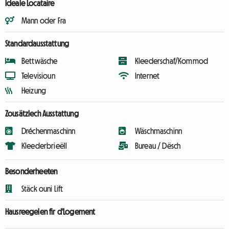
Ideale Locataire
Mann oder Fra
Standardausstattung
Bettwäsche
Kleederschaf/Kommod
Televisioun
Internet
Heizung
Zousätzlech Ausstattung
Dréchenmaschinn
Wäschmaschinn
Kleederbrieëll
Bureau / Dësch
Besonderheeten
Stäck ouni Lift
Hausreegelen fir d'Logement