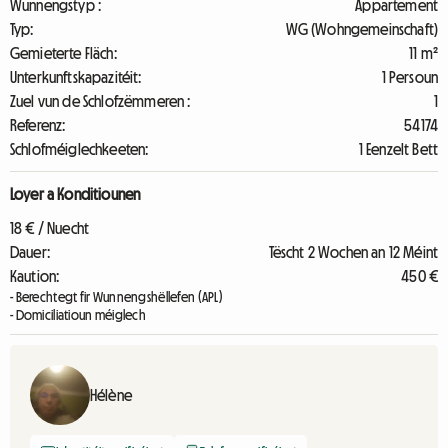
Wunnengstyp :
Appartement
Typ:
WG (Wohngemeinschaft)
Gemieterte Fläch:
11 m²
Unterkunftskapazitéit:
1 Persoun
Zuel vun de Schlofzëmmeren :
1
Referenz:
54174
Schlofméiglechkeeten:
1 Eenzelt Bett
Loyer a Konditiounen
18 € / Nuecht
Dauer:
Tëscht 2 Wochen an 12 Méint
Kaution:
450 €
- Berechtegt fir Wunnengshëllefen (APL)
- Domiciliatioun méiglech
Hélène