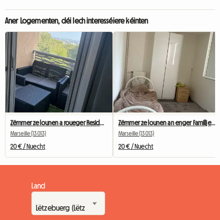
Aner Logementen, déi Iech interesséiere kéinten
Zëmmer ze lounen a roueger Residenz
Zëmmer ze lounen an enger Familljewunneng
Marseille (13013)
Marseille (13013)
20 € / Nuecht
20 € / Nuecht
Land