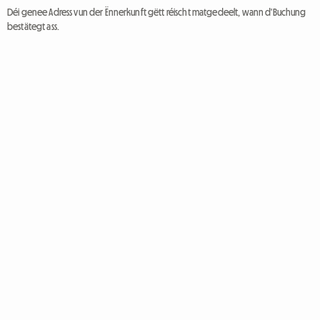
Déi genee Adress vun der Ënnerkunft gëtt réischt matgedeelt, wann d'Buchung
bestätegt ass.