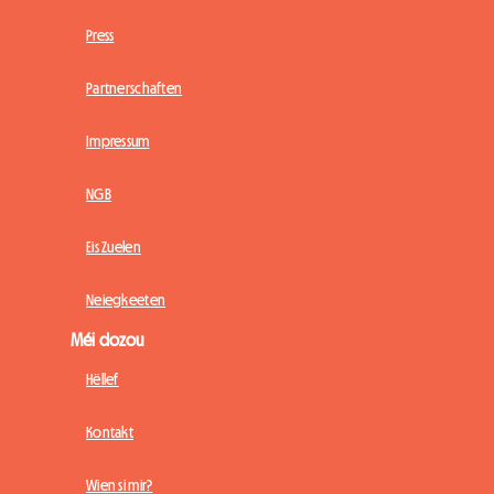
Press
Partnerschaften
Impressum
NGB
Eis Zuelen
Neiegkeeten
Méi dozou
Hëllef
Kontakt
Wien si mir?