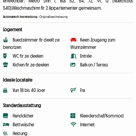
erreechbar: Metro Linn 1, Bus 52, 54, 72, 91, 12 (Nuechtbus
540).Wäschmaschinn fir 2 Appartementer gemeinsam.
Automatesch Iwwersetzung
-
Originalbeschreiwung
Logement
Buedzëmmer fir deelt ze
Keen Zougang zum
benotzen
Wunnzëmmer
WC fir ze deelen
Entrée
Kichen fir ze deelen
Balkon / Terrass
Ideale Locataire
Vun 18 bis 40 Joer
Fra
Standardausstattung
Handdicher
Kleederschaf/Kommod
Bettwäsche
Internet
Heizung