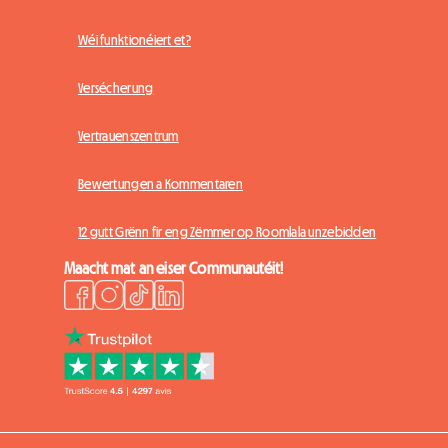
Wéi funktionéiert et?
Versécherung
Vertrauenszentrum
Bewertungen a Kommentaren
12 gutt Grënn fir eng Zëmmer op Roomlala unzebidden
Maacht mat an eiser Communautéit!