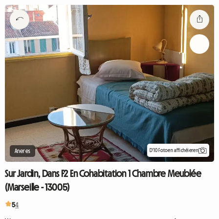
D'10 Fotoen affichéieren
Aneres
Sur Jardin, Dans F2 En Cohabitation 1 Chambre Meublée
(Marseille - 13005)
5
4