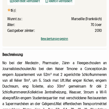
Identitéit verifizéiert
Telefon verifizéiert
5
(4)
Wunnt zu :
Marseille (Frankräich)
Alter:
70 Joer
Gastgeber zënter:
2010
Bewäertunge gesinn
Beschreiwung
No bei der Medezin-, Pharmazie-, Zänn- a Fleegeschoulen an
Journalisteschoulen.No bei den Haiser Timone a Conception.An
engem Appartement vun 52m² mat 2 ageriichtte Schlofkummeren
vun all Kéier 11m², um 5. Stack mat Lift.Mat enger Kichen, engem
Duschraum, eng Toilette, also 30m² gemeinsam fir déi 2
Schlofkummeren.Kollektive Zentralheizung, Waasser, Stroum a Wi-Fi
abegraff.An engem Studentequartier mat verschiddene Restauranten
a Supermarchéen an der Géigend.Mat ëffentlechen Transportmëttel