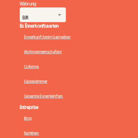
Währung
Eis Ënnerkonftsaarten
Ënnerkunft beim Gastgeber
Wohngemeinschaften
Colivings
Gästezëmmer
Gesamte Ënnerkënften
Entreprise
Blog
Karrièren