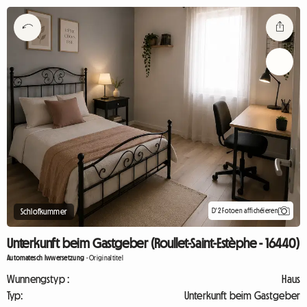
D'2 Fotoen affichéieren
Schlofkummer
Unterkunft beim Gastgeber (Roullet-Saint-Estèphe - 16440)
Automatesch Iwwersetzung
-
Originaltitel
Wunnengstyp :
Haus
Typ:
Unterkunft beim Gastgeber