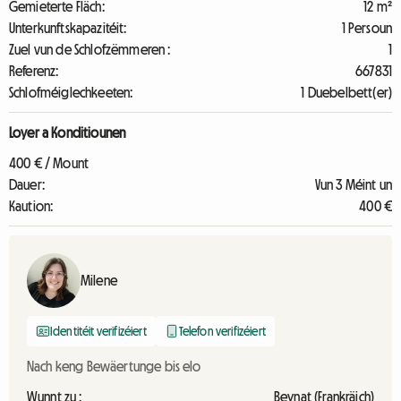
Gemieterte Fläch:
12 m²
Unterkunftskapazitéit:
1 Persoun
Zuel vun de Schlofzëmmeren :
1
Referenz:
667831
Schlofméiglechkeeten:
1 Duebelbett(er)
Loyer a Konditiounen
400 € / Mount
Dauer:
Vun 3 Méint un
Kaution:
400 €
Milene
Identitéit verifizéiert
Telefon verifizéiert
Nach keng Bewäertunge bis elo
Wunnt zu :
Beynat (Frankräich)