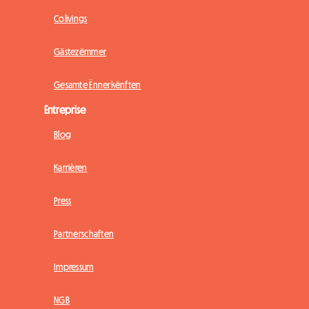
Colivings
Gästezëmmer
Gesamte Ënnerkënften
Entreprise
Blog
Karrièren
Press
Partnerschaften
Impressum
NGB