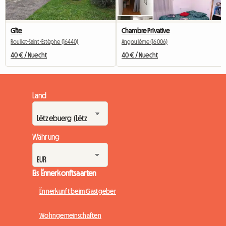
Gîte
Chambre Privative
Roullet-Saint-Estèphe (16440)
Angoulême (16006)
40 € / Nuecht
40 € / Nuecht
Land
Währung
Eis Ënnerkonftsaarten
Ënnerkunft beim Gastgeber
Wohngemeinschaften