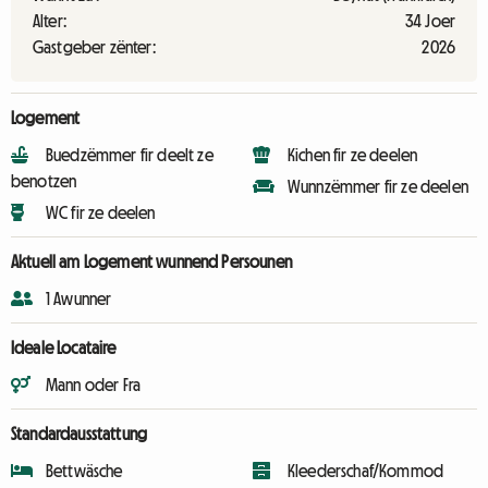
Alter:
34 Joer
Gastgeber zënter:
2026
Logement
Buedzëmmer fir deelt ze
Kichen fir ze deelen
benotzen
Wunnzëmmer fir ze deelen
WC fir ze deelen
Aktuell am Logement wunnend Persounen
1 Awunner
Ideale Locataire
Mann oder Fra
Standardausstattung
Bettwäsche
Kleederschaf/Kommod