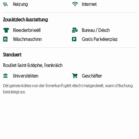
Heizung
Internet
Zousätzlech Ausstattung
Kleederbrieëll
Bureau / Dësch
Wäschmaschinn
Gratis Parkéierplaz
Standuert
Roullet-Saint-Estèphe, Frankräich
Universitéiten
Geschäfter
Déi genee Adress vun der Ënnerkunft gëtt réischt matgedeelt, wann d'Buchung
bestätegt ass.