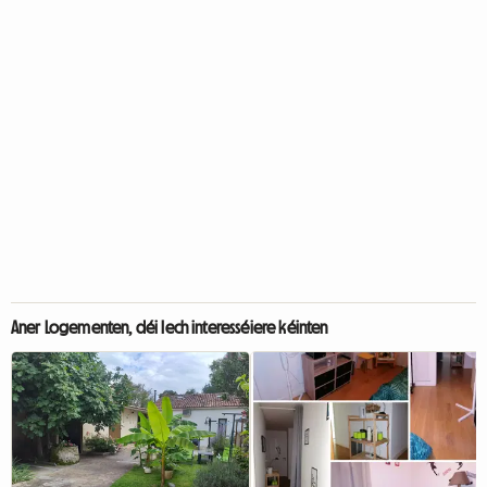
Aner Logementen, déi Iech interesséiere kéinten