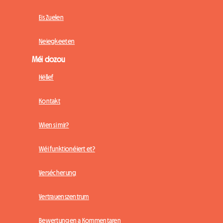
Eis Zuelen
Neiegkeeten
Méi dozou
Hëllef
Kontakt
Wien si mir?
Wéi funktionéiert et?
Versécherung
Vertrauenszentrum
Bewertungen a Kommentaren