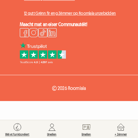
12 gutt Grënn fir eng Zëmmer op Roomlala unzebidden
Maacht mat an eiser Communautéit!
© 2026 Roomlala
Wéi et funktionéiert
Umellen
Umellen
+ Zëmmer