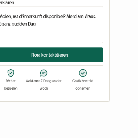
erklären
Flora kontaktéieren
Sécher
Assistance 7 Deeg an der
Gratis Kontakt
bezuelen
Woch
opnemen