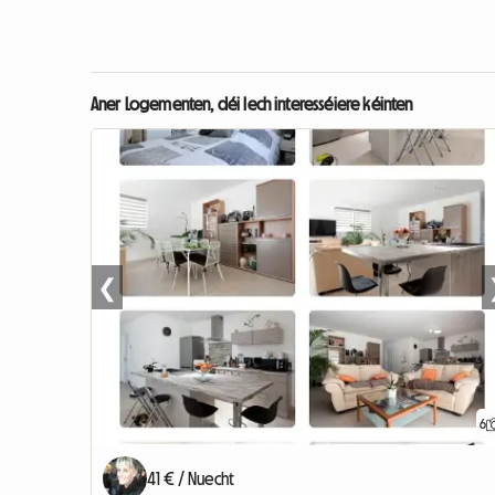
Aner Logementen, déi Iech interesséiere kéinten
❮
6
41 € / Nuecht