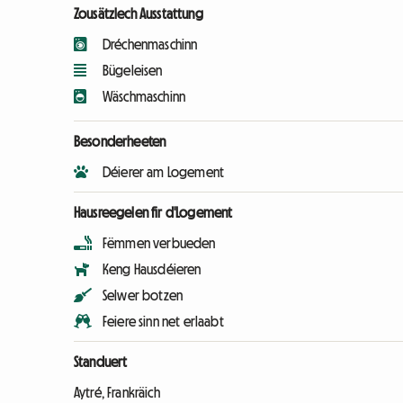
Zousätzlech Ausstattung
Dréchenmaschinn
Bügeleisen
Wäschmaschinn
Besonderheeten
Déierer am Logement
Hausreegelen fir d'Logement
Fëmmen verbueden
Keng Hausdéieren
Selwer botzen
Feiere sinn net erlaabt
Standuert
Aytré, Frankräich