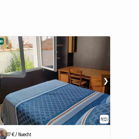
eo
❯
5
17 € / Nuecht