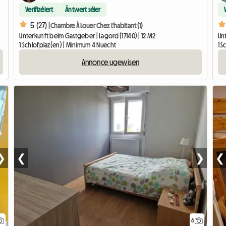
Verifizéiert
Äntwert séier
5 (27) |
Chambre À Louer Chez L'habitant (1)
Unterkunft beim Gastgeber | Lagord (17140) | 12 M2
Unt
1 Schlofplaz(en) | Minimum 4 Nuecht
1 S
Annonce ugewisen
❯
❮
❯
❮
6