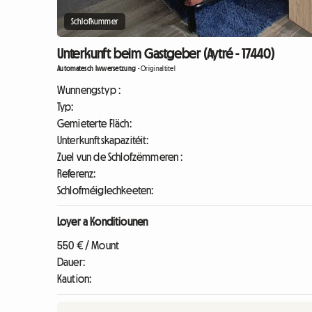
Schlofkummer
Unterkunft beim Gastgeber (Aytré - 17440)
Automatesch Iwwersetzung
-
Originaltitel
Wunnengstyp :
Typ:
Gemieterte Fläch:
Unterkunftskapazitéit:
Zuel vun de Schlofzëmmeren :
Referenz:
Schlofméiglechkeeten:
Loyer a Konditiounen
550 € / Mount
Dauer:
Kaution: