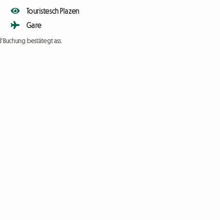
Touristesch Plazen
Gare
d'Buchung bestätegt ass.