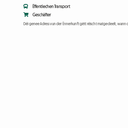
Ëffentlechen Transport
Geschäfter
Déi genee Adress vun der Ënnerkunft gëtt réischt matgedeelt, wann 