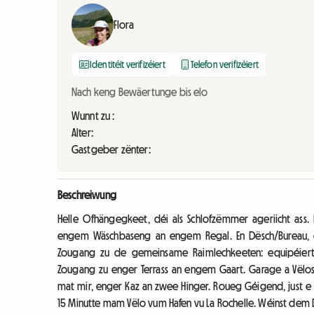
Flora
Identitéit verifizéiert
Telefon verifizéiert
Nach keng Bewäertunge bis elo
Wunnt zu :
Alter:
Gastgeber zënter:
Beschreiwung
Helle Ofhängegkeet, déi als Schlofzëmmer ageriicht as
engem Wäschbaseng an engem Regal. En Dësch/Bureau, e
Zougang zu de gemeinsame Raimlechkeeten: equipéiert
Zougang zu enger Terrass an engem Gaart. Garage a Vëlosr
mat mir, enger Kaz an zwee Hinger. Roueg Géigend, just e
15 Minutte mam Vëlo vum Hafen vu La Rochelle. Wéinst dem