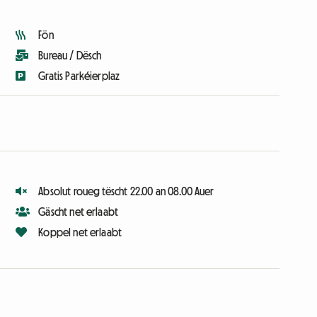
Fön
Bureau / Dësch
Gratis Parkéierplaz
Absolut roueg tëscht 22.00 an 08.00 Auer
Gäscht net erlaabt
Koppel net erlaabt