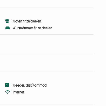
Kichen fir ze deelen
Wunnzëmmer fir ze deelen
Kleederschaf/Kommod
Internet