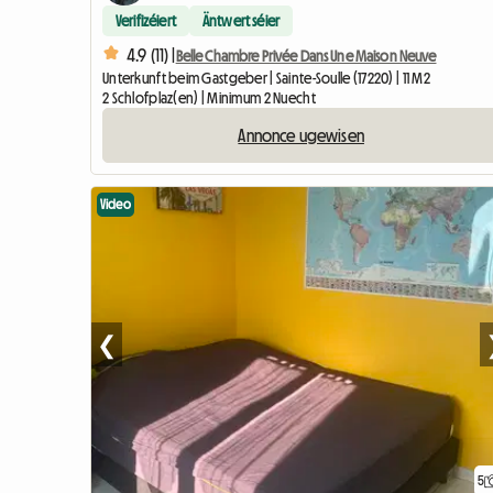
Verifizéiert
Äntwert séier
4.9 (11) |
Belle Chambre Privée Dans Une Maison Neuve
Unterkunft beim Gastgeber | Sainte-Soulle (17220) | 11 M2
2 Schlofplaz(en) | Minimum 2 Nuecht
Annonce ugewisen
Video
❮
5