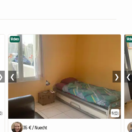
Video
Vid
❯
❮
❯
❮
5
35 € / Nuecht