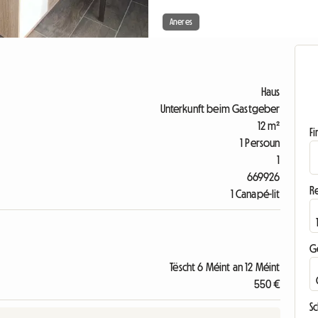
Aneres
Haus
Unterkunft beim Gastgeber
12 m²
F
1 Persoun
1
669926
R
1 Canapé-lit
G
Tëscht 6 Méint an 12 Méint
550 €
S