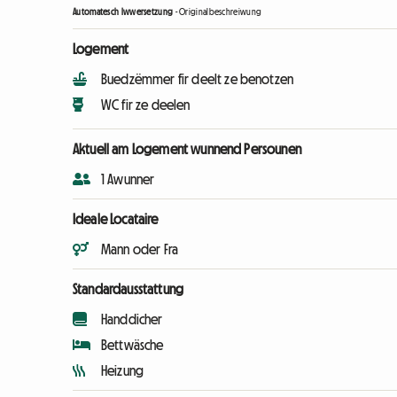
Automatesch Iwwersetzung
-
Originalbeschreiwung
Logement
Buedzëmmer fir deelt ze benotzen
WC fir ze deelen
Aktuell am Logement wunnend Persounen
1 Awunner
Ideale Locataire
Mann oder Fra
Standardausstattung
Handdicher
Bettwäsche
Heizung