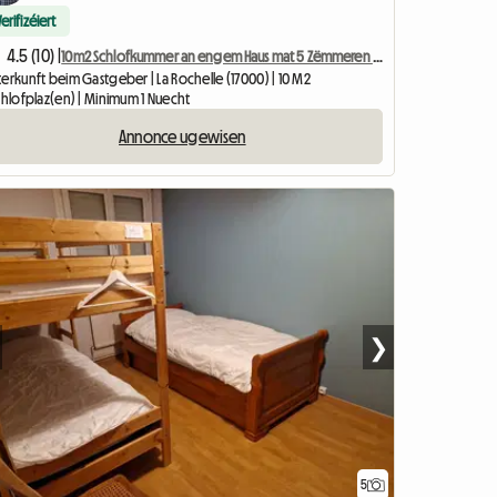
Verifizéiert
4.5 (10) |
10m2 Schlofkummer an engem Haus mat 5 Zëmmeren an engem klenge Gaart.
erkunft beim Gastgeber | La Rochelle (17000) | 10 M2
chlofplaz(en) | Minimum 1 Nuecht
Annonce ugewisen
❯
5