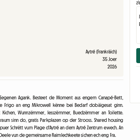
z'
Aytré (Frankräich)
35 Joer
2026
s. Eegenen Agank. Besteet de Moment aus engem Canapé-Bett,
 Frigo an eng Mikrowell kënne bei Bedarf dobäigesat ginn.
 Kichen, Wunnzëmmer, Iesszëmmer, Buedzëmmer an Toilette.
aum sinn do, gratis Parkplazen op der Strooss. Shared housing
 puer Schrëtt vum Plage d'Aytré an dem Aytré Zentrum ewech. An
 Deele vun de gemeinsame Raimlechkeete sichen ech eng Fra.