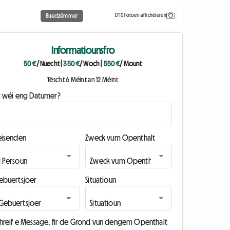
D'10 Fotoen affichéieren
Buedzëmmer
Informatiounsfro
50 €
/ Nuecht
|
350 €
/ Woch
|
550 €
/ Mount
Tëscht 6 Méint an 12 Méint
ir wéi eng Datumer?
eisenden
Zweck vum Openthalt
ebuertsjoer
Situatioun
chreif e Message, fir de Grond vun dengem Openthalt