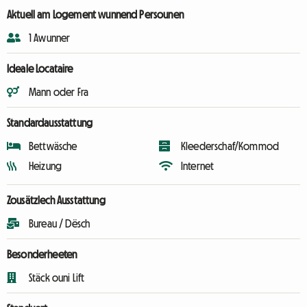
Aktuell am Logement wunnend Persounen
1 Awunner
Ideale Locataire
Mann oder Fra
Standardausstattung
Bettwäsche
Kleederschaf/Kommod
Heizung
Internet
Zousätzlech Ausstattung
Bureau / Dësch
Besonderheeten
Stäck ouni Lift