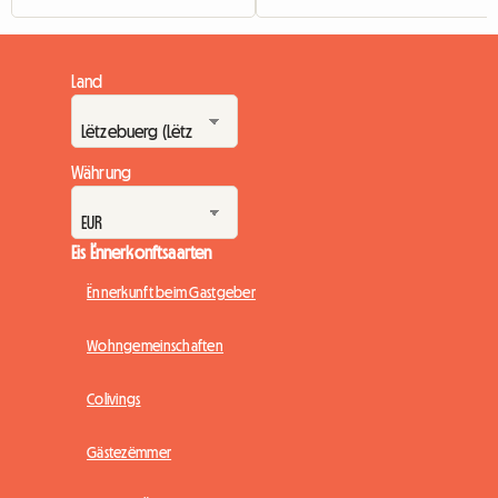
Land
Währung
Eis Ënnerkonftsaarten
Ënnerkunft beim Gastgeber
Wohngemeinschaften
Colivings
Gästezëmmer