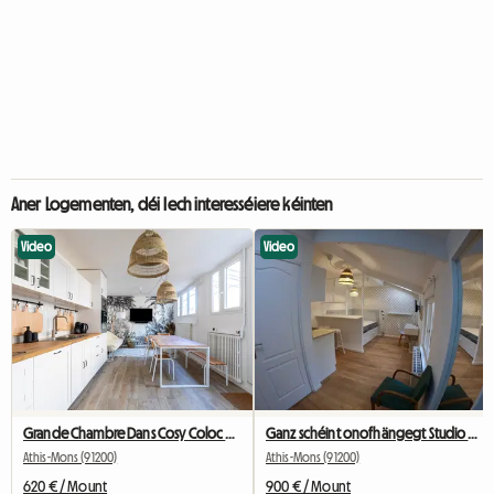
Aner Logementen, déi Iech interesséiere kéinten
Video
Video
Grande Chambre Dans Cosy Coloc #5 New York près d'olry
Ganz schéint onofhängegt Studio 29m2,
Athis-Mons (91200)
Athis-Mons (91200)
620 € / Mount
900 € / Mount