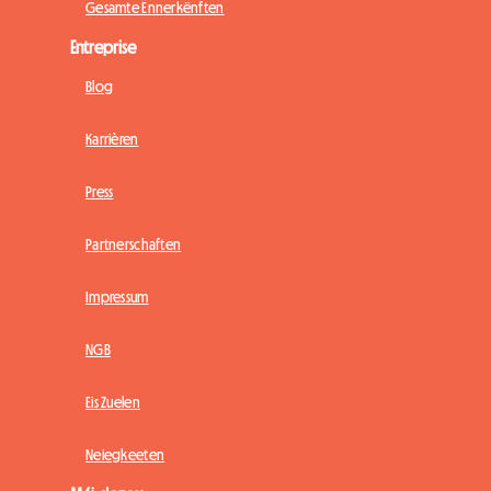
Gesamte Ënnerkënften
Entreprise
Blog
Karrièren
Press
Partnerschaften
Impressum
NGB
Eis Zuelen
Neiegkeeten