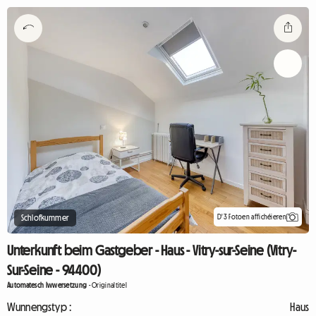
D'3 Fotoen affichéieren
Schlofkummer
Unterkunft beim Gastgeber - Haus - Vitry-sur-Seine (Vitry-
Sur-Seine - 94400)
Automatesch Iwwersetzung
-
Originaltitel
Wunnengstyp :
Haus