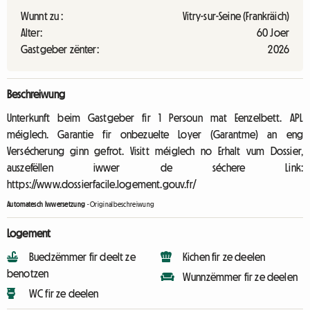
Wunnt zu :
Vitry-sur-Seine (Frankräich)
Alter:
60 Joer
Gastgeber zënter:
2026
Beschreiwung
Unterkunft beim Gastgeber fir 1 Persoun mat Eenzelbett. APL
méiglech. Garantie fir onbezuelte Loyer (Garantme) an eng
Versécherung ginn gefrot. Visitt méiglech no Erhalt vum Dossier,
auszefëllen iwwer de séchere Link:
https://www.dossierfacile.logement.gouv.fr/
Automatesch Iwwersetzung
-
Originalbeschreiwung
Logement
Buedzëmmer fir deelt ze
Kichen fir ze deelen
benotzen
Wunnzëmmer fir ze deelen
WC fir ze deelen