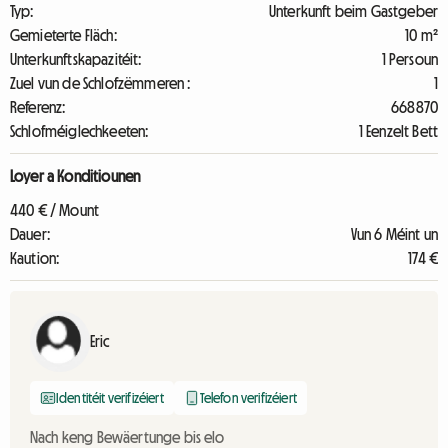
Typ:
Unterkunft beim Gastgeber
Gemieterte Fläch:
10 m²
Unterkunftskapazitéit:
1 Persoun
Zuel vun de Schlofzëmmeren :
1
Referenz:
668870
Schlofméiglechkeeten:
1 Eenzelt Bett
Loyer a Konditiounen
440 € / Mount
Dauer:
Vun 6 Méint un
Kaution:
174 €
Eric
Identitéit verifizéiert
Telefon verifizéiert
Nach keng Bewäertunge bis elo