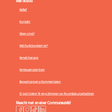
Méi dozou
Hëllef
Kontakt
Wien si mir?
Wéi funktionéiert et?
Versécherung
Vertrauenszentrum
Bewertungen a Kommentaren
12 gutt Grënn fir eng Zëmmer op Roomlala unzebidden
Maacht mat an eiser Communautéit!