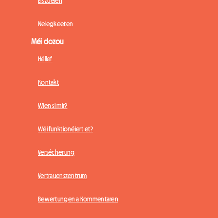
Eis Zuelen
Neiegkeeten
Méi dozou
Hëllef
Kontakt
Wien si mir?
Wéi funktionéiert et?
Versécherung
Vertrauenszentrum
Bewertungen a Kommentaren