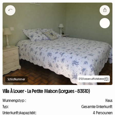
D'12 Fotoen affichéieren
Schlofkummer
Villa À Louer - La Petite Maison (Lorgues - 83510)
Wunnengstyp :
Haus
Typ:
Gesamte Unterkunft
Unterkunftskapazitéit:
4 Persounen