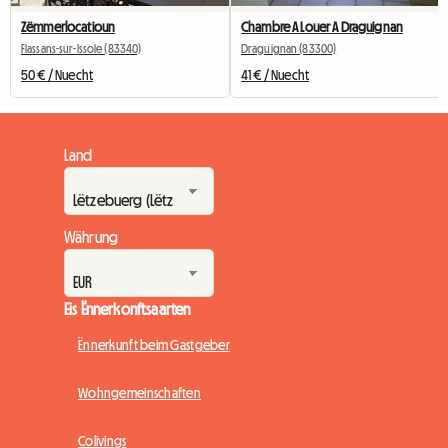
Zëmmerlocatioun
Chambre A Louer A Draguignan
Flassans-sur-Issole (83340)
Draguignan (83300)
50 € / Nuecht
41 € / Nuecht
Land
Währung
Eis Ënnerkonftsaarten
Ënnerkunft beim Gastgeber
Wohngemeinschaften
Colivings