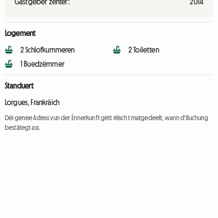
Gastgeber zënter:
2014
Logement
2 Schlofkummeren
2 Toiletten
1 Buedzëmmer
Standuert
Lorgues, Frankräich
Déi genee Adress vun der Ënnerkunft gëtt réischt matgedeelt, wann d'Buchung
bestätegt ass.