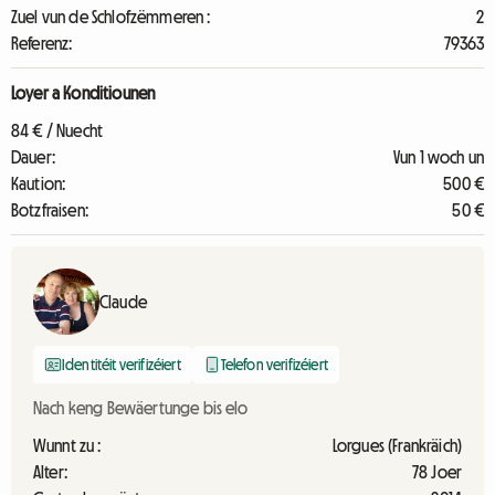
Zuel vun de Schlofzëmmeren :
2
Referenz:
79363
Loyer a Konditiounen
84 € / Nuecht
Dauer:
Vun 1 woch un
Kaution:
500 €
Botzfraisen:
50 €
Claude
Identitéit verifizéiert
Telefon verifizéiert
Nach keng Bewäertunge bis elo
Wunnt zu :
Lorgues (Frankräich)
Alter:
78 Joer