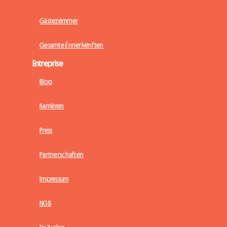
Gästezëmmer
Gesamte Ënnerkënften
Entreprise
Blog
Karrièren
Press
Partnerschaften
Impressum
NGB