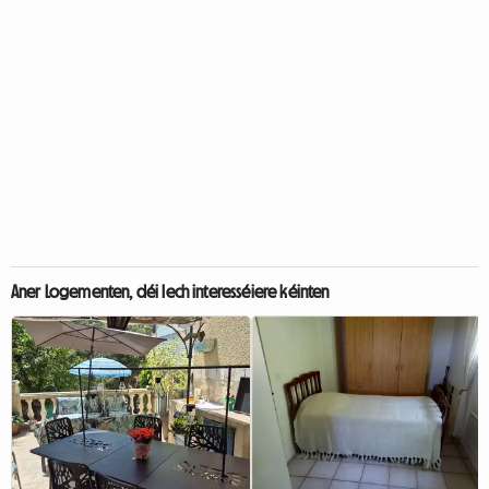
Aner Logementen, déi Iech interesséiere kéinten