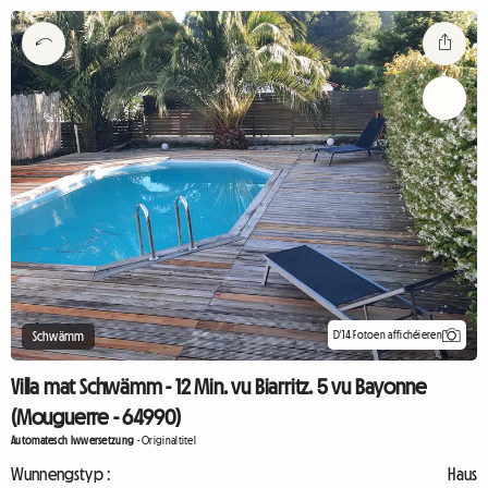
D'14 Fotoen affichéieren
Schwämm
Villa mat Schwämm - 12 Min. vu Biarritz. 5 vu Bayonne
(Mouguerre - 64990)
Automatesch Iwwersetzung
-
Originaltitel
Wunnengstyp :
Haus