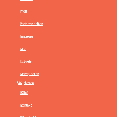
Press
Partnerschaften
Impressum
NGB
Eis Zuelen
Neiegkeeten
Méi dozou
Hëllef
Kontakt