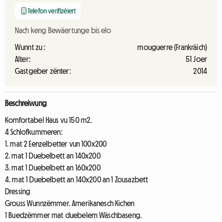
Telefon verifizéiert
Nach keng Bewäertunge bis elo
Wunnt zu :
mouguerre (Frankräich)
Alter:
51 Joer
Gastgeber zënter:
2014
Beschreiwung
Komfortabel Haus vu 150 m2.
4 Schlofkummeren:
1. mat 2 Eenzelbetter vun 100x200
2. mat 1 Duebelbett an 140x200
3. mat 1 Duebelbett an 160x200
4. mat 1 Duebelbett an 140x200 an 1 Zousazbett
Dressing
Grouss Wunnzëmmer. Amerikanesch Kichen
1 Buedzëmmer mat duebelem Wäschbaseng.