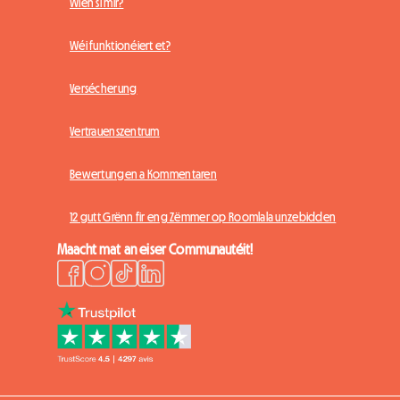
Wien si mir?
Wéi funktionéiert et?
Versécherung
Vertrauenszentrum
Bewertungen a Kommentaren
12 gutt Grënn fir eng Zëmmer op Roomlala unzebidden
Maacht mat an eiser Communautéit!