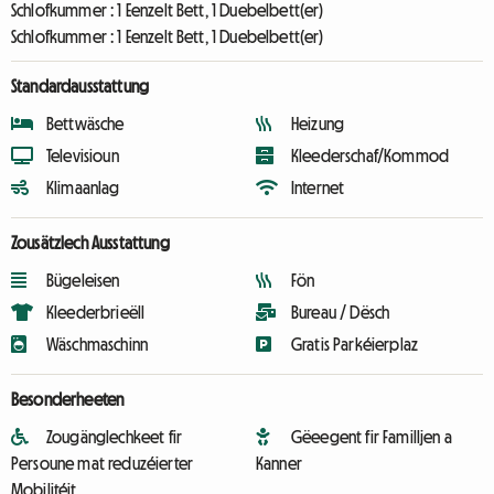
Schlofkummer :
1 Eenzelt Bett, 1 Duebelbett(er)
Schlofkummer :
1 Eenzelt Bett, 1 Duebelbett(er)
Standardausstattung
Bettwäsche
Heizung
Televisioun
Kleederschaf/Kommod
Klimaanlag
Internet
Zousätzlech Ausstattung
Bügeleisen
Fön
Kleederbrieëll
Bureau / Dësch
Wäschmaschinn
Gratis Parkéierplaz
Besonderheeten
Zougänglechkeet fir
Gëeegent fir Familljen a
Persoune mat reduzéierter
Kanner
Mobilitéit