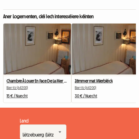
Aner Logementen, déi Iech interesséiere kéinten
Chambre À Louer En Face De La Mer Biarritz Centre Ville
Zëmmer mat Mierbléck
Biarritz (64200)
Biarritz (64200)
15 € / Nuecht
30 € / Nuecht
Land