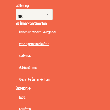
Währung
Eis Ënnerkonftsaarten
Ënnerkunft beim Gastgeber
Wohngemeinschaften
Colivings
Gästezëmmer
Gesamte Ënnerkënften
Entreprise
Blog
Karrièren