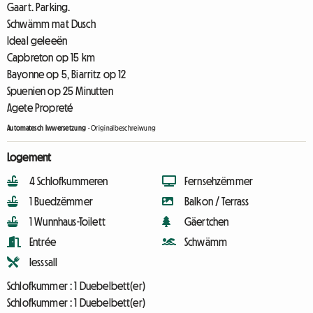
Gaart. Parking.
Schwämm mat Dusch
Ideal geleeën
Capbreton op 15 km
Bayonne op 5, Biarritz op 12
Spuenien op 25 Minutten
Agete Propreté
Automatesch Iwwersetzung
-
Originalbeschreiwung
Logement
4 Schlofkummeren
Fernsehzëmmer
1 Buedzëmmer
Balkon / Terrass
1 Wunnhaus-Toilett
Gäertchen
Entrée
Schwämm
Iesssall
Schlofkummer :
1 Duebelbett(er)
Schlofkummer :
1 Duebelbett(er)