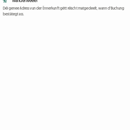
Wanderweeër
Déi genee Adress vun der Ënnerkunft gëtt réischt matgedeelt, wann d'Buchung
bestätegt ass.