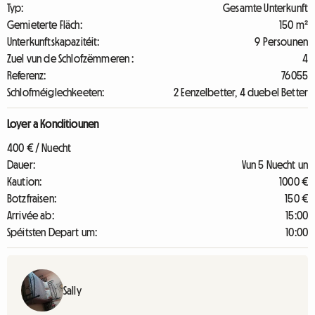
Typ:
Gesamte Unterkunft
Gemieterte Fläch:
150 m²
Unterkunftskapazitéit:
9 Persounen
Zuel vun de Schlofzëmmeren :
4
Referenz:
76055
Schlofméiglechkeeten:
2 Eenzelbetter, 4 duebel Better
Loyer a Konditiounen
400 € / Nuecht
Dauer:
Vun 5 Nuecht un
Kaution:
1000 €
Botzfraisen:
150 €
Arrivée ab:
15:00
Spéitsten Depart um:
10:00
Sally