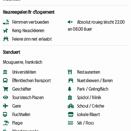
Hausreegelen fir d'Logement
Fëmmen verbueden
Absolut roueg tëscht 22.00
an 08.00 Auer
Keng Hausdéieren
Feiere sinn net erlaabt
Standuert
Mouguerre, Frankräich
Universitéiten
Restauranten
Ëffentlechen Transport
Nuetsliewen / Baren
Geschäfter
Park / Gréngfläch
Touristesch Plazen
Spidol / Klinik
Gare
Schoul / Crèche
Fluchhafen
Lokale Maart
Plage
Séi / Floss