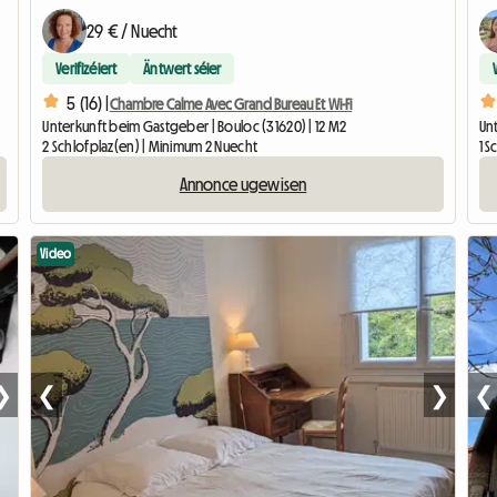
29 € / Nuecht
Verifizéiert
Äntwert séier
5 (16) |
Chambre Calme Avec Grand Bureau Et Wi-Fi
Unterkunft beim Gastgeber | Bouloc (31620) | 12 M2
Unt
2 Schlofplaz(en) | Minimum 2 Nuecht
1 
Annonce ugewisen
Video
❯
❮
❯
❮