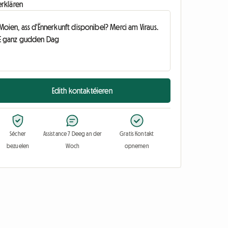
erklären
Edith kontaktéieren
Sécher
Assistance 7 Deeg an der
Gratis Kontakt
bezuelen
Woch
opnemen