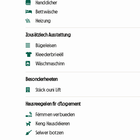
Handdicher
Bettwäsche
Heizung
Zousätzlech Ausstattung
Bügeleisen
Kleederbrieëll
Wäschmaschinn
Besonderheeten
Stäck ouni Lift
Hausreegelen fir d'Logement
Fëmmen verbueden
Keng Hausdéieren
Selwer botzen