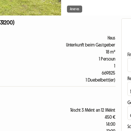
Aneres
 31200)
Haus
Unterkunft beim Gastgeber
18 m²
F
1 Persoun
1
669825
R
1 Duebelbett(er)
G
Tëscht 3 Méint an 12 Méint
450 €
14:00
S