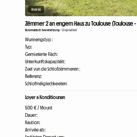
Aneres
Zëmmer 2 an engem Haus zu Toulouse (Toulouse -
Automatesch Iwwersetzung
-
Originaltitel
Wunnengstyp :
Typ:
Gemieterte Fläch:
Unterkunftskapazitéit:
Zuel vun de Schlofzëmmeren :
Referenz:
Schlofméiglechkeeten:
Loyer a Konditiounen
500 € / Mount
Dauer:
Kaution:
Arrivée ab: