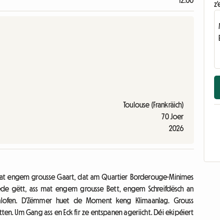
12:00
z'
Toulouse (Frankräich)
70 Joer
2026
at engem grousse Gaart, dat am Quartier Borderouge-Minimes
ede gëtt, ass mat engem grousse Bett, engem Schreifdësch an
hlofen. D'Zëmmer huet de Moment keng Klimaanlag. Grouss
ten. Um Gang ass en Eck fir ze entspanen ageriicht. Déi ekipéiert