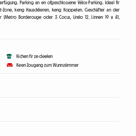
erfügung. Parking an en ofgeschlossene Vëlos-Parking. Ideal fir
rt-Zone, keng Hausdéieren, keng Koppelen. Geschäfter an der
hbar (Metro Borderouge oder 3 Cocus, Linéo 12, Linnen 19 a 41,
Kichen fir ze deelen
Keen Zougang zum Wunnzëmmer