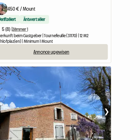
450 € / Mount
Verifizéiert
Äntwert séier
5 (8) |
Zëmmer 1
erkunft beim Gastgeber | Tournefeuille (31170) | 12 M2
Schlofplaz(en) | Minimum 1 Mount
Annonce ugewisen
❯