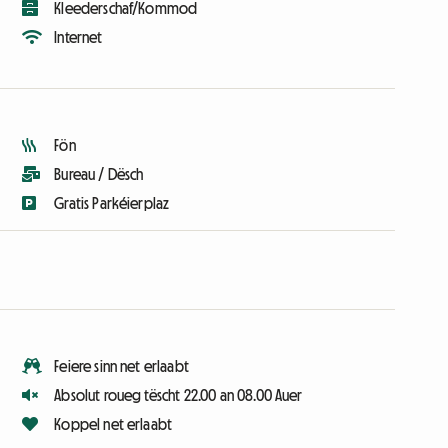
Kleederschaf/Kommod
Internet
Fön
Bureau / Dësch
Gratis Parkéierplaz
Feiere sinn net erlaabt
Absolut roueg tëscht 22.00 an 08.00 Auer
Koppel net erlaabt