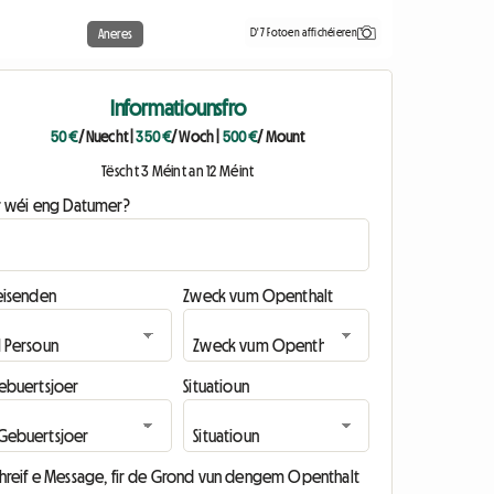
D'7 Fotoen affichéieren
Aneres
Informatiounsfro
50 €
/ Nuecht
|
350 €
/ Woch
|
500 €
/ Mount
Tëscht 3 Méint an 12 Méint
ir wéi eng Datumer?
eisenden
Zweck vum Openthalt
ebuertsjoer
Situatioun
chreif e Message, fir de Grond vun dengem Openthalt