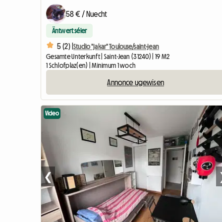
58 € / Nuecht
Äntwert séier
5 (2) |
Studio "jakar" Toulouse/saint-jean
Gesamte Unterkunft | Saint-Jean (31240) | 19 M2
1 Schlofplaz(en) | Minimum 1 woch
Annonce ugewisen
Video
❮