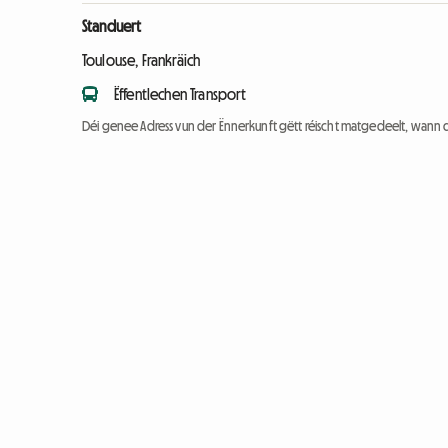
Standuert
Toulouse, Frankräich
Ëffentlechen Transport
Déi genee Adress vun der Ënnerkunft gëtt réischt matgedeelt, wann 