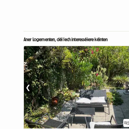
Aner Logementen, déi Iech interesséiere kéinten
❮
13