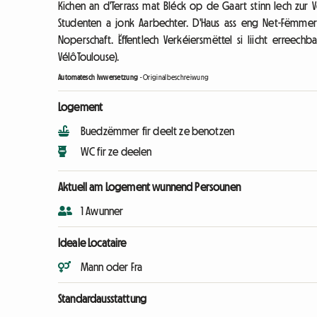
Kichen an d'Terrass mat Bléck op de Gaart stinn Iech zur V
Studenten a jonk Aarbechter. D'Haus ass eng Net-Fëmme
Noperschaft. Ëffentlech Verkéiersmëttel si liicht erreec
VélôToulouse).
Automatesch Iwwersetzung
-
Originalbeschreiwung
Logement
Buedzëmmer fir deelt ze benotzen
WC fir ze deelen
Aktuell am Logement wunnend Persounen
1 Awunner
Ideale Locataire
Mann oder Fra
Standardausstattung