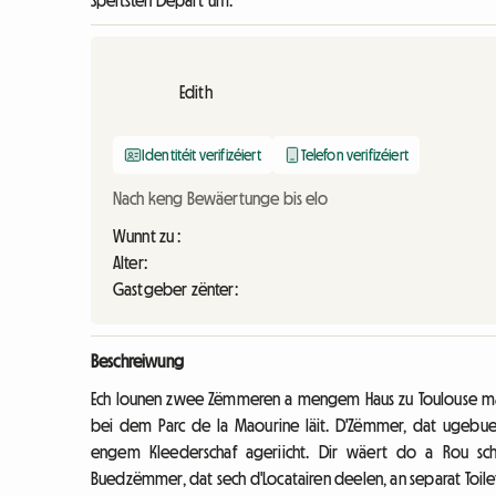
Spéitsten Depart um:
Edith
Identitéit verifizéiert
Telefon verifizéiert
Nach keng Bewäertunge bis elo
Wunnt zu :
Alter:
Gastgeber zënter:
Beschreiwung
Ech lounen zwee Zëmmeren a mengem Haus zu Toulouse m
bei dem Parc de la Maourine läit. D'Zëmmer, dat ugebu
engem Kleederschaf ageriicht. Dir wäert do a Rou sc
Buedzëmmer, dat sech d'Locatairen deelen, an separat Toilet