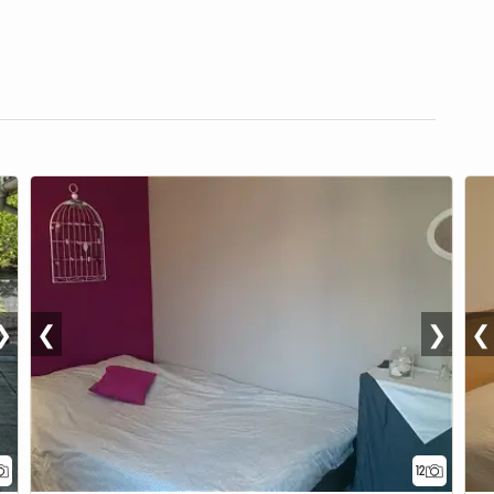
❯
❮
❯
❮
12