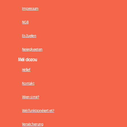
Impressum
NGB
Eis Zuelen
Neiegkeeten
Méi dozou
Hëllef
Kontakt
Wien si mir?
Wéi funktionéiert et?
Versécherung