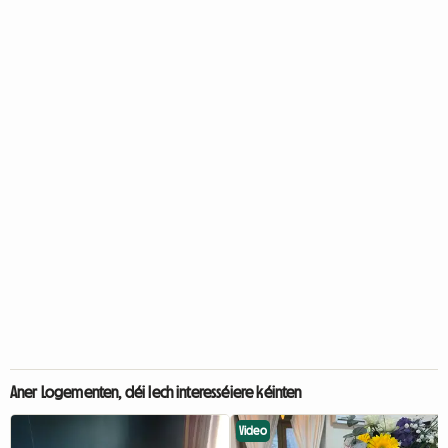
Aner Logementen, déi Iech interesséiere kéinten
Video