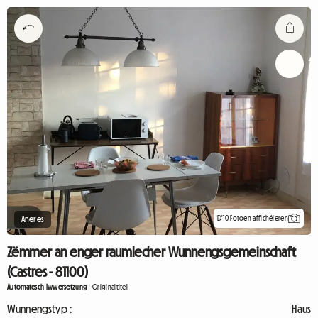
D'10 Fotoen affichéieren
Aneres
Zëmmer an enger raumlecher Wunnengsgemeinschaft
(Castres - 81100)
Automatesch Iwwersetzung
-
Originaltitel
Wunnengstyp :
Haus