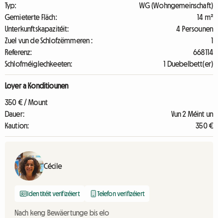
Typ:
WG (Wohngemeinschaft)
Gemieterte Fläch:
14 m²
Unterkunftskapazitéit:
4 Persounen
Zuel vun de Schlofzëmmeren :
1
Referenz:
668114
Schlofméiglechkeeten:
1 Duebelbett(er)
Loyer a Konditiounen
350 € / Mount
Dauer:
Vun 2 Méint un
Kaution:
350 €
Cécile
Identitéit verifizéiert
Telefon verifizéiert
Nach keng Bewäertunge bis elo