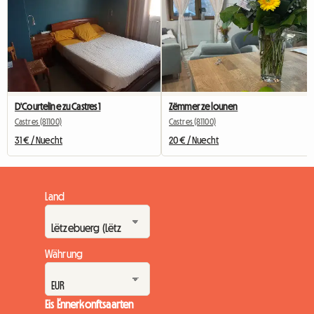
D'Courteline zu Castres 1
Zëmmer ze lounen
Castres (81100)
Castres (81100)
31 € / Nuecht
20 € / Nuecht
Land
Währung
Eis Ënnerkonftsaarten