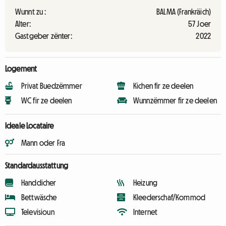
Wunnt zu :
BALMA (Frankräich)
Alter:
57 Joer
Gastgeber zënter:
2022
Logement
Privat Buedzëmmer
Kichen fir ze deelen
WC fir ze deelen
Wunnzëmmer fir ze deelen
Ideale Locataire
Mann oder Fra
Standardausstattung
Handdicher
Heizung
Bettwäsche
Kleederschaf/Kommod
Televisioun
Internet