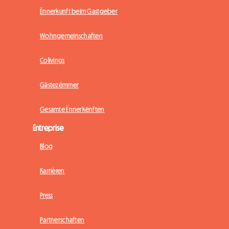
Ënnerkunft beim Gastgeber
Wohngemeinschaften
Colivings
Gästezëmmer
Gesamte Ënnerkënften
Entreprise
Blog
Karrièren
Press
Partnerschaften