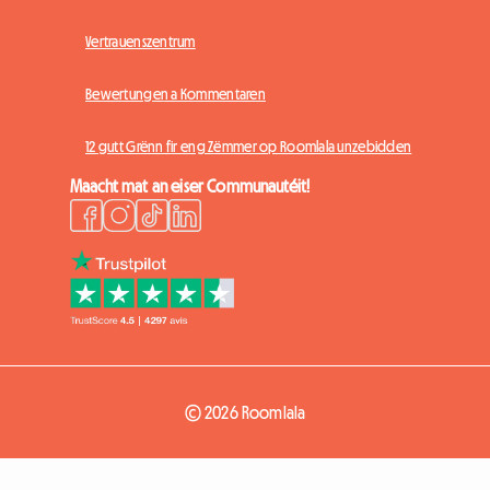
Vertrauenszentrum
Bewertungen a Kommentaren
12 gutt Grënn fir eng Zëmmer op Roomlala unzebidden
Maacht mat an eiser Communautéit!
© 2026 Roomlala