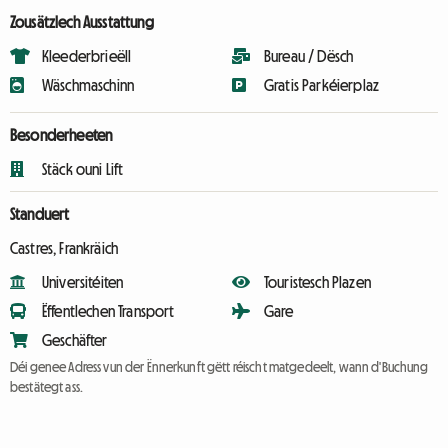
Zousätzlech Ausstattung
Kleederbrieëll
Bureau / Dësch
Wäschmaschinn
Gratis Parkéierplaz
Besonderheeten
Stäck ouni Lift
Standuert
Castres, Frankräich
Universitéiten
Touristesch Plazen
Ëffentlechen Transport
Gare
Geschäfter
Déi genee Adress vun der Ënnerkunft gëtt réischt matgedeelt, wann d'Buchung
bestätegt ass.