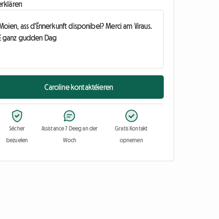
erklären
Caroline kontaktéieren
Sécher
Assistance 7 Deeg an der
Gratis Kontakt
bezuelen
Woch
opnemen