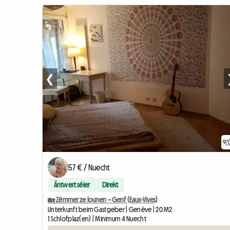
❮
9
57 € / Nuecht
Äntwert séier
Direkt
🏡 Zëmmer ze lounen – Genf (Eaux-Vives)
Unterkunft beim Gastgeber | Genève | 20 M2
1 Schlofplaz(en) | Minimum 4 Nuecht