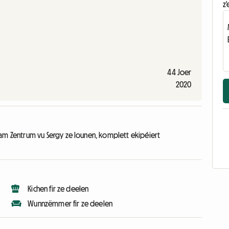
z'
44 Joer
2020
 Zentrum vu Sergy ze lounen, komplett ekipéiert
Kichen fir ze deelen
Wunnzëmmer fir ze deelen