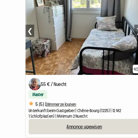
❮
6
55 € / Nuecht
Master
5 (5) |
Zëmmer ze lounen
Unterkunft beim Gastgeber | Chêne-Bourg (1225) | 12 M2
1 Schlofplaz(en) | Minimum 2 Nuecht
Annonce ugewisen