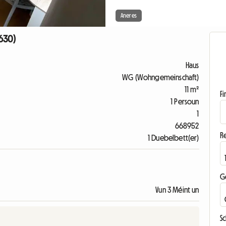
Aneres
630)
Haus
WG (Wohngemeinschaft)
11 m²
F
1 Persoun
1
668952
R
1 Duebelbett(er)
G
Vun 3 Méint un
S