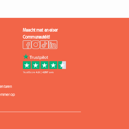
Maacht mat an eiser
Communautéit!
entaren
 Zëmmer op