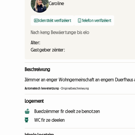
Caroline
Identitéit verifizéiert
Telefon verifizéiert
Nach keng Bewäertunge bis elo
Alter:
Gastgeber zënter:
Beschreiwung
Zëmmer an enger Wohngemeinschaft an engem Duerfhaus am
Automatesch Iwwersetzung
-
Originalbeschreiwung
Logement
Buedzëmmer fir deelt ze benotzen
WC fir ze deelen