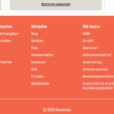
Annonce ugewisen
tsaarten
Entreprise
Méi dozou
eim Gastgeber
Blog
Hëllef
chaften
Karrièren
Kontakt
Press
Wien si mir?
Partnerschaften
Wéi funktionéiert et?
rkënften
Impressum
Versécherung
NGB
Vertrauenszentrum
Eis Zuelen
Bewertungen a Komm
Neiegkeeten
12 gutt Grënn fir eng
Roomlala unzebidden
© 2026 Roomlala