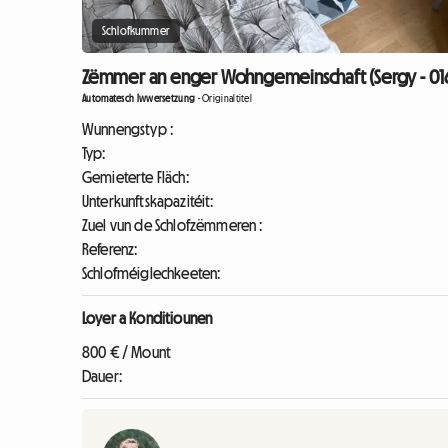
Schlofkummer
Zëmmer an enger Wohngemeinschaft (Sergy - 01
Automatesch Iwwersetzung
-
Originaltitel
Wunnengstyp :
Typ:
Gemieterte Fläch:
Unterkunftskapazitéit:
Zuel vun de Schlofzëmmeren :
Referenz:
Schlofméiglechkeeten:
Loyer a Konditiounen
800 € / Mount
Dauer: