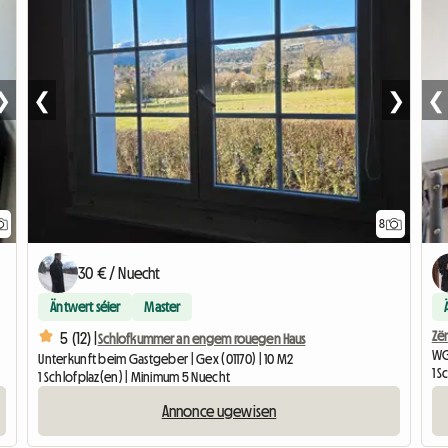
❯
❮
❯
❮
8
30 € / Nuecht
Äntwert séier
Master
Zë
5 (12) |
Schlofkummer an engem rouegen Haus
WG
Unterkunft beim Gastgeber | Gex (01170) | 10 M2
1 
1 Schlofplaz(en) | Minimum 5 Nuecht
Annonce ugewisen