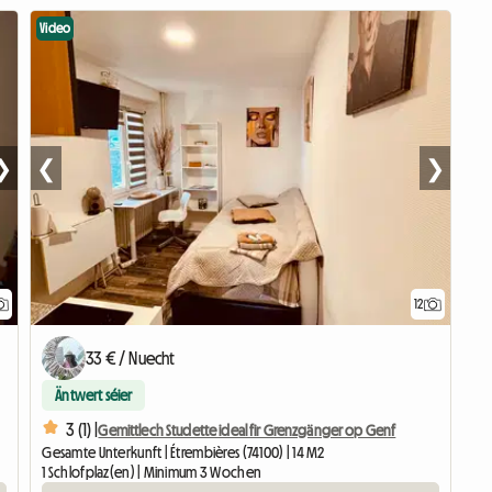
Video
❯
❮
❯
12
33 € / Nuecht
Äntwert séier
3 (1) |
Gemittlech Studette ideal fir Grenzgänger op Genf
Gesamte Unterkunft | Étrembières (74100) | 14 M2
1 Schlofplaz(en) | Minimum 3 Wochen