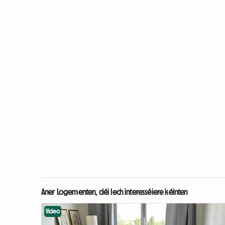
Aner Logementen, déi Iech interesséiere kéinten
Video