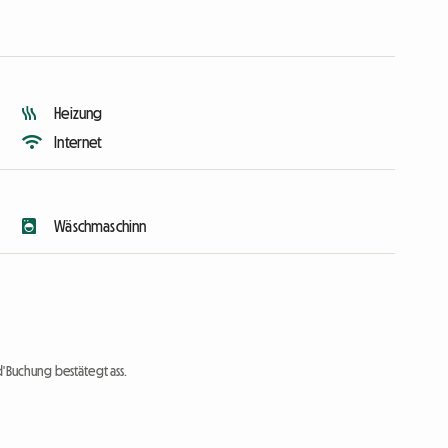
Heizung
Internet
Wäschmaschinn
d'Buchung bestätegt ass.