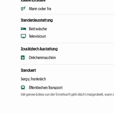
Ideale Locataire
Mann oder Fra
Standardausstattung
Bettwäsche
Televisioun
Zousätzlech Ausstattung
Dréchenmaschinn
Standuert
Sergy, Frankräich
Ëffentlechen Transport
Déi genee Adress vun der Ënnerkunft gëtt réischt matgedeelt, wann 