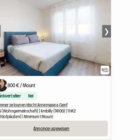
❯
9
800 € / Mount
Äntwert séier
Nei
mmer ze lounen tëscht Annemasse a Genf
 (Wohngemeinschaft) | Ambilly (74100) | 11 M2
Schlofplaz(en) | Minimum 1 Mount
Annonce ugewisen