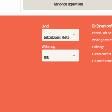
Annonce ugewisen
Land
Eis Ënnerkonf
Ënnerkunft b
Wohngemeins
Währung
Colivings
Gästezëmmer
Gesamte Ënne