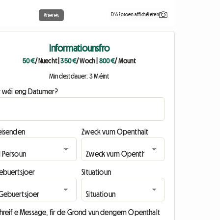
D'6 Fotoen affichéieren
Aneres
Informatiounsfro
50 €
/ Nuecht
|
350 €
/ Woch
|
800 €
/ Mount
Mindestdauer: 3 Méint
ir wéi eng Datumer?
eisenden
Zweck vum Openthalt
ebuertsjoer
Situatioun
chreif e Message, fir de Grond vun dengem Openthalt