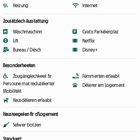
Heizung
Internet
Zousätzlech Ausstattung
Wäschmaschinn
Gratis Parkéierplaz
Lift
Netflix
Bureau / Dësch
Disney+
Besonderheeten
Zougänglechkeet fir
Fëmmerten erlaabt
Persoune mat reduzéierter
Déierer am Logement
Mobilitéit
Hausdéieren erlaabt
Hausreegelen fir d'Logement
Selwer botzen
Standuert