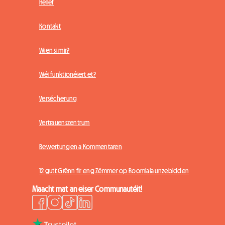
Hëllef
Kontakt
Wien si mir?
Wéi funktionéiert et?
Versécherung
Vertrauenszentrum
Bewertungen a Kommentaren
12 gutt Grënn fir eng Zëmmer op Roomlala unzebidden
Maacht mat an eiser Communautéit!