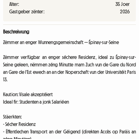
Alter:
35 Joer
Gastgeber zënter:
2026
Beschreiwung
Zëmmer an enger Wunnengsgemeinschaft — Épinay-sur-Seine
Zëmmer verfügbar an enger séchere Residenz, ideal zu Épinay-sur-
Seine geleen, nëmmen zéng Minutte mam Zuch vun de Gare du Nord
an Gare de l'Est ewech an an der Noperschaft vun der Universitéit Paris
13.
Kaution: Visale akzeptéiert
Ideal fir: Studenten a jonk Salariéen
Stäerkten:
- Sécher Residenz
- Ëffentlechen Transport an der Géigend (direkten Accès op Paräis an