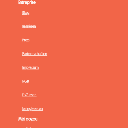
Entreprise
Blog
Karrièren
Press
Partnerschaften
Impressum
NGB
Eis Zuelen
Neiegkeeten
Méi dozou