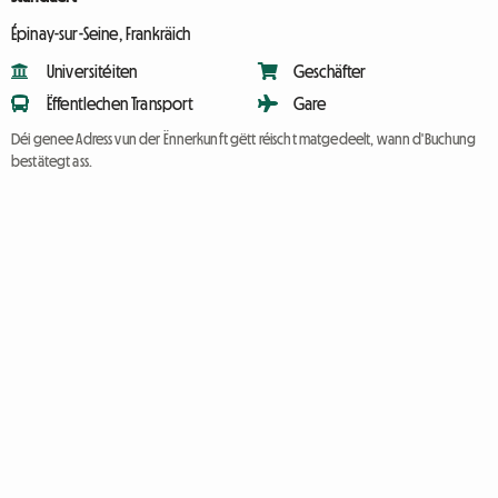
Épinay-sur-Seine, Frankräich
Universitéiten
Geschäfter
Ëffentlechen Transport
Gare
Déi genee Adress vun der Ënnerkunft gëtt réischt matgedeelt, wann d'Buchung
bestätegt ass.