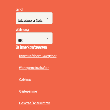
Land
Währung
Eis Ënnerkonftsaarten
Ënnerkunft beim Gastgeber
Wohngemeinschaften
Colivings
Gästezëmmer
Gesamte Ënnerkënften