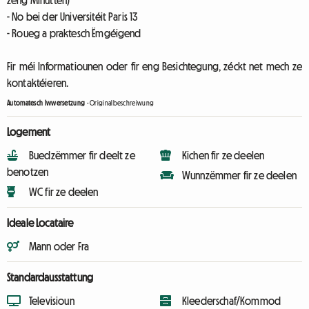
zéng Minutten)
- No bei der Universitéit Paris 13
- Roueg a praktesch Ëmgéigend
Fir méi Informatiounen oder fir eng Besichtegung, zéckt net mech ze
kontaktéieren.
Automatesch Iwwersetzung
-
Originalbeschreiwung
Logement
Buedzëmmer fir deelt ze
Kichen fir ze deelen
benotzen
Wunnzëmmer fir ze deelen
WC fir ze deelen
Ideale Locataire
Mann oder Fra
Standardausstattung
Televisioun
Kleederschaf/Kommod