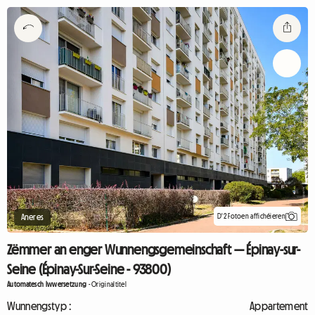
D'2 Fotoen affichéieren
Aneres
Zëmmer an enger Wunnengsgemeinschaft — Épinay-sur-
Seine (Épinay-Sur-Seine - 93800)
Automatesch Iwwersetzung
-
Originaltitel
Wunnengstyp :
Appartement