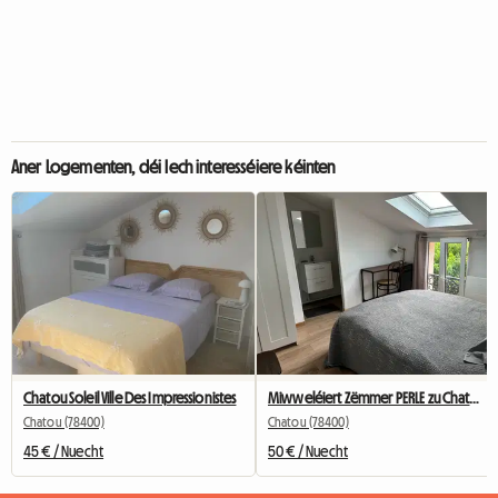
Aner Logementen, déi Iech interesséiere kéinten
Chatou Soleil Ville Des Impressionistes
Miwweléiert Zëmmer PERLE zu Chatou mat privatem Buedzëmmer
Chatou (78400)
Chatou (78400)
45 € / Nuecht
50 € / Nuecht