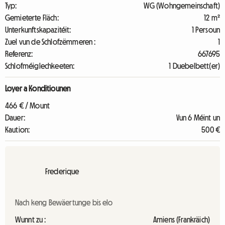
Typ:
WG (Wohngemeinschaft)
Gemieterte Fläch:
12 m²
Unterkunftskapazitéit:
1 Persoun
Zuel vun de Schlofzëmmeren :
1
Referenz:
667695
Schlofméiglechkeeten:
1 Duebelbett(er)
Loyer a Konditiounen
466 € / Mount
Dauer:
Vun 6 Méint un
Kaution:
500 €
Frederique
Nach keng Bewäertunge bis elo
Wunnt zu :
Amiens (Frankräich)