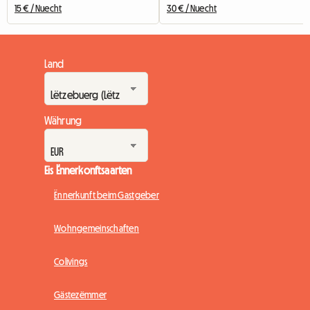
15 € / Nuecht
30 € / Nuecht
Land
Währung
Eis Ënnerkonftsaarten
Ënnerkunft beim Gastgeber
Wohngemeinschaften
Colivings
Gästezëmmer