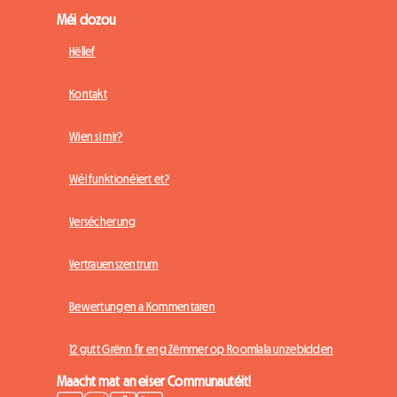
Méi dozou
Hëllef
Kontakt
Wien si mir?
Wéi funktionéiert et?
Versécherung
Vertrauenszentrum
Bewertungen a Kommentaren
12 gutt Grënn fir eng Zëmmer op Roomlala unzebidden
Maacht mat an eiser Communautéit!