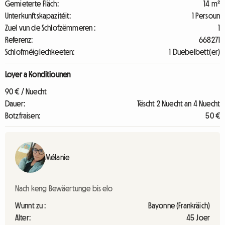
Gemieterte Fläch:
14 m²
Unterkunftskapazitéit:
1 Persoun
Zuel vun de Schlofzëmmeren :
1
Referenz:
668271
Schlofméiglechkeeten:
1 Duebelbett(er)
Loyer a Konditiounen
90 € / Nuecht
Dauer:
Tëscht 2 Nuecht an 4 Nuecht
Botzfraisen:
50 €
Mélanie
Nach keng Bewäertunge bis elo
Wunnt zu :
Bayonne (Frankräich)
Alter:
45 Joer