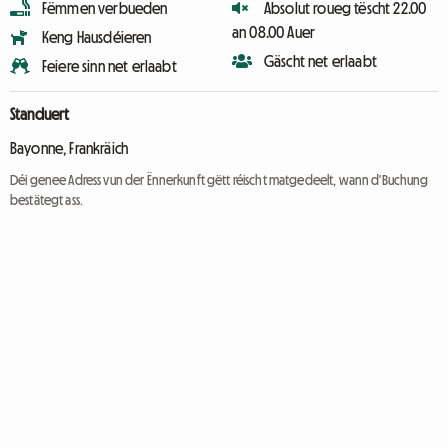
Fëmmen verbueden
Absolut roueg tëscht 22.00
an 08.00 Auer
Keng Hausdéieren
Gäscht net erlaabt
Feiere sinn net erlaabt
Standuert
Bayonne, Frankräich
Déi genee Adress vun der Ënnerkunft gëtt réischt matgedeelt, wann d'Buchung
bestätegt ass.