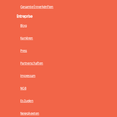
Gesamte Ënnerkënften
Entreprise
Blog
Karrièren
Press
Partnerschaften
Impressum
NGB
Eis Zuelen
Neiegkeeten