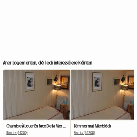
Aner Logementen, déi Iech interesséiere kéinten
Chambre À Louer En Face De La Mer Biarritz Centre Ville
Zëmmer mat Mierbléck
Biarritz (64200)
Biarritz (64200)