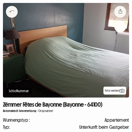
Foto weisen
Schlofkummer
Zëmmer Fêtes de Bayonne (Bayonne - 64100)
Automatesch Iwwersetzung
-
Originaltitel
Wunnengstyp :
Appartement
Typ:
Unterkunft beim Gastgeber