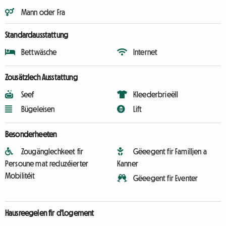
Mann oder Fra
Standardausstattung
Bettwäsche
Internet
Zousätzlech Ausstattung
Seef
Kleederbrieëll
Bügeleisen
Lift
Besonderheeten
Zougänglechkeet fir
Gëeegent fir Familljen a
Persoune mat reduzéierter
Kanner
Mobilitéit
Gëeegent fir Eventer
Hausreegelen fir d'Logement