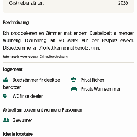
Gastgeber zënter:
2026
Beschreiwung
Ech proposéieren en Zëmmer mat engem Duebelbett a menger
Wunneng. D'Wunneng läit 50 Meter vun der Festplaz ewech.
D'Buedzëmmer an d'Toilett kënne matbenotzt ginn.
Automatesch Iwwersetzung
-
Originalbeschreiwung
Logement
Buedzëmmer fir deelt ze
Privat Kichen
benotzen
Private Wunnzëmmer
WC fir ze deelen
Aktuell am Logement wunnend Persounen
3 Awunner
Ideale Locataire