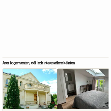
Aner Logementen, déi Iech interesséiere kéinten