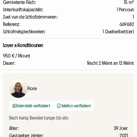
Gemieterte Fläch:
15 m²
Unterkunftskapazitéit:
1 Persoun
Zuel vun de Schlofzëmmeren :
1
Referenz:
669682
Schlofméiglechkeeten:
1 Duebelbett(er)
Loyer a Konditiounen
950 € / Mount
Dauer:
Tëscht 2 Méint an 12 Méint
Flore
Identitéit verifizéiert
Telefon verifizéiert
Nach keng Bewäertunge bis elo
Alter:
39 Joer
Gastgeber zënter:
2021