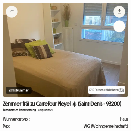
D'10 Fotoen affichéieren
Schlofkummer
Zëmmer fräi zu Carrefour Pleyel ☀️ (Saint-Denis - 93200)
Automatesch Iwwersetzung
-
Originaltitel
Wunnengstyp :
Haus
Typ:
WG (Wohngemeinschaft)