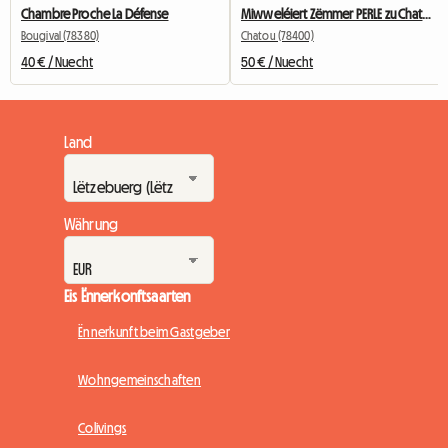
Chambre Proche La Défense
Miwweléiert Zëmmer PERLE zu Chatou mat privatem Buedzëmmer
Bougival (78380)
Chatou (78400)
40 € / Nuecht
50 € / Nuecht
Land
Währung
Eis Ënnerkonftsaarten
Ënnerkunft beim Gastgeber
Wohngemeinschaften
Colivings