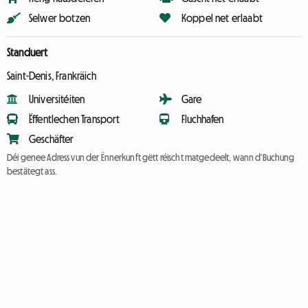
Selwer botzen
Koppel net erlaabt
Standuert
Saint-Denis, Frankräich
Universitéiten
Gare
Ëffentlechen Transport
Fluchhafen
Geschäfter
Déi genee Adress vun der Ënnerkunft gëtt réischt matgedeelt, wann d'Buchung
bestätegt ass.