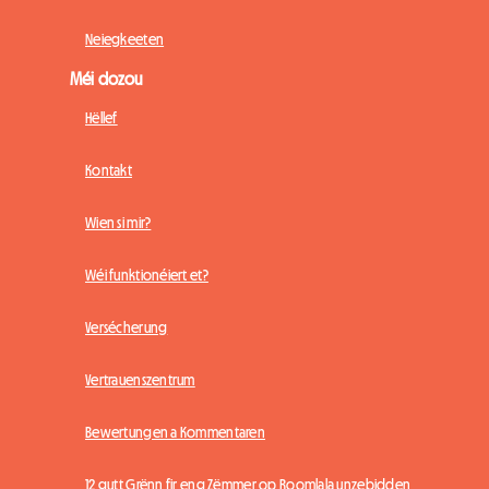
Neiegkeeten
Méi dozou
Hëllef
Kontakt
Wien si mir?
Wéi funktionéiert et?
Versécherung
Vertrauenszentrum
Bewertungen a Kommentaren
12 gutt Grënn fir eng Zëmmer op Roomlala unzebidden