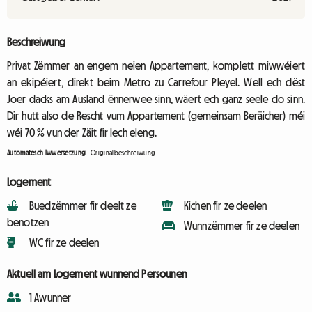
Beschreiwung
Privat Zëmmer an engem neien Appartement, komplett miwwéiert
an ekipéiert, direkt beim Metro zu Carrefour Pleyel. Well ech dëst
Joer dacks am Ausland ënnerwee sinn, wäert ech ganz seele do sinn.
Dir hutt also de Rescht vum Appartement (gemeinsam Beräicher) méi
wéi 70 % vun der Zäit fir Iech eleng.
Automatesch Iwwersetzung
-
Originalbeschreiwung
Logement
Buedzëmmer fir deelt ze
Kichen fir ze deelen
benotzen
Wunnzëmmer fir ze deelen
WC fir ze deelen
Aktuell am Logement wunnend Persounen
1 Awunner