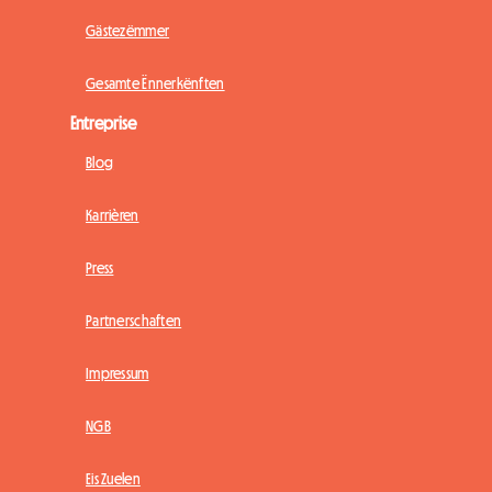
Gästezëmmer
Gesamte Ënnerkënften
Entreprise
Blog
Karrièren
Press
Partnerschaften
Impressum
NGB
Eis Zuelen