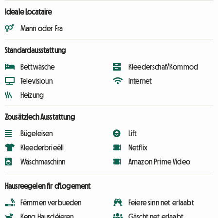
Ideale Locataire
Mann oder Fra
Standardausstattung
Bettwäsche
Kleederschaf/Kommod
Televisioun
Internet
Heizung
Zousätzlech Ausstattung
Bügeleisen
Lift
Kleederbrieëll
Netflix
Wäschmaschinn
Amazon Prime Video
Hausreegelen fir d'Logement
Fëmmen verbueden
Feiere sinn net erlaabt
Keng Hausdéieren
Gäscht net erlaabt