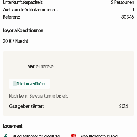
Unterkunftskapazitéit:
2 Persounen
Zuel vun de Schlofzëmmeren :
1
Referenz:
80546
Loyer a Konditiounen
20 € / Nuecht
Marie Thérèse
Telefon verifizéiert
Nach keng Bewäertunge bis elo
Gastgeber zënter:
2014
Logement
Buedzëmmer fir deelt ze
Kee Kichenzougang