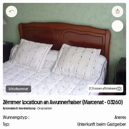
D'2 Fotoen affichéieren
Schlofkummer
Zëmmer Locatioun an Awunnerhaiser (Marcenat - 03260)
Automatesch Iwwersetzung
-
Originaltitel
Wunnengstyp :
Aneres
Typ:
Unterkunft beim Gastgeber