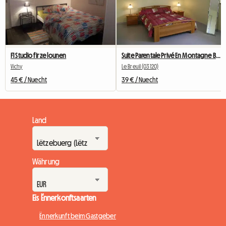
F1 Studio fir ze lounen
Suite Parentale Privé En Montagne Bourbonnaise
Vichy
Le Breuil (03120)
45 € / Nuecht
39 € / Nuecht
Land
Währung
Eis Ënnerkonftsaarten
Ënnerkunft beim Gastgeber