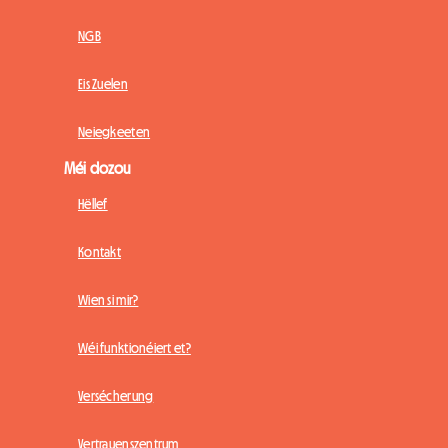
NGB
Eis Zuelen
Neiegkeeten
Méi dozou
Hëllef
Kontakt
Wien si mir?
Wéi funktionéiert et?
Versécherung
Vertrauenszentrum