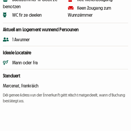
benotzen
Keen Zougang zum
WC fir ze deelen
Wunnzëmmer
Aktuell am Logement wunnend Persounen
1 Awunner
Ideale Locataire
Mann oder Fra
Standuert
Marcenat, Frankräich
Déi genee Adress vun der Ënnerkunft gëtt réischt matgedeelt, wann d'Buchung
bestätegt ass.