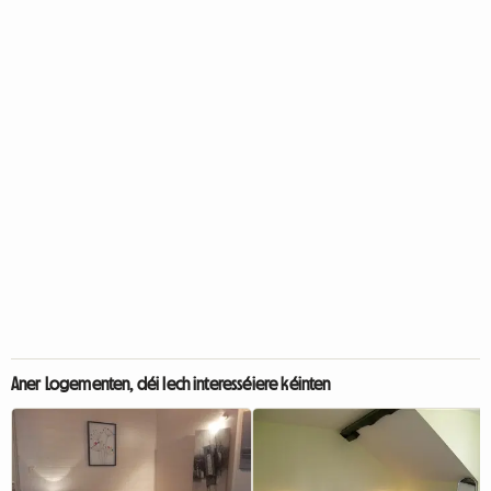
Aner Logementen, déi Iech interesséiere kéinten