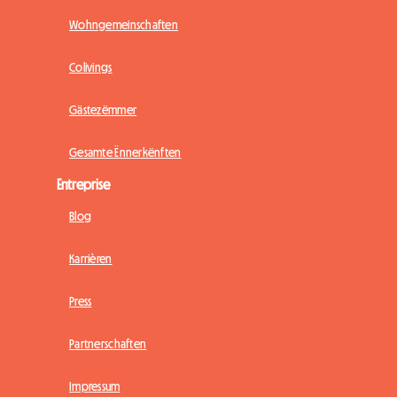
Wohngemeinschaften
Colivings
Gästezëmmer
Gesamte Ënnerkënften
Entreprise
Blog
Karrièren
Press
Partnerschaften
Impressum