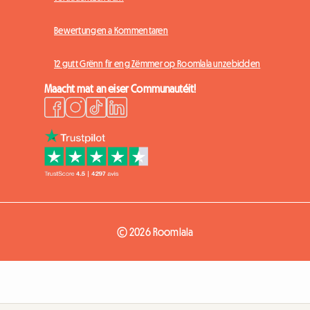
Bewertungen a Kommentaren
12 gutt Grënn fir eng Zëmmer op Roomlala unzebidden
Maacht mat an eiser Communautéit!
© 2026 Roomlala