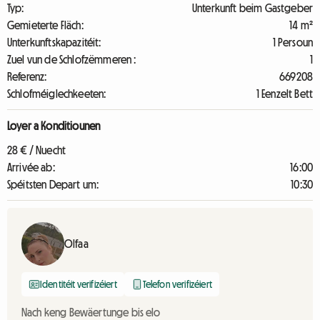
Typ:
Unterkunft beim Gastgeber
Gemieterte Fläch:
14 m²
Unterkunftskapazitéit:
1 Persoun
Zuel vun de Schlofzëmmeren :
1
Referenz:
669208
Schlofméiglechkeeten:
1 Eenzelt Bett
Loyer a Konditiounen
28 € / Nuecht
Arrivée ab:
16:00
Spéitsten Depart um:
10:30
Olfaa
Identitéit verifizéiert
Telefon verifizéiert
Nach keng Bewäertunge bis elo