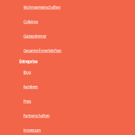
Wohngemeinschaften
Colivings
Gästezëmmer
Gesamte Ënnerkënften
Entreprise
Blog
Karrièren
Press
Partnerschaften
Impressum