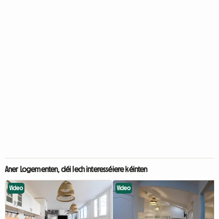
Aner Logementen, déi Iech interesséiere kéinten
Video
Video