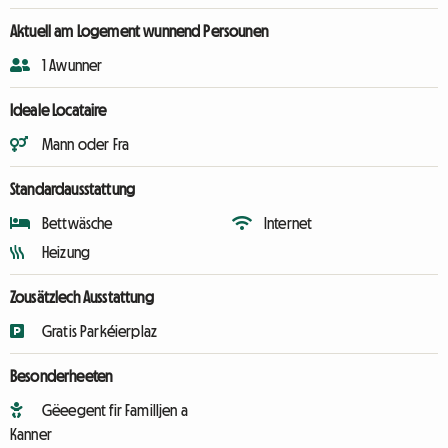
Aktuell am Logement wunnend Persounen
1 Awunner
Ideale Locataire
Mann oder Fra
Standardausstattung
Bettwäsche
Internet
Heizung
Zousätzlech Ausstattung
Gratis Parkéierplaz
Besonderheeten
Gëeegent fir Familljen a
Kanner