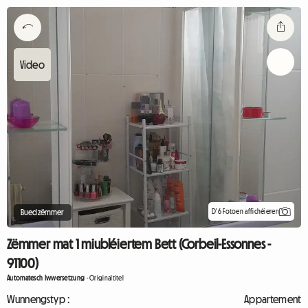
D'6 Fotoen affichéieren
Buedzëmmer
Zëmmer mat 1 miubléiertem Bett (Corbeil-Essonnes -
91100)
Automatesch Iwwersetzung
-
Originaltitel
Wunnengstyp :
Appartement