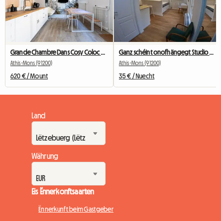
Grande Chambre Dans Cosy Coloc #5 New York près d'olry
Ganz schéint onofhängegt Studio 29m2,
Athis-Mons (91200)
Athis-Mons (91200)
620 € / Mount
35 € / Nuecht
Land
Währung
Eis Ënnerkonftsaarten
Ënnerkunft beim Gastgeber