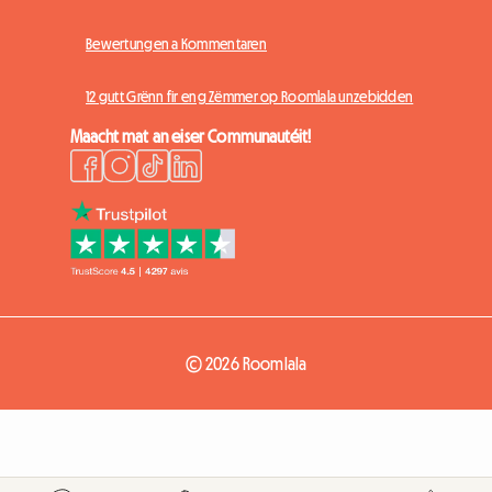
Bewertungen a Kommentaren
12 gutt Grënn fir eng Zëmmer op Roomlala unzebidden
Maacht mat an eiser Communautéit!
© 2026 Roomlala