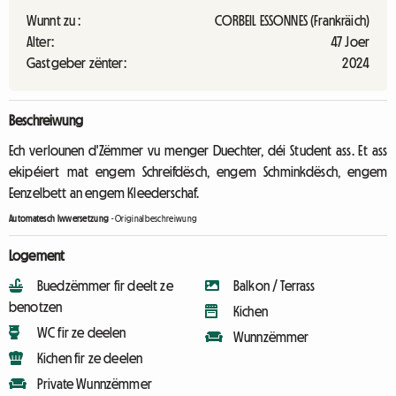
Wunnt zu :
CORBEIL ESSONNES (Frankräich)
Alter:
47 Joer
Gastgeber zënter:
2024
Beschreiwung
Ech verlounen d'Zëmmer vu menger Duechter, déi Student ass. Et ass
ekipéiert mat engem Schreifdësch, engem Schminkdësch, engem
Eenzelbett an engem Kleederschaf.
Automatesch Iwwersetzung
-
Originalbeschreiwung
Logement
Buedzëmmer fir deelt ze
Balkon / Terrass
benotzen
Kichen
WC fir ze deelen
Wunnzëmmer
Kichen fir ze deelen
Private Wunnzëmmer