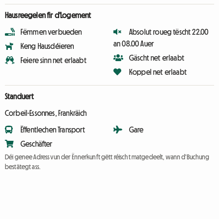
Hausreegelen fir d'Logement
Fëmmen verbueden
Absolut roueg tëscht 22.00
an 08.00 Auer
Keng Hausdéieren
Gäscht net erlaabt
Feiere sinn net erlaabt
Koppel net erlaabt
Standuert
Corbeil-Essonnes, Frankräich
Ëffentlechen Transport
Gare
Geschäfter
Déi genee Adress vun der Ënnerkunft gëtt réischt matgedeelt, wann d'Buchung
bestätegt ass.