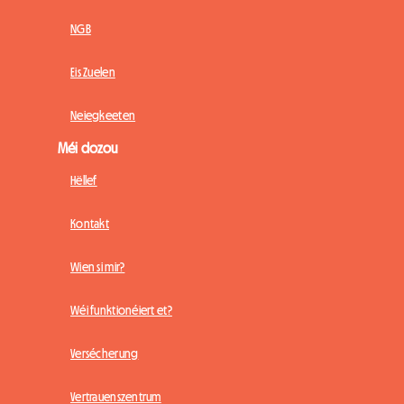
NGB
Eis Zuelen
Neiegkeeten
Méi dozou
Hëllef
Kontakt
Wien si mir?
Wéi funktionéiert et?
Versécherung
Vertrauenszentrum