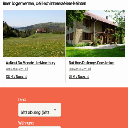
Aner Logementen, déi Iech interesséiere kéinten
Au Bout Du Monde : Le Monthury
Nuit Hors Du Temps Dans Le Jura
Les Nans (39300)
Les Nans (39300)
107 € / Nuecht
75 € / Nuecht
Land
Währung