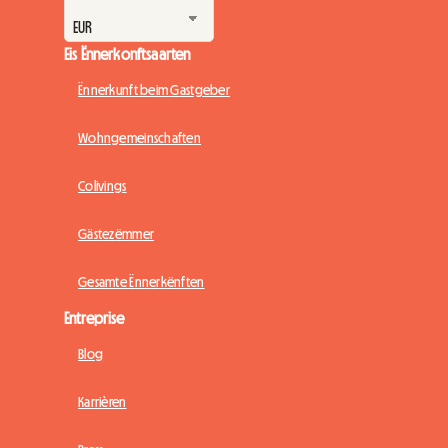
Eis Ënnerkonftsaarten
Ënnerkunft beim Gastgeber
Wohngemeinschaften
Colivings
Gästezëmmer
Gesamte Ënnerkënften
Entreprise
Blog
Karrièren