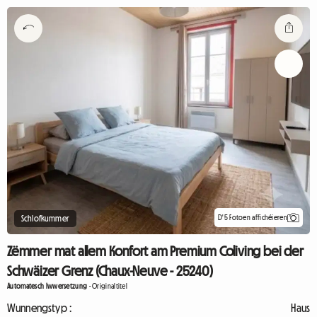
D'5 Fotoen affichéieren
Schlofkummer
Zëmmer mat allem Konfort am Premium Coliving bei der
Schwäizer Grenz (Chaux-Neuve - 25240)
Automatesch Iwwersetzung
-
Originaltitel
Wunnengstyp :
Haus