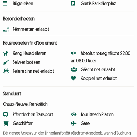
Bügeleisen
Gratis Parkéierplaz
Besonderheeten
Fëmmerten erlaabt
Hausreegelen fir d'Logement
Keng Hausdéieren
Absolut roueg tëscht 22.00
an 08.00 Auer
Selwer botzen
Gäscht net erlaabt
Feiere sinn net erlaabt
Koppel net erlaabt
Standuert
Chaux-Neuve, Frankräich
Ëffentlechen Transport
Touristesch Plazen
Geschäfter
Gare
Déi genee Adress vun der Ënnerkunft gëtt réischt matgedeelt, wann d'Buchung