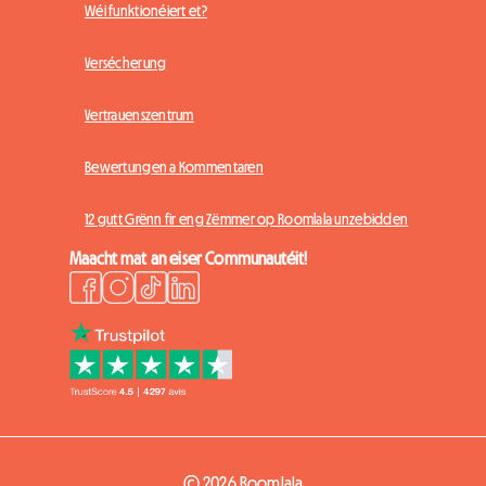
Wéi funktionéiert et?
Versécherung
Vertrauenszentrum
Bewertungen a Kommentaren
12 gutt Grënn fir eng Zëmmer op Roomlala unzebidden
Maacht mat an eiser Communautéit!
© 2026 Roomlala