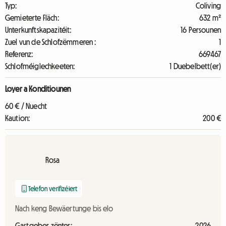
Typ:
Coliving
Gemieterte Fläch:
632 m²
Unterkunftskapazitéit:
16 Persounen
Zuel vun de Schlofzëmmeren :
1
Referenz:
669467
Schlofméiglechkeeten:
1 Duebelbett(er)
Loyer a Konditiounen
60 € / Nuecht
Kaution:
200 €
Rosa
Telefon verifizéiert
Nach keng Bewäertunge bis elo
Gastgeber zënter:
2026