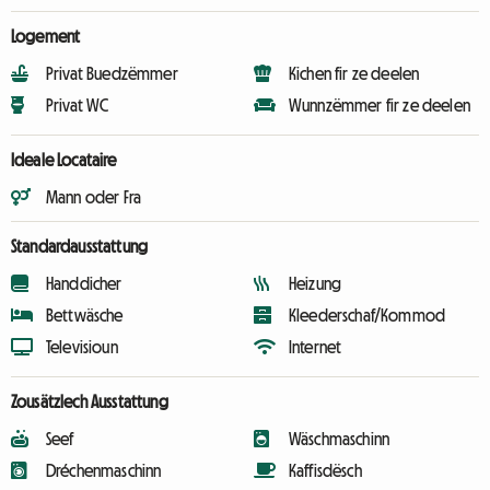
Logement
Privat Buedzëmmer
Kichen fir ze deelen
Privat WC
Wunnzëmmer fir ze deelen
Ideale Locataire
Mann oder Fra
Standardausstattung
Handdicher
Heizung
Bettwäsche
Kleederschaf/Kommod
Televisioun
Internet
Zousätzlech Ausstattung
Seef
Wäschmaschinn
Dréchenmaschinn
Kaffisdësch