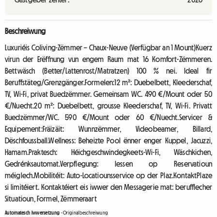
Beschreiwung
Luxuriéis Coliving-Zëmmer – Chaux-Neuve (Verfügbar an 1 Mount)Kuerz
virun der Erëffnung vun engem Raum mat 16 Komfort-Zëmmeren.
Bettwäsch (Better/Lattenrost/Matratzen) 100 % nei. Ideal fir
Beruffstäteg/Grenzgänger.Formelen:12 m²: Duebelbett, Kleederschaf,
TV, Wi-Fi, privat Buedzëmmer. Gemeinsam WC. 490 €/Mount oder 50
€/Nuecht.20 m²: Duebelbett, grousse Kleederschaf, TV, Wi-Fi. Privatt
Buedzëmmer/WC. 590 €/Mount oder 60 €/Nuecht.Servicer &
Equipement:Fräizäit: Wunnzëmmer, Videobeamer, Billard,
Dëschfoussball.Wellness: Beheizte Pool ënner enger Kuppel, Jacuzzi,
Hamam.Praktesch: Héichgeschwindegkeets-Wi-Fi, Wäschkichen,
Gedrénksautomat.Verpflegung: Iessen op Reservatioun
méiglech.Mobilitéit: Auto-Locatiounsservice op der Plaz.KontaktPlaze
si limitéiert. Kontaktéiert eis iwwer den Messagerie mat: berufflecher
Situatioun, Formel, Zëmmeraart
Automatesch Iwwersetzung
-
Originalbeschreiwung