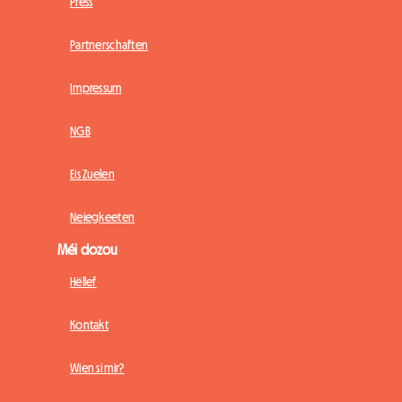
Press
Partnerschaften
Impressum
NGB
Eis Zuelen
Neiegkeeten
Méi dozou
Hëllef
Kontakt
Wien si mir?