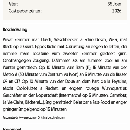
Alter:
55 Joer
Gastgeber zënter:
2026
Beschreiwung
Privat Zëmmer mat Dusch, Wäschbecken a Schreifdësch, Wi-Fi, mat
Bléck op e Gaart. Eppes Kiche mat Ausrüstung an eegen Toiletten, déi
nëmme mam Locataire vum zweeten Zëmmer gedeelt ginn.
Onofhängegen Zougang. D'Zëmmer ass am Summer cool an am
Wanter gemittlech. Op 10 Minutte vum Tram (T1), 15 Minutte vun der
Metro A (30 Minutte vum Zentrum vu Lyon) an 5 Minutte vun de Busser
69 an C17. Op 10 Minutte vun der Doua an dem Parc de la Feyssine,
tëscht Croix-Luizet a Flachet, an engem rouege Wunnquartier.
Geschäfter an der Noperschaft (Intermarché op 5 Minutten, Carrefour,
La Vie Claire, Bäckerei...). Eng gemittlech Béierbar a Fast-Food an enger
grénger Ëmgéigend op 15 Minutten.
Automatesch Iwwersetzung
-
Originalbeschreiwung
Logement