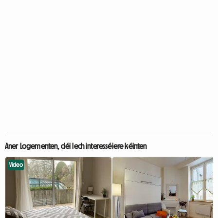
Aner Logementen, déi Iech interesséiere kéinten
Video