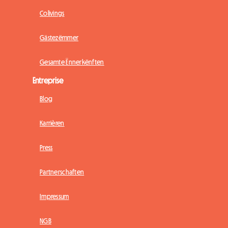
Colivings
Gästezëmmer
Gesamte Ënnerkënften
Entreprise
Blog
Karrièren
Press
Partnerschaften
Impressum
NGB