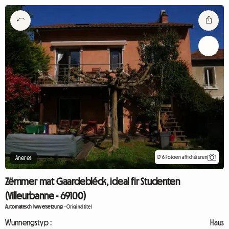
D'6 Fotoen affichéieren
Aneres
Zëmmer mat Gaardebléck, ideal fir Studenten
(Villeurbanne - 69100)
Automatesch Iwwersetzung
-
Originaltitel
Wunnengstyp :
Haus