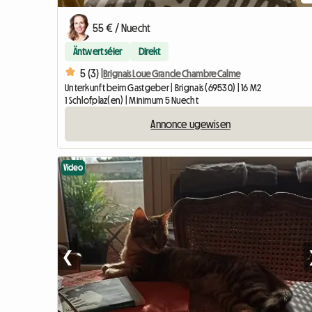
55 € / Nuecht
Äntwert séier
Direkt
5 (3) |
Brignais Loue Grande Chambre Calme
Unterkunft beim Gastgeber | Brignais (69530) | 16 M2
1 Schlofplaz(en) | Minimum 5 Nuecht
Annonce ugewisen
Video
❮