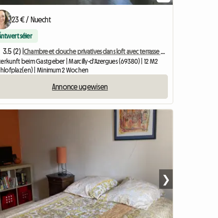
23 € / Nuecht
Äntwert séier
3.5 (2) |
Chambre et douche privatives dans loft avec terrasse 40 m2
erkunft beim Gastgeber | Marcilly-d'Azergues (69380) | 12 M2
Schlofplaz(en) | Minimum 2 Wochen
Annonce ugewisen
❯