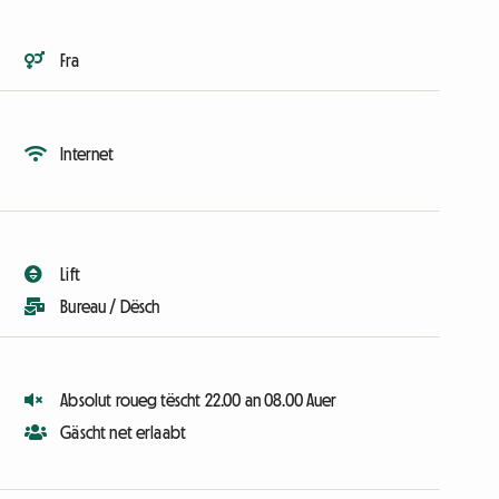
Fra
Internet
Lift
Bureau / Dësch
Absolut roueg tëscht 22.00 an 08.00 Auer
Gäscht net erlaabt