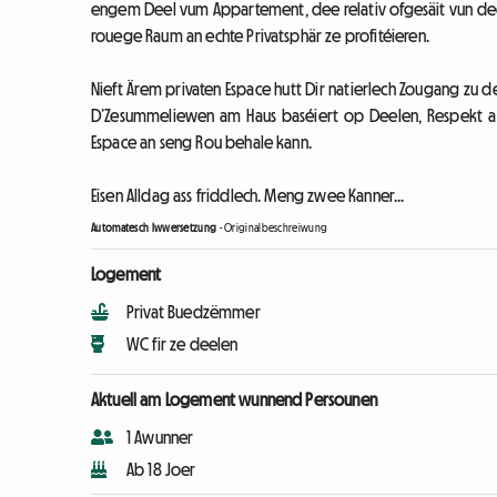
engem Deel vum Appartement, dee relativ ofgesäit vun de
rouege Raum an echte Privatsphär ze profitéieren.
Nieft Ärem privaten Espace hutt Dir natierlech Zougang z
D’Zesummeliewen am Haus baséiert op Deelen, Respekt a
Espace an seng Rou behale kann.
Eisen Alldag ass friddlech. Meng zwee Kanner...
Automatesch Iwwersetzung
-
Originalbeschreiwung
Logement
Privat Buedzëmmer
WC fir ze deelen
Aktuell am Logement wunnend Persounen
1 Awunner
Ab 18 Joer