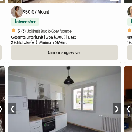
950 € / Mount
Äntwert séier
5 (3) |
Joli Petit Studio Cosy Arpege
Gesamte Unterkunft | Lyon (69001) | 17 M2
Unt
2 Schlofplaz(en) | Minimum 6 Méint
1 
Annonce ugewisen
❯
❮
❯
❮