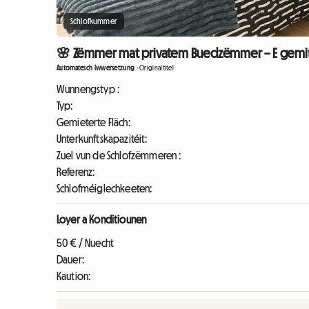
Schlofkummer
🌸 Zëmmer mat privatem Buedzëmmer – E gemittl
Automatesch Iwwersetzung
-
Originaltitel
Wunnengstyp :
Typ:
Gemieterte Fläch:
Unterkunftskapazitéit:
Zuel vun de Schlofzëmmeren :
Referenz:
Schlofméiglechkeeten:
Loyer a Konditiounen
50 € / Nuecht
Dauer:
Kaution: