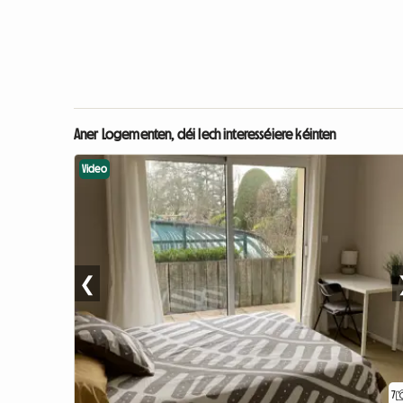
Aner Logementen, déi Iech interesséiere kéinten
Video
❮
7