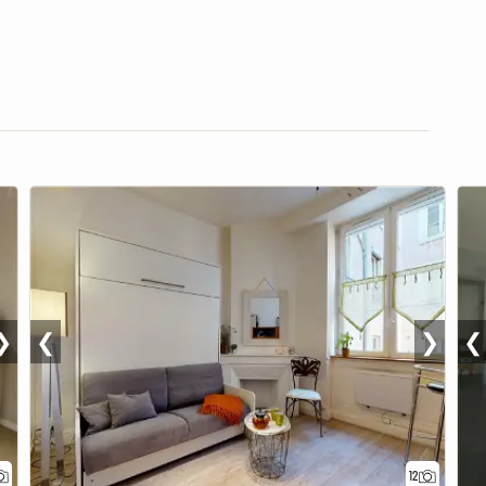
❯
❮
❯
❮
12