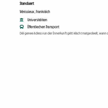
Standuert
Vénissieux, Frankräich
Universitéiten
Ëffentlechen Transport
Déi genee Adress vun der Ënnerkunft gëtt réischt matgedeelt, wann 