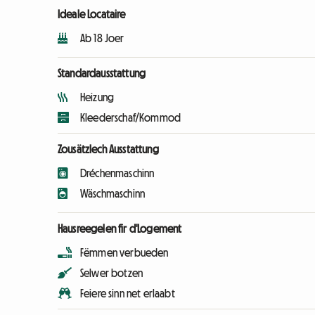
Ideale Locataire
Ab 18 Joer
Standardausstattung
Heizung
Kleederschaf/Kommod
Zousätzlech Ausstattung
Dréchenmaschinn
Wäschmaschinn
Hausreegelen fir d'Logement
Fëmmen verbueden
Selwer botzen
Feiere sinn net erlaabt