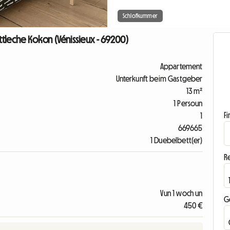
Schlofkummer
eche Kokon (Vénissieux - 69200)
Appartement
Unterkunft beim Gastgeber
13 m²
1 Persoun
F
1
669665
1 Duebelbett(er)
R
Vun 1 woch un
G
450 €