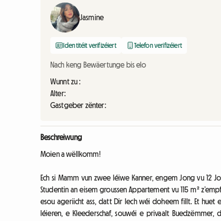
Jasmine
Identitéit verifizéiert
Telefon verifizéiert
Nach keng Bewäertunge bis elo
Wunnt zu :
Alter:
Gastgeber zënter:
Beschreiwung
Moien a wëllkomm!
Ech si Mamm vun zwee léiwe Kanner, engem Jong vu 12 Jo
Studentin an eisem groussen Appartement vu 115 m² z’empfä
esou ageriicht ass, datt Dir Iech wéi doheem fillt. Et huet
léieren, e Kleederschaf, souwéi e privaalt Buedzëmmer,