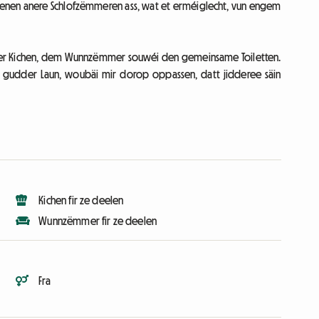
enen anere Schlofzëmmeren ass, wat et erméiglecht, vun engem
u der Kichen, dem Wunnzëmmer souwéi den gemeinsame Toiletten.
 gudder Laun, woubäi mir dorop oppassen, datt jidderee säin
Kichen fir ze deelen
Wunnzëmmer fir ze deelen
Fra