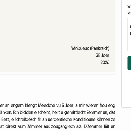
S
z'
Vénissieux (Frankräich)
35 Joer
2026
er an engem klengt Meedche vu 5 Joer, a mir wieren frou eng
nken. Ech bidden e schéint, hellt a gemittlecht Zëmmer un, dat
 e Bett, e Schreifdësch fir an uerdentleche Konditioune kënnen ze
 dat direkt vum Zëmmer aus zougänglech ass. D’Zëmmer läit an