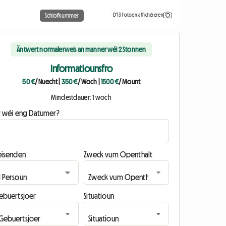
D'13 Fotoen affichéieren
Schlofkummer
Äntwert normalerweis an manner wéi 2 Stonnen
Informatiounsfro
50 €
/ Nuecht
|
350 €
/ Woch
|
1500 €
/ Mount
Mindestdauer: 1 woch
ir wéi eng Datumer?
eisenden
Zweck vum Openthalt
ebuertsjoer
Situatioun