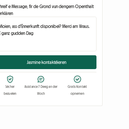
chreif e Message, fir de Grond vun dengem Openthalt
erklären
Jasmine kontaktéieren
Sécher
Assistance 7 Deeg an der
Gratis Kontakt
bezuelen
Woch
opnemen