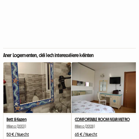
Aner Logementen, déi Iech interesséiere kéinten
Bett & Kazen
COMFORTABLE ROOM NEAR METRO
Milano (20131)
Milano (20128)
50 € / Nuecht
65 € / Nuecht