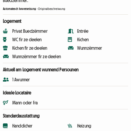
Buedzëmmer.
Automatesch Iwwersetzung
-
Originalbeschreiwung
Logement
Privat Buedzëmmer
Entrée
WC fir ze deelen
Kichen
Kichen fir ze deelen
Wunnzëmmer
Wunnzëmmer fir ze deelen
Aktuell am Logement wunnend Persounen
1 Awunner
Ideale Locataire
Mann oder Fra
Standardausstattung
Handdicher
Heizung