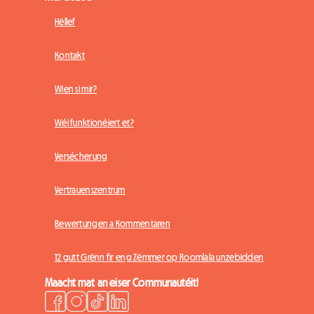
Hëllef
Kontakt
Wien si mir?
Wéi funktionéiert et?
Versécherung
Vertrauenszentrum
Bewertungen a Kommentaren
12 gutt Grënn fir eng Zëmmer op Roomlala unzebidden
Maacht mat an eiser Communautéit!