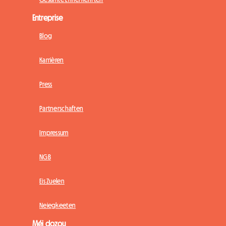
Entreprise
Blog
Karrièren
Press
Partnerschaften
Impressum
NGB
Eis Zuelen
Neiegkeeten
Méi dozou