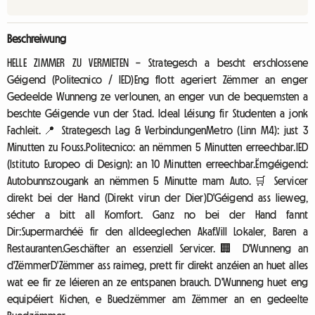
Beschreiwung
HELLE ZIMMER ZU VERMIETEN – Strategesch a bescht erschlossene
Géigend (Politecnico / IED)Eng flott ageriert Zëmmer an enger
Gedeelde Wunneng ze verlounen, an enger vun de bequemsten a
beschte Géigende vun der Stad. Ideal Léisung fir Studenten a jonk
Fachleit.📍 Strategesch Lag & VerbindungenMetro (Linn M4): just 3
Minutten zu Fouss.Politecnico: an nëmmen 5 Minutten erreechbar.IED
(Istituto Europeo di Design): an 10 Minutten erreechbar.Ëmgéigend:
Autobunnszougank an nëmmen 5 Minutte mam Auto.🛒 Servicer
direkt bei der Hand (Direkt virun der Dier)D'Géigend ass lieweg,
sécher a bitt all Komfort. Ganz no bei der Hand fannt
Dir:Supermarchéë fir den alldeeglechen Akaf.Vill Lokaler, Baren a
Restauranten.Geschäfter an essenziell Servicer.🏢 D'Wunneng an
d'ZëmmerD'Zëmmer ass raimeg, prett fir direkt anzéien an huet alles
wat ee fir ze léieren an ze entspanen brauch. D'Wunneng huet eng
equipéiert Kichen, e Buedzëmmer am Zëmmer an en gedeelte