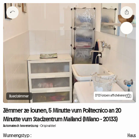
D'12 Fotoen affichéieren
Buedzëmmer
Zëmmer ze lounen, 5 Minutte vum Politecnico an 20
Minutte vum Stadzentrum Mailand (Milano - 20133)
Automatesch Iwwersetzung
-
Originaltitel
Wunnengstyp :
Haus