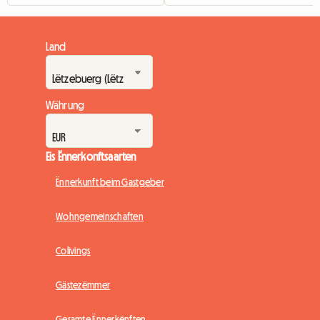
Land
Währung
Eis Ënnerkonftsaarten
Ënnerkunft beim Gastgeber
Wohngemeinschaften
Colivings
Gästezëmmer
Gesamte Ënnerkënften