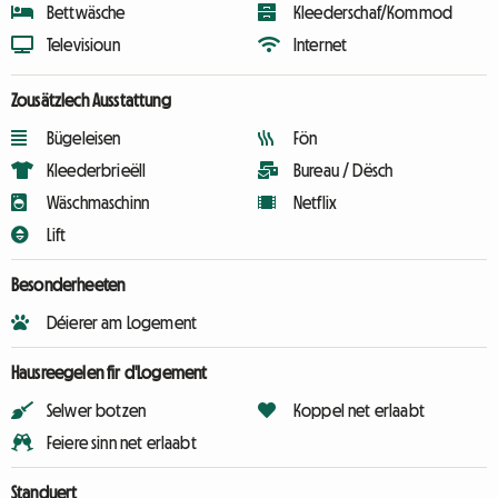
Bettwäsche
Kleederschaf/Kommod
Televisioun
Internet
Zousätzlech Ausstattung
Bügeleisen
Fön
Kleederbrieëll
Bureau / Dësch
Wäschmaschinn
Netflix
Lift
Besonderheeten
Déierer am Logement
Hausreegelen fir d'Logement
Selwer botzen
Koppel net erlaabt
Feiere sinn net erlaabt
Standuert