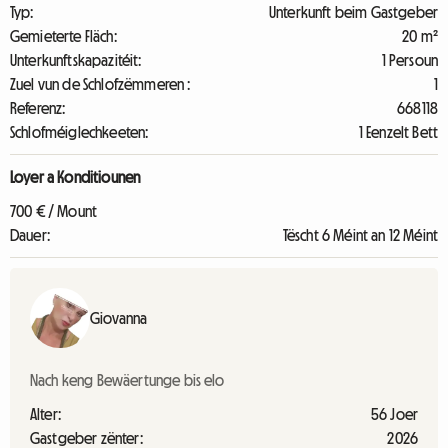
Typ:
Unterkunft beim Gastgeber
Gemieterte Fläch:
20 m²
Unterkunftskapazitéit:
1 Persoun
Zuel vun de Schlofzëmmeren :
1
Referenz:
668118
Schlofméiglechkeeten:
1 Eenzelt Bett
Loyer a Konditiounen
700 € / Mount
Dauer:
Tëscht 6 Méint an 12 Méint
Giovanna
Nach keng Bewäertunge bis elo
Alter:
56 Joer
Gastgeber zënter:
2026