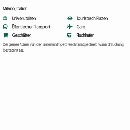
Milano, Italien
Universitéiten
Touristesch Plazen
Ëffentlechen Transport
Gare
Geschäfter
Fluchhafen
Déi genee Adress vun der Ënnerkunft gëtt réischt matgedeelt, wann d'Buchung
bestätegt ass.