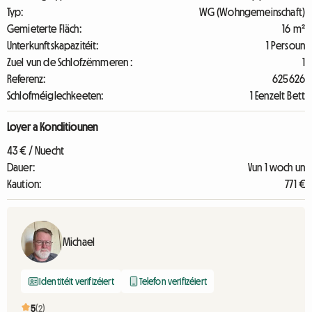
Typ:
WG (Wohngemeinschaft)
Gemieterte Fläch:
16 m²
Unterkunftskapazitéit:
1 Persoun
Zuel vun de Schlofzëmmeren :
1
Referenz:
625626
Schlofméiglechkeeten:
1 Eenzelt Bett
Loyer a Konditiounen
43 € / Nuecht
Dauer:
Vun 1 woch un
Kaution:
771 €
Michael
Identitéit verifizéiert
Telefon verifizéiert
5
(2)