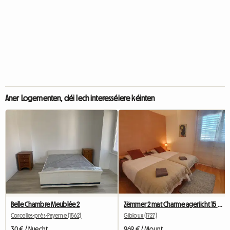
Aner Logementen, déi Iech interesséiere kéinten
Belle Chambre Meublée 2
Zëmmer 2 mat Charme ageriicht 15 Minutte vu Fribourg
Corcelles-près-Payerne (1562)
Gibloux (1727)
30 € / Nuecht
969 € / Mount