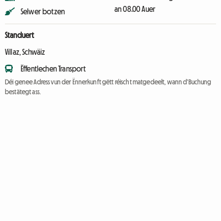
an 08.00 Auer
Selwer botzen
Standuert
Villaz, Schwäiz
Ëffentlechen Transport
Déi genee Adress vun der Ënnerkunft gëtt réischt matgedeelt, wann d'Buchung
bestätegt ass.