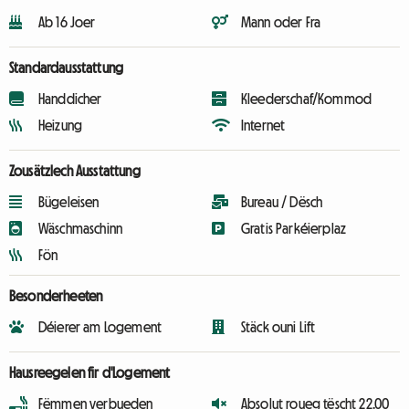
Ab 16 Joer
Mann oder Fra
Standardausstattung
Handdicher
Kleederschaf/Kommod
Heizung
Internet
Zousätzlech Ausstattung
Bügeleisen
Bureau / Dësch
Wäschmaschinn
Gratis Parkéierplaz
Fön
Besonderheeten
Déierer am Logement
Stäck ouni Lift
Hausreegelen fir d'Logement
Fëmmen verbueden
Absolut roueg tëscht 22.00