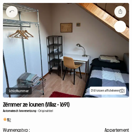
D'4 Fotoen affichéieren
Schlofkummer
Zëmmer ze lounen (Villaz - 1691)
Automatesch Iwwersetzung
-
Originaltitel
5
2
Wunnengstyp :
Appartement