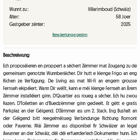
Wunnt zu :
Villarimboud (Schwäiz)
Alter:
58 Joer
Gastgeber zënter:
2025
Bewäertunge gesinn
Beschreiwung
Ech proposéieren en proppert a séchert Zëmmer mat Zougang zu de
gemeinsam genotzte Wunnberäicher. Dir hutt e klenge Frigo an eng
Kichen ze Verfügung. De Living ass mat Wi-Fi an engem grousse
Fernseh ekipéiert. Wann Dir wëllt, kann e méi klenge Fernseh an Ärem
Zëmmer installéiert ginn. D'Quartier ass roueg a sécher. Ech hu zwou
Kazen. D'Toiletten an d'Buedzëmmer ginn gedeelt. Et gëtt e gratis
Parkplaz an der Géigend. D'Zëmmer ass um 2. Stack. Eng Bushalt an
der Géigend bitt reegelméisseg Verbindunge Richtung Romont
oder Payerne. Mäi Zëmmer ass disponibel fir Schwäizer an legal
Awunner an der Schwäiz, déi déi erfuerderlech Dokumenter hunn. Ech