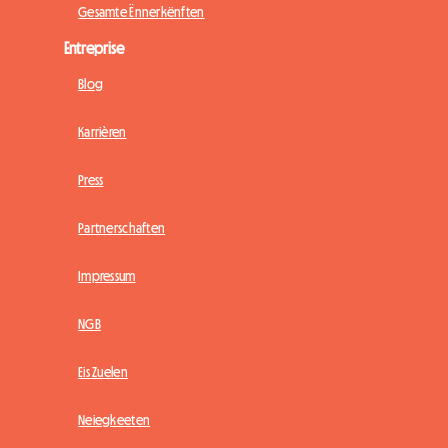
Gesamte Ënnerkënften
Entreprise
Blog
Karrièren
Press
Partnerschaften
Impressum
NGB
Eis Zuelen
Neiegkeeten