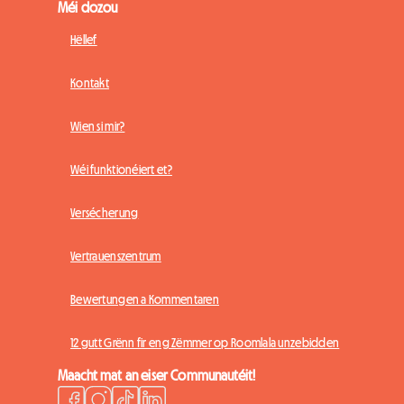
Méi dozou
Hëllef
Kontakt
Wien si mir?
Wéi funktionéiert et?
Versécherung
Vertrauenszentrum
Bewertungen a Kommentaren
12 gutt Grënn fir eng Zëmmer op Roomlala unzebidden
Maacht mat an eiser Communautéit!