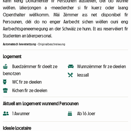
kann keng Dokumenter fir Persounen ausstellen, déi do wunne
wëllen. Léierjongen a -meedercher si fir kuerz oder laang
Openthalter wëllkomm. Mäi Zëmmer ass net disponibel fir
Persounen, déi do no enger Aarbecht sichen wëllen ouni eng
Aarbechtsgeneemegung an der Schwäiz ze hunn. Et ass reservéiert fir
Studenten an Léierpersonal.
Automatesch Iwwersetzung
-
Originalbeschreiwung
Logement
Buedzëmmer fir deelt ze
Wunnzëmmer fir ze deelen
benotzen
Iesssall
WC fir ze deelen
Kichen fir ze deelen
Aktuell am Logement wunnend Persounen
1 Awunner
Ab 16 Joer
Ideale Locataire