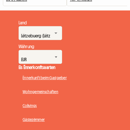
Land
Währung
Eis Ënnerkonftsaarten
Ënnerkunft beim Gastgeber
Wohngemeinschaften
Colivings
Gästezëmmer