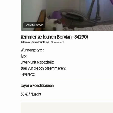
Schlofkummer
Zëmmer ze lounen (Servian - 34290)
Automatesch Iwwersetzung
-
Originaltitel
Wunnengstyp :
Typ:
Unterkunftskapazitéit:
Zuel vun de Schlofzëmmeren :
Referenz:
Loyer a Konditiounen
38 € / Nuecht