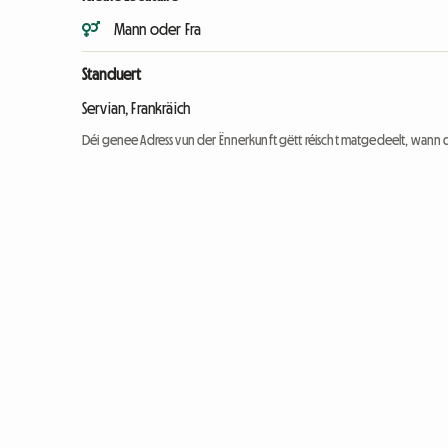
Mann oder Fra
Standuert
Servian, Frankräich
Déi genee Adress vun der Ënnerkunft gëtt réischt matgedeelt, wann 