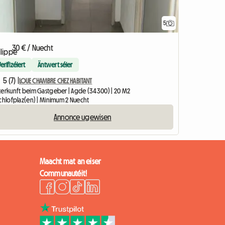
5
30 € / Nuecht
Verifizéiert
Äntwert séier
5 (7) |
LOUE CHAMBRE CHEZ HABITANT
terkunft beim Gastgeber | Agde (34300) | 20 M2
Schlofplaz(en) | Minimum 2 Nuecht
Annonce ugewisen
Maacht mat an eiser
Communautéit!