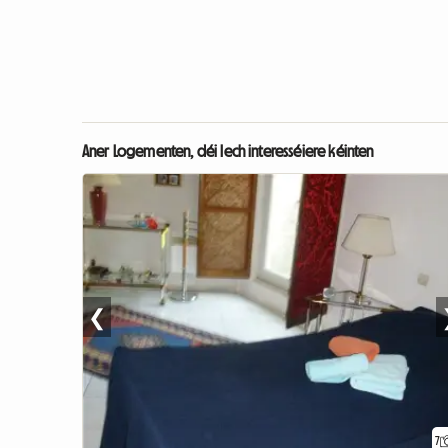
Aner Logementen, déi Iech interesséiere kéinten
❮
7