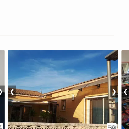
❯
❮
❯
❮
23