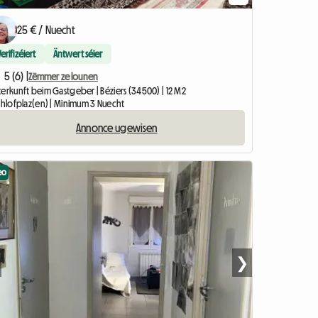
25 € / Nuecht
Verifizéiert
Äntwert séier
5 (6) |
Zëmmer ze lounen
terkunft beim Gastgeber | Béziers (34500) | 12 M2
Schlofplaz(en) | Minimum 3 Nuecht
Annonce ugewisen
eo
❯