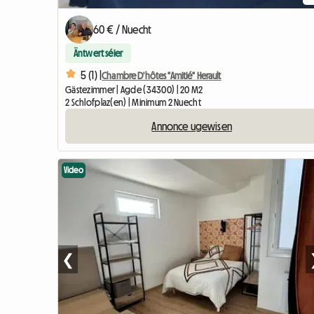
60 € / Nuecht
Äntwert séier
5 (1) |
Chambre D'hôtes "Amitié" Herault
Gästezimmer | Agde (34300) | 20 M2
2 Schlofplaz(en) | Minimum 2 Nuecht
Annonce ugewisen
Video
❮