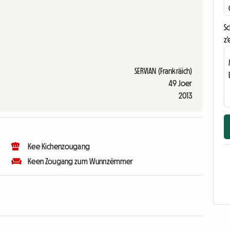
S
z'
SERVIAN (Frankräich)
49 Joer
2013
Kee Kichenzougang
Keen Zougang zum Wunnzëmmer