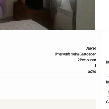
Aneres
Unterkunft beim Gastgeber
2 Persounen
F
1
76274
R
G