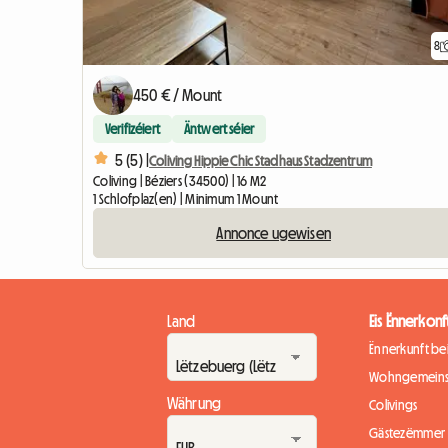
8
450 € / Mount
Verifizéiert
Äntwert séier
5 (5) |
Coliving Hippie Chic Stadhaus Stadzentrum
Coliving | Béziers (34500) | 16 M2
1 Schlofplaz(en) | Minimum 1 Mount
Annonce ugewisen
Land
Eis Ënnerkonf
Ënnerkunft b
Wohngemeins
Währung
Colivings
Gästezëmmer