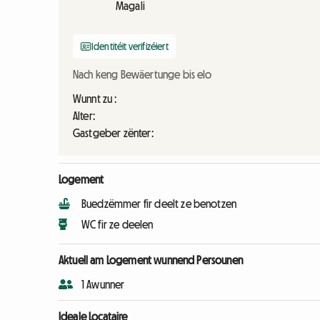
Magali
Identitéit verifizéiert
Nach keng Bewäertunge bis elo
Wunnt zu :
Alter:
Gastgeber zënter:
Logement
Buedzëmmer fir deelt ze benotzen
WC fir ze deelen
Aktuell am Logement wunnend Persounen
1 Awunner
Ideale Locataire