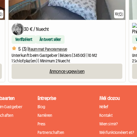
10
30 € / Nuecht
Verifizéiert
Äntwert séier
5 (3) |
Raum mat Panoramavue
Unterkunft beim Gastgeber | Béziers (34500) | 10 M2
Un
1 Schlofplaz(en) | Minimum 2 Nuecht
2 
Annonce ugewisen
tsaarten
Entreprise
Méi dozou
eim Gastgeber
Blog
Hëllef
chaften
Karrièren
Kontakt
Press
Wien si mir?
Partnerschaften
Wéi funktionéiert et?