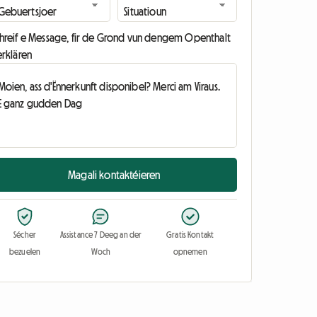
chreif e Message, fir de Grond vun dengem Openthalt
erklären
Magali kontaktéieren
Sécher
Assistance 7 Deeg an der
Gratis Kontakt
bezuelen
Woch
opnemen