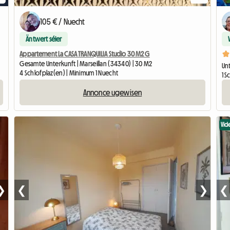
105 € / Nuecht
Äntwert séier
Appartement La CASA TRANQUILIA Studio 30 M2 G
Gesamte Unterkunft | Marseillan (34340) | 30 M2
Un
4 Schlofplaz(en) | Minimum 1 Nuecht
1 
Annonce ugewisen
Vid
❯
❮
❯
❮