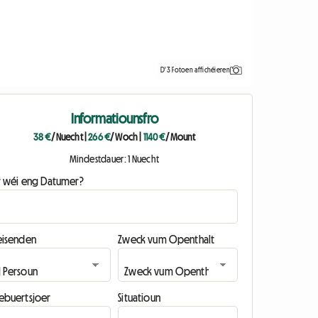
D'3 Fotoen affichéieren
Informatiounsfro
38 €
/ Nuecht
|
266 €
/ Woch
|
1140 €
/ Mount
Mindestdauer: 1 Nuecht
ir wéi eng Datumer?
eisenden
Zweck vum Openthalt
ebuertsjoer
Situatioun