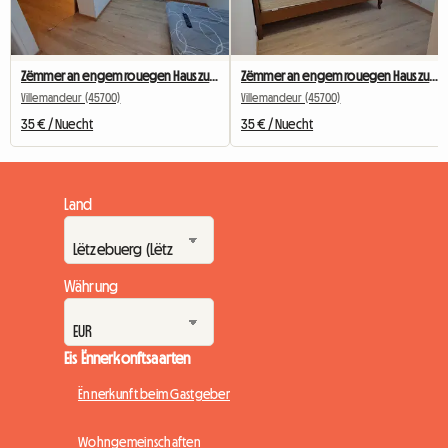
Zëmmer an engem rouegen Haus zu Villemandeur. (Gaartniveau)
Zëmmer an engem rouegen Haus zu Villemandeur. (Uewen, Wee)
Villemandeur (45700)
Villemandeur (45700)
35 € / Nuecht
35 € / Nuecht
Land
Währung
Eis Ënnerkonftsaarten
Ënnerkunft beim Gastgeber
Wohngemeinschaften