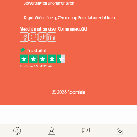
Bewertungen a Kommentaren
12 gutt Grënn fir eng Zëmmer op Roomlala unzebidden
Maacht mat an eiser Communautéit!
© 2026 Roomlala