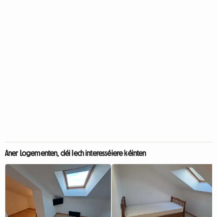
Aner Logementen, déi Iech interesséiere kéinten