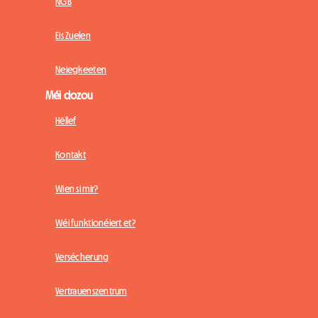
NGB
Eis Zuelen
Neiegkeeten
Méi dozou
Hëllef
Kontakt
Wien si mir?
Wéi funktionéiert et?
Versécherung
Vertrauenszentrum