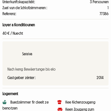
Unterkunftskapazitéit:
3 Persounen
Zuel vun de Schlofzëmmeren :
1
Referenz:
77386
Loyer a Konditiounen
40 € / Nuecht
Saraiva
Nach keng Bewäertunge bis elo
Gastgeber zënter:
2014
Logement
Buedzëmmer fir deelt ze
Kee Kichenzougang
benotzen
Keen Zougang zum