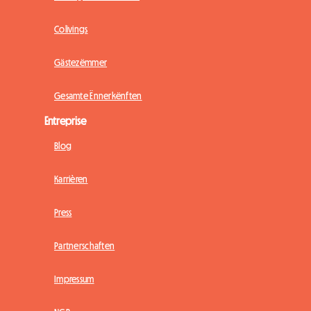
Colivings
Gästezëmmer
Gesamte Ënnerkënften
Entreprise
Blog
Karrièren
Press
Partnerschaften
Impressum