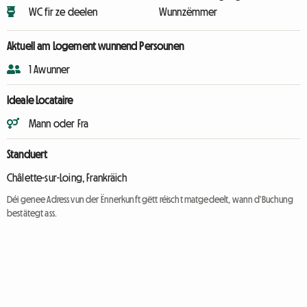
WC fir ze deelen
Wunnzëmmer
Aktuell am Logement wunnend Persounen
1 Awunner
Ideale Locataire
Mann oder Fra
Standuert
Châlette-sur-Loing, Frankräich
Déi genee Adress vun der Ënnerkunft gëtt réischt matgedeelt, wann d'Buchung
bestätegt ass.