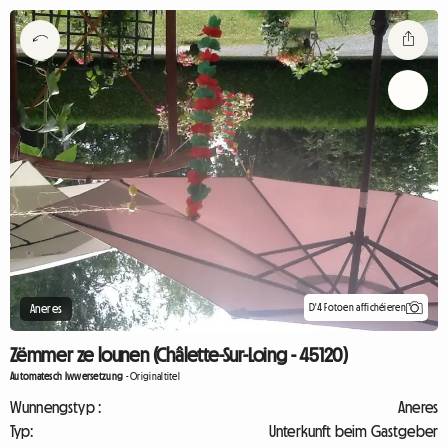
D'4 Fotoen affichéieren
Aneres
Zëmmer ze lounen (Châlette-Sur-Loing - 45120)
Automatesch Iwwersetzung
-
Originaltitel
Wunnengstyp :
Aneres
Typ:
Unterkunft beim Gastgeber