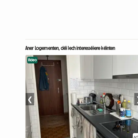
Aner Logementen, déi Iech interesséiere kéinten
Video
❮
6