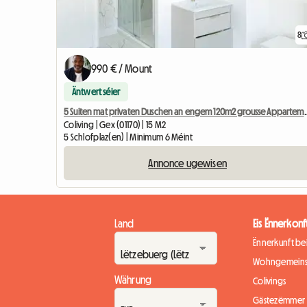
8
990 € / Mount
Äntwert séier
5 Suiten mat privaten Duschen a
Coliving | Gex (01170) | 15 M2
5 Schlofplaz(en) | Minimum 6 Méint
Annonce ugewisen
Land
Eis Ënnerkonf
Ënnerkunft b
Wohngemeins
Währung
Colivings
Gästezëmmer