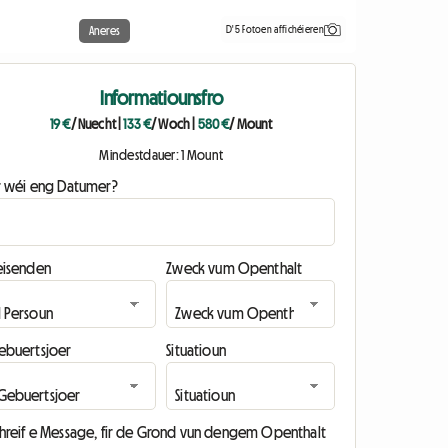
D'5 Fotoen affichéieren
Aneres
Informatiounsfro
19 €
/ Nuecht
|
133 €
/ Woch
|
580 €
/ Mount
Mindestdauer: 1 Mount
ir wéi eng Datumer?
eisenden
Zweck vum Openthalt
ebuertsjoer
Situatioun
chreif e Message, fir de Grond vun dengem Openthalt