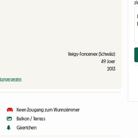
z'
Veigy-Foncenex (Schwäiz)
49 Joer
2013
tunge gesinn
Keen Zougang zum Wunnzëmmer
Balkon / Terrass
Gäertchen