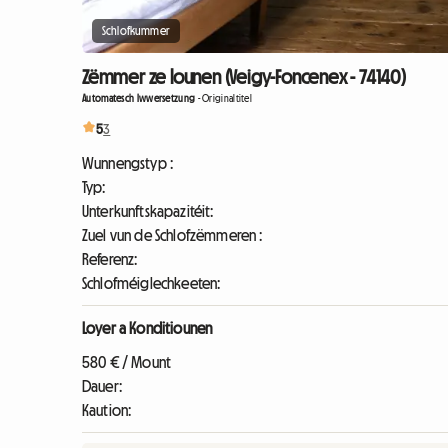
Schlofkummer
Zëmmer ze lounen (Veigy-Foncenex - 74140)
Automatesch Iwwersetzung
-
Originaltitel
5
3
Wunnengstyp :
Typ:
Unterkunftskapazitéit:
Zuel vun de Schlofzëmmeren :
Referenz:
Schlofméiglechkeeten:
Loyer a Konditiounen
580 € / Mount
Dauer:
Kaution: