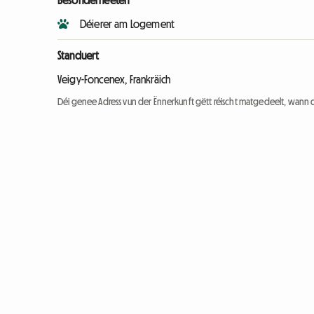
Besonderheeten
Déierer am Logement
Standuert
Veigy-Foncenex, Frankräich
Déi genee Adress vun der Ënnerkunft gëtt réischt matgedeelt, wann 