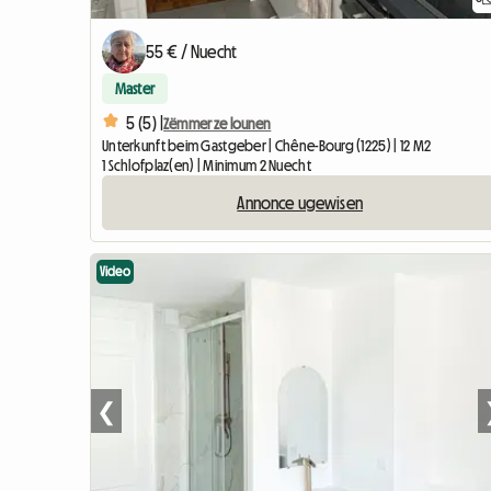
55 € / Nuecht
Master
5 (5) |
Zëmmer ze lounen
Unterkunft beim Gastgeber | Chêne-Bourg (1225) | 12 M2
1 Schlofplaz(en) | Minimum 2 Nuecht
Annonce ugewisen
Video
❮