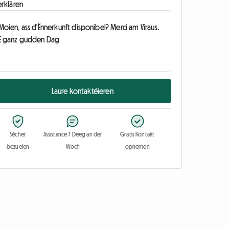
erklären
Laure kontaktéieren
Sécher
Assistance 7 Deeg an der
Gratis Kontakt
bezuelen
Woch
opnemen