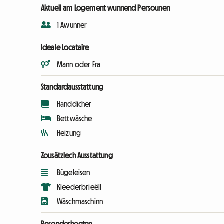
Aktuell am Logement wunnend Persounen
1 Awunner
Ideale Locataire
Mann oder Fra
Standardausstattung
Handdicher
Bettwäsche
Heizung
Zousätzlech Ausstattung
Bügeleisen
Kleederbrieëll
Wäschmaschinn