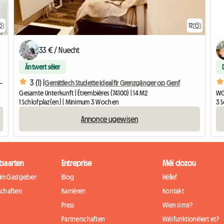
12
33 € / Nuecht
Äntwert séier
n engem 120m2 grousse Appartement
3 (1) |
Gemittlech Studette ideal fir Grenzgänger op Genf
Gesamte Unterkunft | Étrembières (74100) | 14 M2
WG
1 Schlofplaz(en) | Minimum 3 Wochen
3 
Annonce ugewisen
tsaarten
Entreprise
Méi dozou
eim Gastgeber
Blog
Hëllef
chaften
Karrièren
Kontakt
Press
Wien si mir?
Partnerschaften
Wéi funktionéiert et?