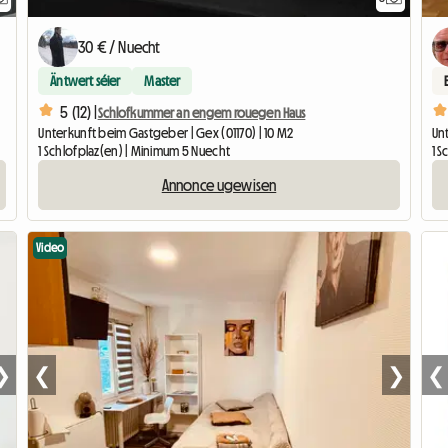
30 € / Nuecht
Äntwert séier
Master
5 (12) |
Schlofkummer an engem rouegen Haus
Unterkunft beim Gastgeber | Gex (01170) | 10 M2
Unt
1 Schlofplaz(en) | Minimum 5 Nuecht
1 
Annonce ugewisen
Video
❯
❮
❯
❮