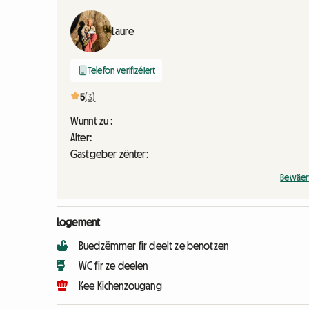
Laure
Telefon verifizéiert
5
(3)
Wunnt zu :
Alter:
Gastgeber zënter:
Bewäer
Logement
Buedzëmmer fir deelt ze benotzen
WC fir ze deelen
Kee Kichenzougang