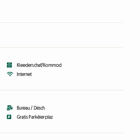
Kleederschaf/Kommod
Internet
Bureau / Dësch
Gratis Parkéierplaz