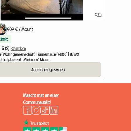
3
909 € / Mount
Direkt
5 (2) |
Chambre
 (Wohngemeinschaft) | Annemasse (74100) | 87 M2
Schlofplaz(en) | Minimum 1 Mount
Annonce ugewisen
Maacht mat an eiser
Communautéit!