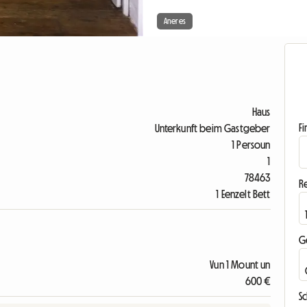
Aneres
Haus
F
Unterkunft beim Gastgeber
1 Persoun
1
78463
R
1 Eenzelt Bett
G
Vun 1 Mount un
600 €
S