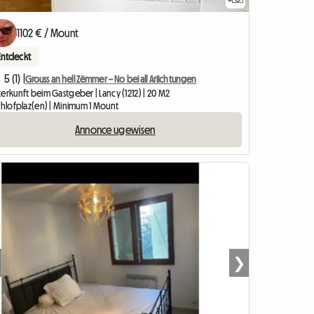
1102 € / Mount
Entdeckt
5 (1) |
Grouss an hell Zëmmer – No bei all Ariichtungen
erkunft beim Gastgeber | Lancy (1212) | 20 M2
Schlofplaz(en) | Minimum 1 Mount
Annonce ugewisen
❯