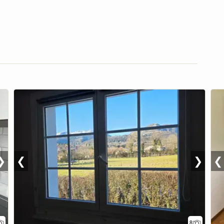
❯
❮
❯
❮
8