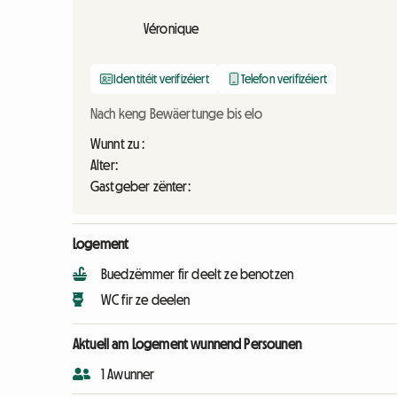
Véronique
Identitéit verifizéiert
Telefon verifizéiert
Nach keng Bewäertunge bis elo
Wunnt zu :
Alter:
Gastgeber zënter:
Logement
Buedzëmmer fir deelt ze benotzen
WC fir ze deelen
Aktuell am Logement wunnend Persounen
1 Awunner