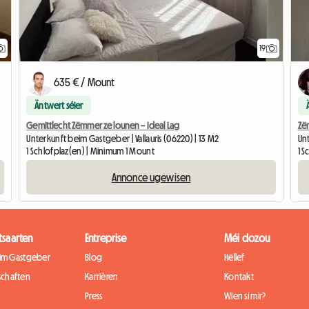
19
635 € / Mount
Äntwert séier
Gemittlecht Zëmmer ze lounen – Ideal Lag
Zë
Unterkunft beim Gastgeber | Vallauris (06220) | 13 M2
Un
1 Schlofplaz(en) | Minimum 1 Mount
1 S
Annonce ugewisen
tsaarten
Entreprise
Méi dozou
eim Gastgeber
Blog
Hëllef
chaften
Karrièren
Kontakt
Press
Wien si mir?