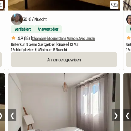
5
30 € / Nuecht
Verifizéiert
Äntwert séier
4.9 (18) |
Chambre à Louer Dans Maison Avec Jardin
Unterkunft beim Gastgeber | Grasse | 10 M2
Un
1 Schlofplaz(en) | Minimum 5 Nuecht
1 
Annonce ugewisen
❯
❮
❯
❮