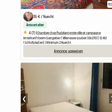
12
35 € / Nuecht
Äntwert séier
4 (7) |
Chambre chez l'habitant entre ville et campagne
Unterkunft beim Gastgeber | Villeneuve-Loubet (06270) | 12 M2
1 Schlofplaz(en) | Minimum 2 Nuecht
Annonce ugewisen
❮