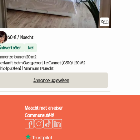
19
60 € / Nuecht
Äntwert séier
Nei
mmer ze lounen 20 m2
terkunft beim Gastgeber | Le Cannet (06110) | 20 M2
chlofplaz(en) | Minimum 1 Nuecht
Annonce ugewisen
Maacht mat an eiser
Communautéit!