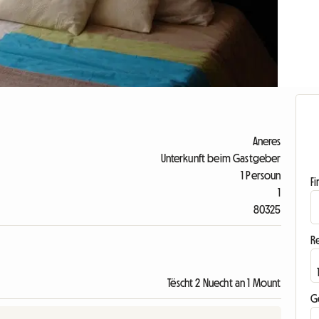
Aneres
Unterkunft beim Gastgeber
1 Persoun
F
1
80325
R
Tëscht 2 Nuecht an 1 Mount
G