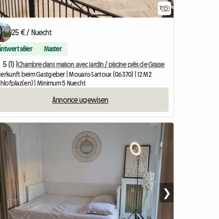
7
25 € / Nuecht
Äntwert séier
Master
5 (1) |
Chambre dans maison avec jardin / piscine près de Grasse
terkunft beim Gastgeber | Mouans-Sartoux (06370) | 12 M2
Schlofplaz(en) | Minimum 5 Nuecht
Annonce ugewisen
❯