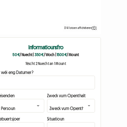
D'4 Fotoen affichéieren
Informatiounsfro
50 €
/ Nuecht
|
350 €
/ Woch
|
1500 €
/ Mount
Tëscht 2 Nuecht an 1 Mount
ir wéi eng Datumer?
eisenden
Zweck vum Openthalt
ebuertsjoer
Situatioun