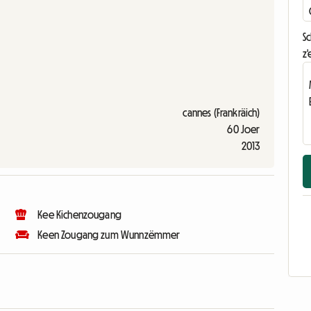
S
z'
cannes (Frankräich)
60 Joer
2013
Kee Kichenzougang
Keen Zougang zum Wunnzëmmer