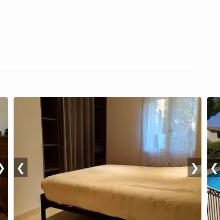
❯
❮
❯
❮