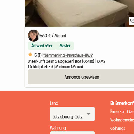
5
660 € / Mount
Äntwert séier
Master
5 (1) |
"Zëmmer Nr. 2 - Privathaus - HAUS"
Unterkunft beim Gastgeber | Biot (06410) | 10 M2
1 Schlofplaz(en) | Minimum 1 Mount
Annonce ugewisen
Land
Eis Ënnerkonf
Ënnerkunft b
Wohngemeins
Währung
Colivings