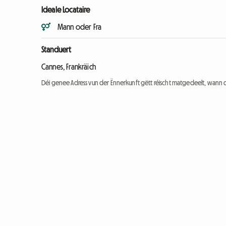
Ideale Locataire
Mann oder Fra
Standuert
Cannes, Frankräich
Déi genee Adress vun der Ënnerkunft gëtt réischt matgedeelt, wann 