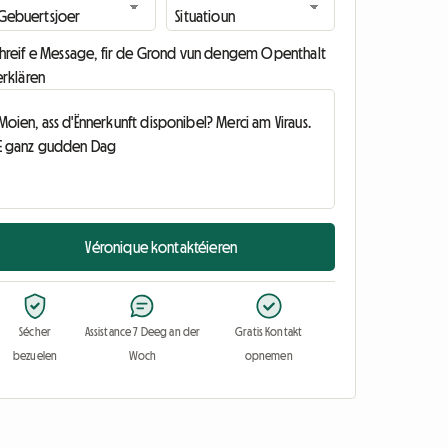
chreif e Message, fir de Grond vun dengem Openthalt
erklären
Véronique kontaktéieren
Sécher
Assistance 7 Deeg an der
Gratis Kontakt
bezuelen
Woch
opnemen