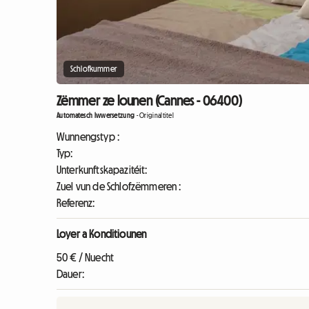
Schlofkummer
Zëmmer ze lounen (Cannes - 06400)
Automatesch Iwwersetzung
-
Originaltitel
Wunnengstyp :
Typ:
Unterkunftskapazitéit:
Zuel vun de Schlofzëmmeren :
Referenz:
Loyer a Konditiounen
50 € / Nuecht
Dauer: