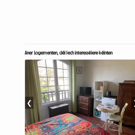
Aner Logementen, déi Iech interesséiere kéinten
❮