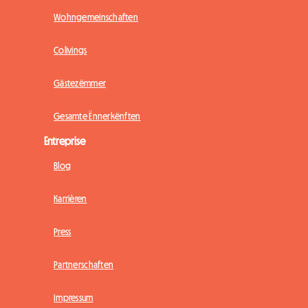
Wohngemeinschaften
Colivings
Gästezëmmer
Gesamte Ënnerkënften
Entreprise
Blog
Karrièren
Press
Partnerschaften
Impressum