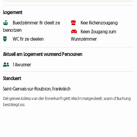
Logement
Buedzëmmer fir deelt ze
Kee Kichenzougang
benotzen
Keen Zougang zum
WC fir ze deelen
Wunnzëmmer
Aktuell am Logement wunnend Persounen
1 Awunner
Standuert
Saint-Gervais-sur-Roubion, Frankräich
Déi genee Adress vun der Ënnerkunft gëtt réischt matgedeelt, wann d'Buchung
bestätegt ass.