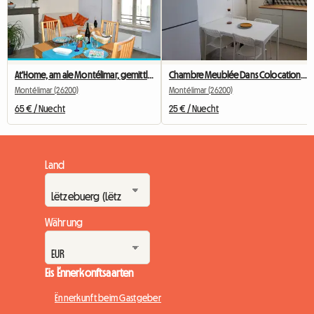
At'Home, am ale Montélimar, gemittlech T2, Wifi
Chambre Meublée Dans Colocation Idéale Stage, étudiant
Montélimar (26200)
Montélimar (26200)
65 € / Nuecht
25 € / Nuecht
Land
Währung
Eis Ënnerkonftsaarten
Ënnerkunft beim Gastgeber