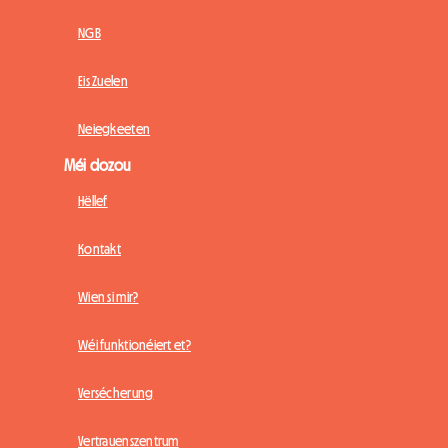
NGB
Eis Zuelen
Neiegkeeten
Méi dozou
Hëllef
Kontakt
Wien si mir?
Wéi funktionéiert et?
Versécherung
Vertrauenszentrum