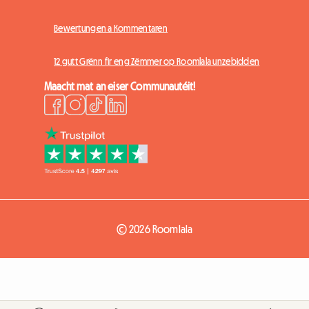
Bewertungen a Kommentaren
12 gutt Grënn fir eng Zëmmer op Roomlala unzebidden
Maacht mat an eiser Communautéit!
© 2026 Roomlala