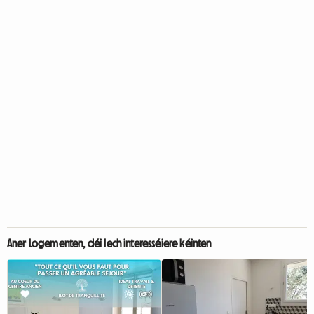
Aner Logementen, déi Iech interesséiere kéinten