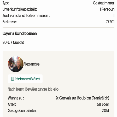
Typ:
Gästezimmer
Unterkunftskapazitéit:
1 Persoun
Zuel vun de Schlofzëmmeren :
1
Referenz:
77201
Loyer a Konditiounen
20 € / Nuecht
Alexandre
Telefon verifizéiert
Nach keng Bewäertunge bis elo
Wunnt zu :
St Gervais sur Roubion (Frankräich)
Alter:
68 Joer
Gastgeber zënter:
2014