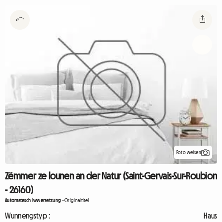
Foto weisen
Zëmmer ze lounen an der Natur (Saint-Gervais-Sur-Roubion
- 26160)
Automatesch Iwwersetzung
-
Originaltitel
Wunnengstyp :
Haus