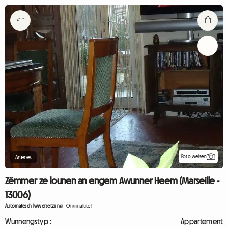
Foto weisen
Aneres
Zëmmer ze lounen an engem Awunner Heem (Marseille -
13006)
Automatesch Iwwersetzung
-
Originaltitel
Wunnengstyp :
Appartement