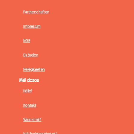
Partnerschaften
Impressum
NGB
Eis Zuelen
Neiegkeeten
Méi dozou
Hëllef
Kontakt
Wien si mir?
Wéi funktionéiert et?