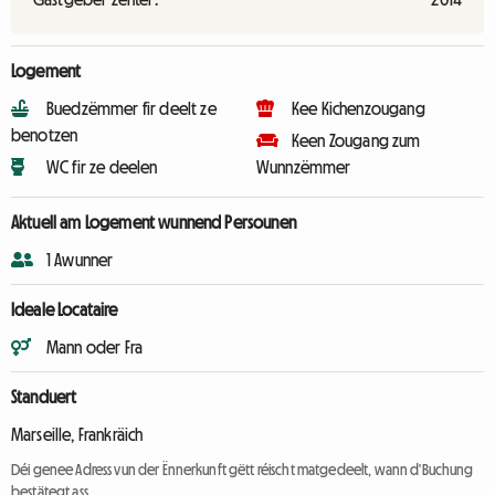
Logement
Buedzëmmer fir deelt ze
Kee Kichenzougang
benotzen
Keen Zougang zum
WC fir ze deelen
Wunnzëmmer
Aktuell am Logement wunnend Persounen
1 Awunner
Ideale Locataire
Mann oder Fra
Standuert
Marseille, Frankräich
Déi genee Adress vun der Ënnerkunft gëtt réischt matgedeelt, wann d'Buchung
bestätegt ass.