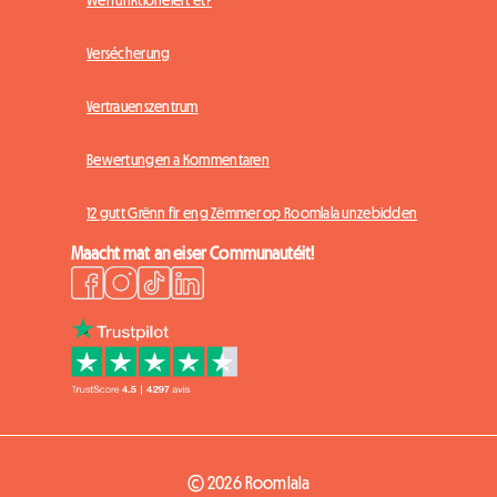
Versécherung
Vertrauenszentrum
Bewertungen a Kommentaren
12 gutt Grënn fir eng Zëmmer op Roomlala unzebidden
Maacht mat an eiser Communautéit!
© 2026 Roomlala