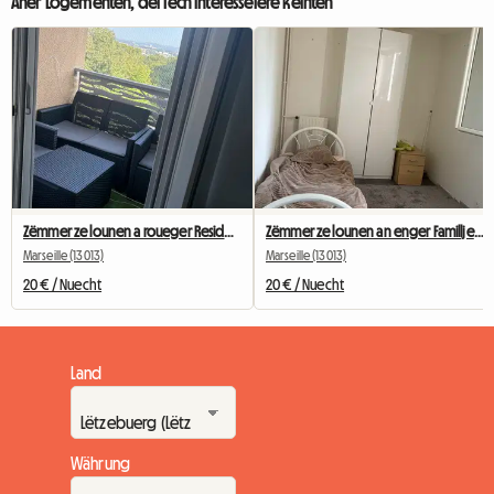
Aner Logementen, déi Iech interesséiere kéinten
Zëmmer ze lounen a roueger Residenz
Zëmmer ze lounen an enger Familljewunneng
Marseille (13013)
Marseille (13013)
20 € / Nuecht
20 € / Nuecht
Land
Währung