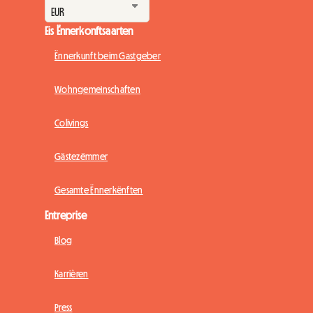
Eis Ënnerkonftsaarten
Ënnerkunft beim Gastgeber
Wohngemeinschaften
Colivings
Gästezëmmer
Gesamte Ënnerkënften
Entreprise
Blog
Karrièren
Press