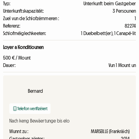
Typ:
Unterkunft beim Gastgeber
Unterkunftskapazitéit:
3 Persounen
Zuel vun de Schlofzëmmeren :
1
Referenz:
82274
Schlofméiglechkeeten:
1 Duebelbett(er), 1 Canapé-lit
Loyer a Konditiounen
500 € / Mount
Dauer:
Vun 1 Mount un
Bernard
Telefon verifizéiert
Nach keng Bewäertunge bis elo
Wunnt zu :
MARSEILLE (Frankräich)
Gastgeber zënter:
2014