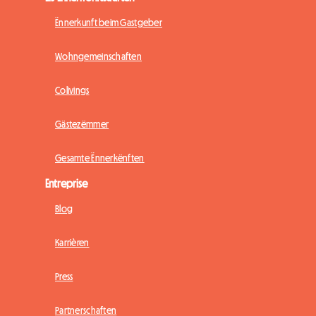
Ënnerkunft beim Gastgeber
Wohngemeinschaften
Colivings
Gästezëmmer
Gesamte Ënnerkënften
Entreprise
Blog
Karrièren
Press
Partnerschaften