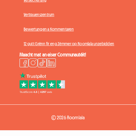
Vertrauenszentrum
Bewertungen a Kommentaren
12 gutt Grënn fir eng Zëmmer op Roomlala unzebidden
Maacht mat an eiser Communautéit!
© 2026 Roomlala