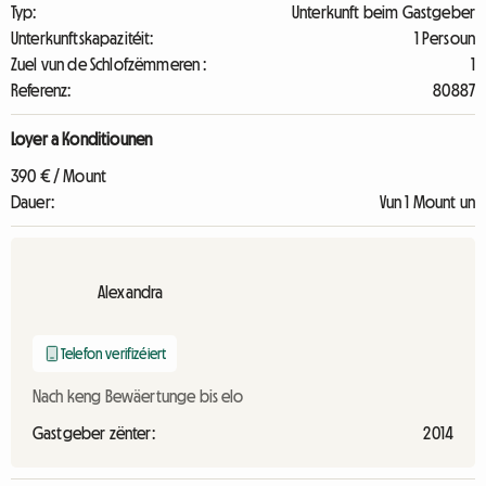
Typ:
Unterkunft beim Gastgeber
Unterkunftskapazitéit:
1 Persoun
Zuel vun de Schlofzëmmeren :
1
Referenz:
80887
Loyer a Konditiounen
390 € / Mount
Dauer:
Vun 1 Mount un
Alexandra
Telefon verifizéiert
Nach keng Bewäertunge bis elo
Gastgeber zënter:
2014