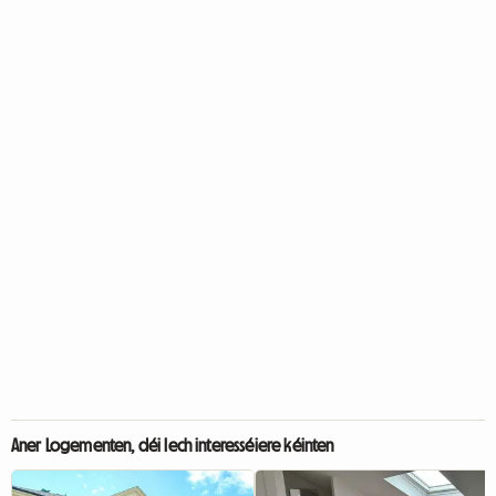
Aner Logementen, déi Iech interesséiere kéinten