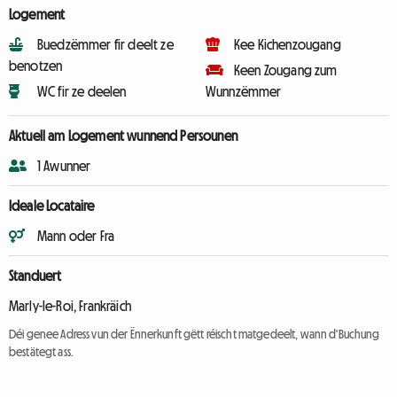
Logement
Buedzëmmer fir deelt ze
Kee Kichenzougang
benotzen
Keen Zougang zum
WC fir ze deelen
Wunnzëmmer
Aktuell am Logement wunnend Persounen
1 Awunner
Ideale Locataire
Mann oder Fra
Standuert
Marly-le-Roi, Frankräich
Déi genee Adress vun der Ënnerkunft gëtt réischt matgedeelt, wann d'Buchung
bestätegt ass.