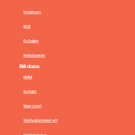
Impressum
NGB
Eis Zuelen
Neiegkeeten
Méi dozou
Hëllef
Kontakt
Wien si mir?
Wéi funktionéiert et?
Versécherung