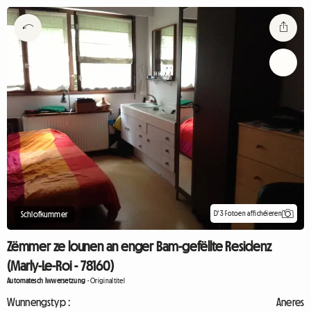
D'3 Fotoen affichéieren
Schlofkummer
Zëmmer ze lounen an enger Bam-gefëllte Residenz
(Marly-Le-Roi - 78160)
Automatesch Iwwersetzung
-
Originaltitel
Wunnengstyp :
Aneres