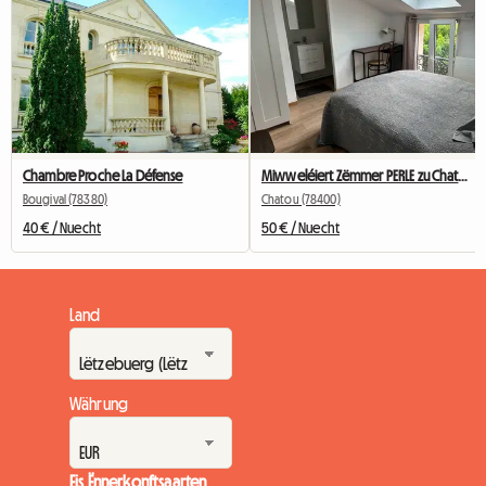
Chambre Proche La Défense
Miwweléiert Zëmmer PERLE zu Chatou mat privatem Buedzëmmer
Bougival (78380)
Chatou (78400)
40 € / Nuecht
50 € / Nuecht
Land
Währung
Eis Ënnerkonftsaarten