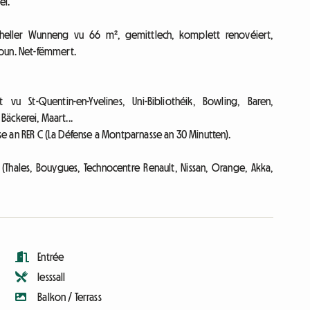
el.
heller Wunneng vu 66 m², gemittlech, komplett renovéiert,
ioun. Net-fëmmert.
t vu St-Quentin-en-Yvelines, Uni-Bibliothéik, Bowling, Baren,
 Bäckerei, Maart...
sse an RER C (La Défense a Montparnasse an 30 Minutten).
Thales, Bouygues, Technocentre Renault, Nissan, Orange, Akka,
Entrée
Iesssall
Balkon / Terrass