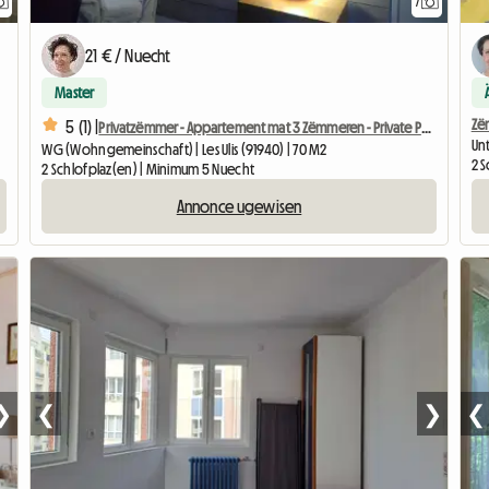
7
21 € / Nuecht
Master
Zë
5 (1) |
Privatzëmmer - Appartement mat 3 Zëmmeren - Private Parking
Un
WG (Wohngemeinschaft) | Les Ulis (91940) | 70 M2
2 
2 Schlofplaz(en) | Minimum 5 Nuecht
Annonce ugewisen
❯
❮
❯
❮