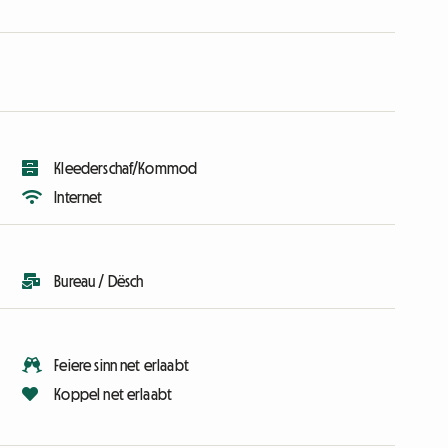
Kleederschaf/Kommod
Internet
Bureau / Dësch
Feiere sinn net erlaabt
Koppel net erlaabt