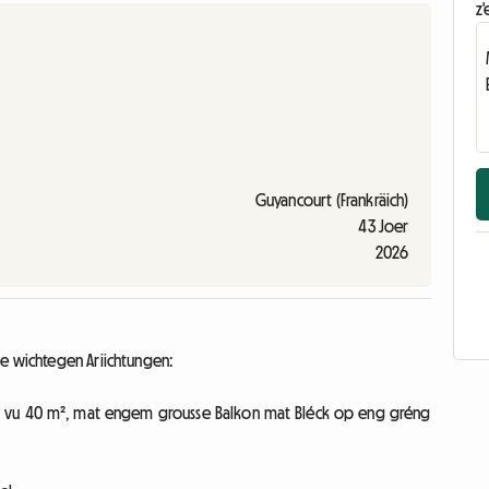
z'
Guyancourt (Frankräich)
43 Joer
2026
de wichtegen Ariichtungen:
 vu 40 m², mat engem grousse Balkon mat Bléck op eng gréng