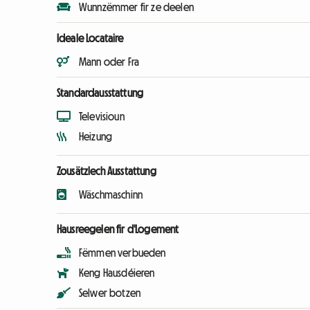
Wunnzëmmer fir ze deelen
Ideale Locataire
Mann oder Fra
Standardausstattung
Televisioun
Heizung
Zousätzlech Ausstattung
Wäschmaschinn
Hausreegelen fir d'Logement
Fëmmen verbueden
Keng Hausdéieren
Selwer botzen