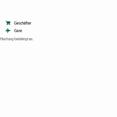
Geschäfter
Gare
d'Buchung bestätegt ass.