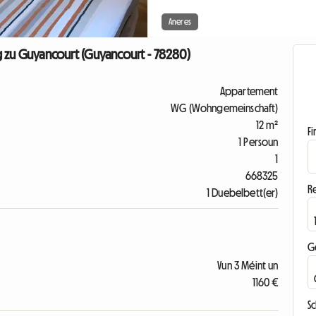
Aneres
zu Guyancourt (Guyancourt - 78280)
Appartement
WG (Wohngemeinschaft)
12 m²
F
1 Persoun
1
668325
R
1 Duebelbett(er)
G
Vun 3 Méint un
1160 €
S