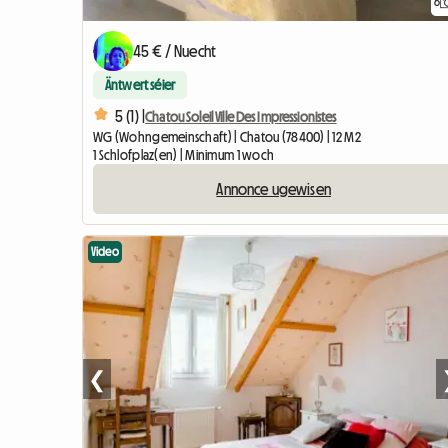
6
45 € / Nuecht
Äntwert séier
5 (1) |
Chatou Soleil Ville Des Impressionistes
WG (Wohngemeinschaft) | Chatou (78400) | 12 M2
1 Schlofplaz(en) | Minimum 1 woch
Annonce ugewisen
Video
❮