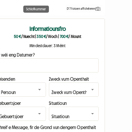
D'7 Fotoen affichéieren
Schlofkummer
Informatiounsfro
50 €
/ Nuecht
|
350 €
/ Woch
|
700 €
/ Mount
Mindestdauer: 3 Méint
ir wéi eng Datumer?
eisenden
Zweck vum Openthalt
ebuertsjoer
Situatioun
chreif e Message, fir de Grond vun dengem Openthalt