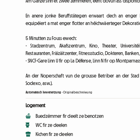
Am Ganze sinn et zwee Zëmmeren, eent dovun ass disponib
En anere jonke Beruffstätegen erwaart dech an enger 
equipéiert a mat enger flotter an héichwäerteger Dekorat
5 Minutten zu Fouss ewech:
- Stadzentrum, Akafszentrum, Kino, Theater, Universitéi
Restauranten, Fräizäitzenter, Fitnessstudio, Dokteren, Banken,
- SNCF-Gare Linn U fir op La Défense, Linn N fir op Montparna
An der Noperschaft vun de grousse Betriber an der Stad (
Sodexo, asw.).
Automatesch Iwwersetzung
-
Originalbeschreiwung
Logement
Buedzëmmer fir deelt ze benotzen
WC fir ze deelen
Kichen fir ze deelen