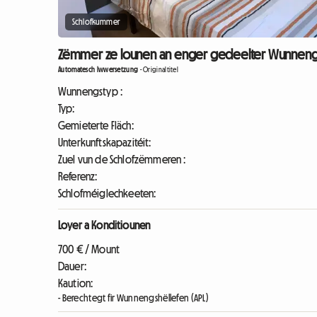
Schlofkummer
Zëmmer ze lounen an enger gedeelter Wunneng 
Automatesch Iwwersetzung
-
Originaltitel
Wunnengstyp :
Typ:
Gemieterte Fläch:
Unterkunftskapazitéit:
Zuel vun de Schlofzëmmeren :
Referenz:
Schlofméiglechkeeten:
Loyer a Konditiounen
700 € / Mount
Dauer:
Kaution:
- Berechtegt fir Wunnengshëllefen (APL)