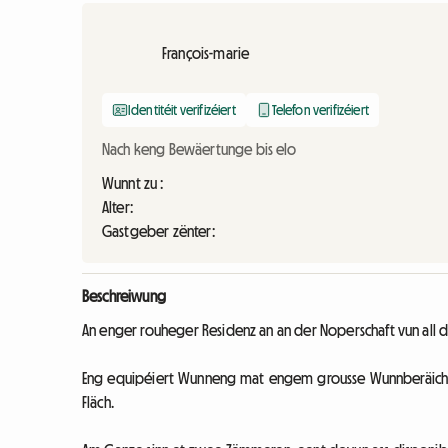
François-marie
Identitéit verifizéiert
Telefon verifizéiert
Nach keng Bewäertunge bis elo
Wunnt zu :
Alter:
Gastgeber zënter:
Beschreiwung
An enger rouheger Residenz an an der Noperschaft vun all 
Eng equipéiert Wunneng mat engem grousse Wunnberäich
Fläch.