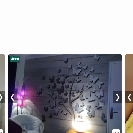
Video
❯
❮
❯
❮