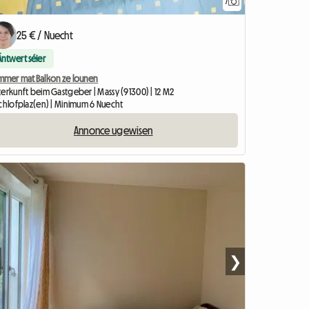
7
25 € / Nuecht
Äntwert séier
mmer mat Balkon ze lounen
terkunft beim Gastgeber | Massy (91300) | 12 M2
Schlofplaz(en) | Minimum 6 Nuecht
Annonce ugewisen
❯