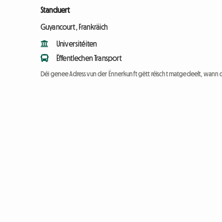
Standuert
Guyancourt, Frankräich
Universitéiten
Ëffentlechen Transport
Déi genee Adress vun der Ënnerkunft gëtt réischt matgedeelt, wann 