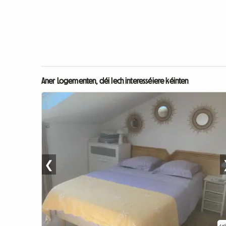
Aner Logementen, déi Iech interesséiere kéinten
❮