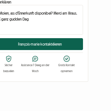
erklären
François-marie kontaktéieren
Sécher
Assistance 7 Deeg an der
Gratis Kontakt
bezuelen
Woch
opnemen