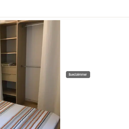
Buedzëmmer