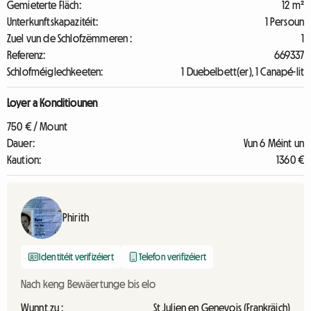
Gemieterte Fläch:
12 m²
Unterkunftskapazitéit:
1 Persoun
Zuel vun de Schlofzëmmeren :
1
Referenz:
669337
Schlofméiglechkeeten:
1 Duebelbett(er), 1 Canapé-lit
Loyer a Konditiounen
750 € / Mount
Dauer:
Vun 6 Méint un
Kaution:
1360 €
Phirith
Identitéit verifizéiert
Telefon verifizéiert
Nach keng Bewäertunge bis elo
Wunnt zu :
St Julien en Genevois (Frankräich)