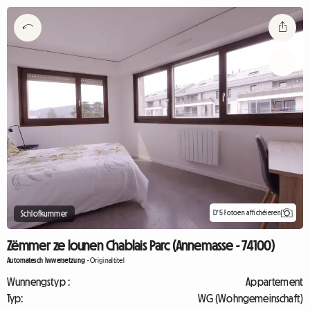
D'5 Fotoen affichéieren
Schlofkummer
Zëmmer ze lounen Chablais Parc (Annemasse - 74100)
Automatesch Iwwersetzung
-
Originaltitel
Wunnengstyp :
Appartement
Typ:
WG (Wohngemeinschaft)