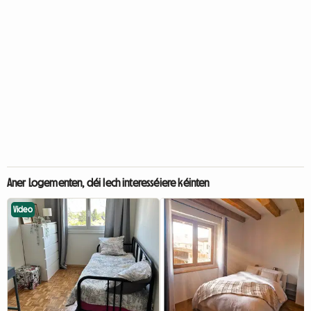
Aner Logementen, déi Iech interesséiere kéinten
Video