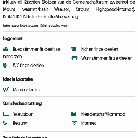
inklusiv all Käschten (Botzen vun de Gemeinschaftsraim zweemol de
Mount, waarmt/kaalt Waasser, Stroum, Highspeed-Internet).
KONDITIOUNEN: Individuelle Mietvertrag.
Automatesch Iwwersetzung
-
Originalbeschreiwung
Logement
Buedzëmmer fir deelt ze
Kichen fir ze deelen
benotzen
Wunnzëmmer fir ze deelen
WC fir ze deelen
Ideale Locataire
Mann oder Fra
Standardausstattung
Televisioun
Kleederschaf/Kommod
Heizung
Internet