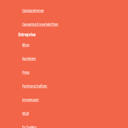
Gästezëmmer
Gesamte Ënnerkënften
Entreprise
Blog
Karrièren
Press
Partnerschaften
Impressum
NGB
Eis Zuelen