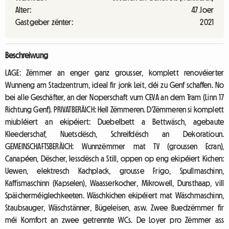
Alter:
47 Joer
Gastgeber zënter:
2021
Beschreiwung
LAGE: Zëmmer an enger ganz grousser, komplett renovéierter
Wunneng am Stadzentrum, ideal fir jonk Leit, déi zu Genf schaffen. No
bei alle Geschäfter, an der Noperschaft vum CEVA an dem Tram (Linn 17
Richtung Genf). PRIVATBERÄICH: Hell Zëmmeren. D'Zëmmeren si komplett
miubléiert an ekipéiert: Duebelbett a Bettwäsch, agebaute
Kleederschaf, Nuetsdësch, Schreifdësch an Dekoratioun.
GEMEINSCHAFTSBERÄICH: Wunnzëmmer mat TV (groussen Ecran),
Canapéen, Dëscher, Iessdësch a Still, oppen op eng ekipéiert Kichen:
Uewen, elektresch Kachplack, grousse Frigo, Spullmaschinn,
Kaffismaschinn (Kapselen), Waasserkocher, Mikrowell, Dunsthaap, vill
Späicherméiglechkeeten. Wäschkichen ekipéiert mat Wäschmaschinn,
Staubsauger, Wäschstänner, Bügeleisen, asw. Zwee Buedzëmmer fir
méi Komfort an zwee getrennte WCs. De Loyer pro Zëmmer ass