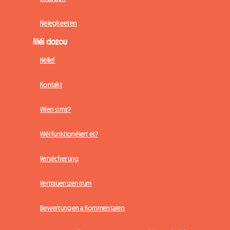
Neiegkeeten
Méi dozou
Hëllef
Kontakt
Wien si mir?
Wéi funktionéiert et?
Versécherung
Vertrauenszentrum
Bewertungen a Kommentaren