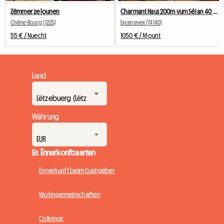
Zëmmer ze lounen
Charmant Haus 200m vum Séi an 40 Minutte vu Genf ewech
Chêne-Bourg (1225)
Excenevex (74140)
55 € / Nuecht
1050 € / Mount
Land
Währung
Eis Ënnerkonftsaarten
Ënnerkunft beim Gastgeber
Wohngemeinschaften
Colivings