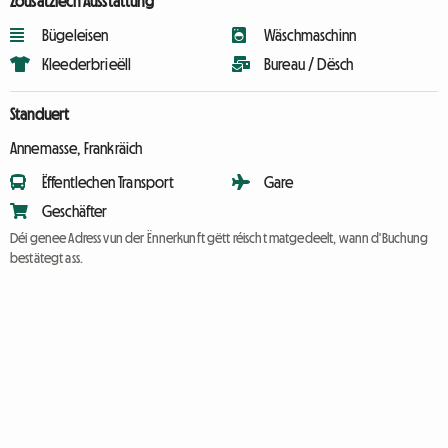
Zousätzlech Ausstattung
Bügeleisen
Wäschmaschinn
Kleederbrieëll
Bureau / Dësch
Standuert
Annemasse, Frankräich
Ëffentlechen Transport
Gare
Geschäfter
Déi genee Adress vun der Ënnerkunft gëtt réischt matgedeelt, wann d'Buchung
bestätegt ass.